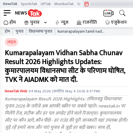
NewsTak
SportsTak
UPTak
MumbaiTak
CrimeTak
Lallantop
AstroTak
होम
चुनाव
न्यूज़
राजनीति
एजुकेशन
होम
चुनाव
विधानसभा चुनाव
kumarapalayam tamil nadu
vidhan sabha chunav result
लाइव
live updates tnaelb
Kumarapalayam Vidhan Sabha Chunav
Result 2026 Highlights Updates:
कुमारपालयम विधानसभा सीट के परिणाम घोषित,
TVK ने AIADMK को मात दी.
NewsTak Web
04 May 2026
(अपडेटेड:
May 4 2026 8:37 PM
)
Kumarapalayam Result 2026 Highlights: तमिलनाडु विधानसभा
चुनाव 2026 के नतीजे अब आपकी स्क्रीन पर सबसे पहले। newstak.in पर
मिलेंगे तेज, सटीक और हर पल अपडेट होने वाले रिजल्ट्स। कुमारपालयम
सीट पर कौन आगे, कौन पीछे - हर राउंड की पूरी जानकारी यहां उपलब्ध होगी।
जुड़े रहें हमारे साथ और पाएं चुनाव से जुड़ी हर बड़ी खबर। साथ ही,