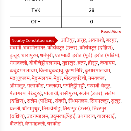
TVK
28
OTH
0
अंतियुर
,
अत्तूर
,
अवनाशी
,
बरगुर
,
Nearby Constituencies
भवानी
,
भवानीसागर
,
कोयंबटूर (उत्तर)
,
कोयंबटूर (दक्षिण)
,
कुन्नूर
,
धारापुरम
,
धर्मपुरी
,
एडप्पाडी
,
इरोड (पूर्व)
,
इरोड (पश्चिम)
,
गंगावल्ली
,
गोबीचेट्टीपलायम
,
गुडालुर
,
हरुर
,
होसुर
,
कंगायम
,
कवुंदमपलायम
,
किनाथुकदावु
,
कृष्णगिरि
,
कुमारपालयम
,
मदथुकुलम
,
मेट्टुप्पलयम
,
मेट्टूर
,
मोदक्कुरिची
,
नमक्कल
,
ओमालुर
,
पलाकोड
,
पल्लदम
,
पप्पीरेड्डीपट्टी
,
परमथी-वेलूर
,
पेन्नागरम
,
पेरुंदुरई
,
पोलाची
,
रासीपुरम
,
सलेम (उत्तर)
,
सलेम
(दक्षिण)
,
सलेम (पश्चिम)
,
संकरी
,
सेंथमंगलम
,
सिंगनल्लूर
,
सुलूर
,
थल्ली
,
थोंडामुथुर
,
तिरुचेंगोडु
,
तिरुप्पुर (उत्तर)
,
तिरुप्पुर
(दक्षिण)
,
उदगमंडलम
,
उदुमलाईपेट्टई
,
उथंगाराय
,
वालपराई
,
वीरपंडी
,
वेप्पनहल्ली
,
यरकौड