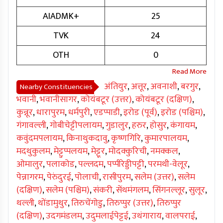
AIADMK+
25
TVK
24
OTH
0
अंतियुर
,
अत्तूर
,
अवनाशी
,
बरगुर
,
Nearby Constituencies
भवानी
,
भवानीसागर
,
कोयंबटूर (उत्तर)
,
कोयंबटूर (दक्षिण)
,
कुन्नूर
,
धारापुरम
,
धर्मपुरी
,
एडप्पाडी
,
इरोड (पूर्व)
,
इरोड (पश्चिम)
,
गंगावल्ली
,
गोबीचेट्टीपलायम
,
गुडालुर
,
हरुर
,
होसुर
,
कंगायम
,
कवुंदमपलायम
,
किनाथुकदावु
,
कृष्णगिरि
,
कुमारपालयम
,
मदथुकुलम
,
मेट्टुप्पलयम
,
मेट्टूर
,
मोदक्कुरिची
,
नमक्कल
,
ओमालुर
,
पलाकोड
,
पल्लदम
,
पप्पीरेड्डीपट्टी
,
परमथी-वेलूर
,
पेन्नागरम
,
पेरुंदुरई
,
पोलाची
,
रासीपुरम
,
सलेम (उत्तर)
,
सलेम
(दक्षिण)
,
सलेम (पश्चिम)
,
संकरी
,
सेंथमंगलम
,
सिंगनल्लूर
,
सुलूर
,
थल्ली
,
थोंडामुथुर
,
तिरुचेंगोडु
,
तिरुप्पुर (उत्तर)
,
तिरुप्पुर
(दक्षिण)
,
उदगमंडलम
,
उदुमलाईपेट्टई
,
उथंगाराय
,
वालपराई
,