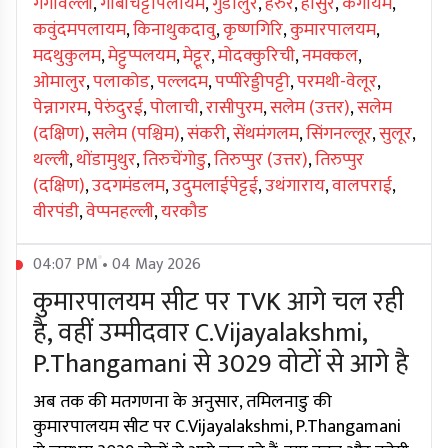
गंगावल्ली
,
गोबीचेट्टीपलायम
,
गुडालुर
,
हरुर
,
होसुर
,
कंगायम
,
कवुंदमपलायम
,
किनाथुकदावु
,
कृष्णगिरि
,
कुमारपालयम
,
मदथुकुलम
,
मेट्टुप्पलयम
,
मेट्टूर
,
मोदक्कुरिची
,
नमक्कल
,
ओमालुर
,
पलाकोड
,
पल्लदम
,
पप्पीरेड्डीपट्टी
,
परमथी-वेलूर
,
पेन्नागरम
,
पेरुंदुरई
,
पोलाची
,
रासीपुरम
,
सलेम (उत्तर)
,
सलेम
(दक्षिण)
,
सलेम (पश्चिम)
,
संकरी
,
सेंथमंगलम
,
सिंगनल्लूर
,
सुलूर
,
थल्ली
,
थोंडामुथुर
,
तिरुचेंगोडु
,
तिरुप्पुर (उत्तर)
,
तिरुप्पुर
(दक्षिण)
,
उदगमंडलम
,
उदुमलाईपेट्टई
,
उथंगाराय
,
वालपराई
,
वीरपंडी
,
वेप्पनहल्ली
,
यरकौड
04:07 PM • 04 May 2026
कुमारपालयम सीट पर TVK आगे चल रही
है, वहीं उम्मीदवार C.Vijayalakshmi,
P.Thangamani से 3029 वोटों से आगे है
अब तक की मतगणना के अनुसार, तमिलनाडु की
कुमारपालयम सीट पर C.Vijayalakshmi, P.Thangamani