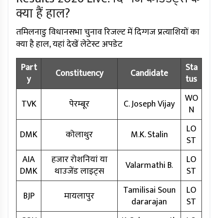
क्या हैं हाल?
तमिलनाडु विधानसभा चुनाव रिजल्ट में दिग्गज प्रत्याशियों का
क्या है हाल, यहां देखें लेटेस्ट अपडेट
Part
Sta
Constituency
Candidate
y
tus
WO
TVK
पेरम्बूर
C. Joseph Vijay
N
LO
DMK
कोलाथुर
M.K. Stalin
ST
AIA
हजार रोशनियां या
LO
Valarmathi B.
DMK
थाउजेंड लाइट्स
ST
Tamilisai Soun
LO
BJP
मायलापुर
dararajan
ST