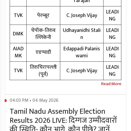
rarajan
LEADI
TVK
पेरम्बूर
C. Joseph Vijay
NG
चेपॉक-तिरुव
Udhayanidhi Stali
LEADI
DMK
ल्लिकेनी
n
NG
AIAD
Edappadi Palanis
LEADI
एडप्पाडी
MK
wami
NG
तिरुचिरापल्ली
LEADI
TVK
C. Joseph Vijay
(पूर्व)
NG
04:03 PM • 04 May 2026
Tamil Nadu Assembly Election
Results 2026 LIVE: दिग्गज उम्मीदवारों
की स्थिति- कौन आगे, कौन पीछे? जानें