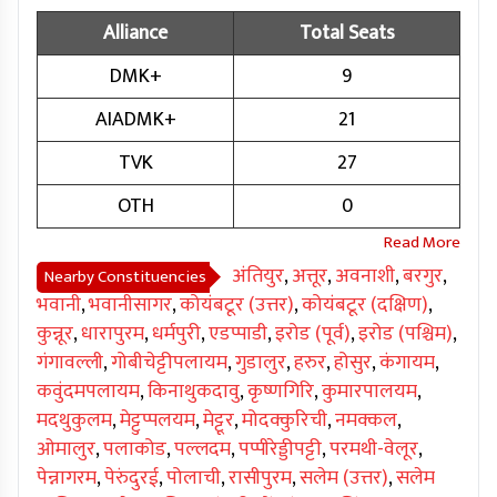
Alliance
Total Seats
DMK+
9
AIADMK+
21
TVK
27
OTH
0
अंतियुर
,
अत्तूर
,
अवनाशी
,
बरगुर
,
Nearby Constituencies
भवानी
,
भवानीसागर
,
कोयंबटूर (उत्तर)
,
कोयंबटूर (दक्षिण)
,
कुन्नूर
,
धारापुरम
,
धर्मपुरी
,
एडप्पाडी
,
इरोड (पूर्व)
,
इरोड (पश्चिम)
,
गंगावल्ली
,
गोबीचेट्टीपलायम
,
गुडालुर
,
हरुर
,
होसुर
,
कंगायम
,
कवुंदमपलायम
,
किनाथुकदावु
,
कृष्णगिरि
,
कुमारपालयम
,
मदथुकुलम
,
मेट्टुप्पलयम
,
मेट्टूर
,
मोदक्कुरिची
,
नमक्कल
,
ओमालुर
,
पलाकोड
,
पल्लदम
,
पप्पीरेड्डीपट्टी
,
परमथी-वेलूर
,
पेन्नागरम
,
पेरुंदुरई
,
पोलाची
,
रासीपुरम
,
सलेम (उत्तर)
,
सलेम