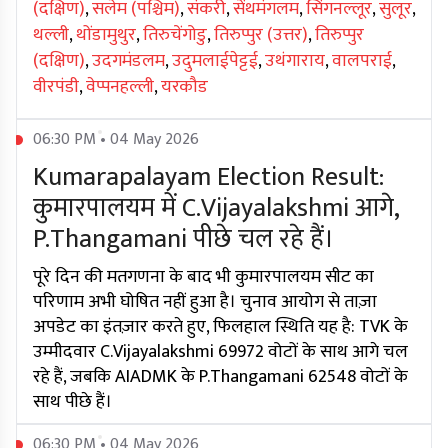
(दक्षिण)
,
सलेम (पश्चिम)
,
संकरी
,
सेंथमंगलम
,
सिंगनल्लूर
,
सुलूर
,
थल्ली
,
थोंडामुथुर
,
तिरुचेंगोडु
,
तिरुप्पुर (उत्तर)
,
तिरुप्पुर
(दक्षिण)
,
उदगमंडलम
,
उदुमलाईपेट्टई
,
उथंगाराय
,
वालपराई
,
वीरपंडी
,
वेप्पनहल्ली
,
यरकौड
06:30 PM • 04 May 2026
Kumarapalayam Election Result:
कुमारपालयम में C.Vijayalakshmi आगे,
P.Thangamani पीछे चल रहे हैं।
पूरे दिन की मतगणना के बाद भी कुमारपालयम सीट का
परिणाम अभी घोषित नहीं हुआ है। चुनाव आयोग से ताज़ा
अपडेट का इंतज़ार करते हुए, फिलहाल स्थिति यह है: TVK के
उम्मीदवार C.Vijayalakshmi 69972 वोटों के साथ आगे चल
रहे हैं, जबकि AIADMK के P.Thangamani 62548 वोटों के
साथ पीछे हैं।
06:30 PM • 04 May 2026