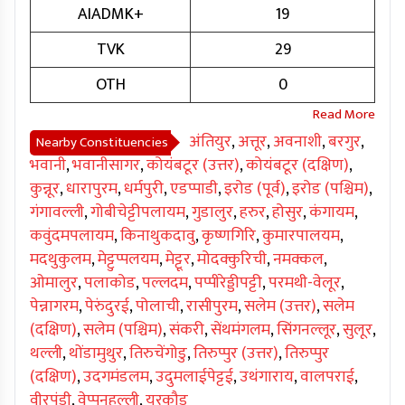
AIADMK+
19
TVK
29
OTH
0
अंतियुर
,
अत्तूर
,
अवनाशी
,
बरगुर
,
Nearby Constituencies
भवानी
,
भवानीसागर
,
कोयंबटूर (उत्तर)
,
कोयंबटूर (दक्षिण)
,
कुन्नूर
,
धारापुरम
,
धर्मपुरी
,
एडप्पाडी
,
इरोड (पूर्व)
,
इरोड (पश्चिम)
,
गंगावल्ली
,
गोबीचेट्टीपलायम
,
गुडालुर
,
हरुर
,
होसुर
,
कंगायम
,
कवुंदमपलायम
,
किनाथुकदावु
,
कृष्णगिरि
,
कुमारपालयम
,
मदथुकुलम
,
मेट्टुप्पलयम
,
मेट्टूर
,
मोदक्कुरिची
,
नमक्कल
,
ओमालुर
,
पलाकोड
,
पल्लदम
,
पप्पीरेड्डीपट्टी
,
परमथी-वेलूर
,
पेन्नागरम
,
पेरुंदुरई
,
पोलाची
,
रासीपुरम
,
सलेम (उत्तर)
,
सलेम
(दक्षिण)
,
सलेम (पश्चिम)
,
संकरी
,
सेंथमंगलम
,
सिंगनल्लूर
,
सुलूर
,
थल्ली
,
थोंडामुथुर
,
तिरुचेंगोडु
,
तिरुप्पुर (उत्तर)
,
तिरुप्पुर
(दक्षिण)
,
उदगमंडलम
,
उदुमलाईपेट्टई
,
उथंगाराय
,
वालपराई
,
वीरपंडी
,
वेप्पनहल्ली
,
यरकौड