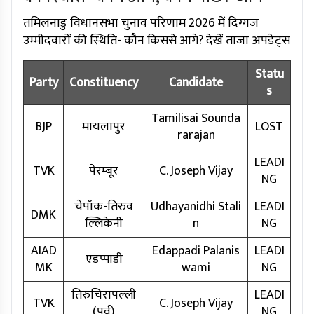
तमिलनाडु विधानसभा चुनाव परिणाम 2026 में दिग्गज
उम्मीदवारों की स्थिति- कौन किससे आगे? देखें ताजा अपडेट्स
Statu
Party
Constituency
Candidate
s
Tamilisai Sounda
BJP
मायलापुर
LOST
rarajan
LEADI
TVK
पेरम्बूर
C. Joseph Vijay
NG
चेपॉक-तिरुव
Udhayanidhi Stali
LEADI
DMK
ल्लिकेनी
n
NG
AIAD
Edappadi Palanis
LEADI
एडप्पाडी
MK
wami
NG
तिरुचिरापल्ली
LEADI
TVK
C. Joseph Vijay
(पूर्व)
NG