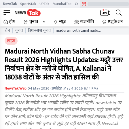
NewsTak
SportsTak
UPTak
MumbaiTak
CrimeTak
Lallantop
AstroTak
होम
चुनाव
न्यूज़
राजनीति
एजुकेशन
होम
चुनाव
विधानसभा चुनाव
madurai north tamil nadu
vidhan sabha chunav result
लाइव
live updates tnaelb
Madurai North Vidhan Sabha Chunav
Result 2026 Highlights Updates: मदुरै उत्तर
निर्वाचन क्षेत्र के नतीजे घोषित, A. Kallanai ने
18038 वोटों के अंतर से जीत हासिल की
NewsTak Web
04 May 2026
(अपडेटेड:
May 4 2026 6:14 PM
)
Madurai North Result 2026 Highlights: तमिलनाडु विधानसभा
चुनाव 2026 के नतीजे अब आपकी स्क्रीन पर सबसे पहले। newstak.in पर
मिलेंगे तेज, सटीक और हर पल अपडेट होने वाले रिजल्ट्स। मदुरै उत्तर सीट
पर कौन आगे, कौन पीछे - हर राउंड की पूरी जानकारी यहां उपलब्ध होगी। जुड़े
रहें हमारे साथ और पाएं चुनाव से जुड़ी हर बड़ी खबर। साथ ही, Newstak