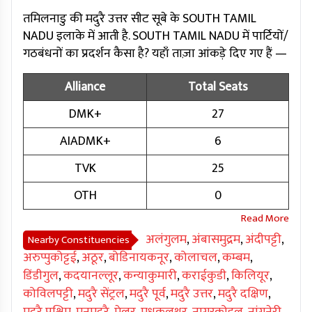
तमिलनाडु की मदुरै उत्तर सीट सूबे के SOUTH TAMIL
NADU इलाके में आती है. SOUTH TAMIL NADU में पार्टियों/
गठबंधनों का प्रदर्शन कैसा है? यहाँ ताज़ा आंकड़े दिए गए हैं —
Alliance
Total Seats
DMK+
27
AIADMK+
6
TVK
25
OTH
0
अलंगुलम
,
अंबासमुद्रम
,
अंदीपट्टी
,
Nearby Constituencies
अरुप्पुकोट्टई
,
अठूर
,
बोडिनायकनूर
,
कोलाचल
,
कम्बम
,
डिंडीगुल
,
कदयानल्लूर
,
कन्याकुमारी
,
कराईकुडी
,
किलियूर
,
कोविलपट्टी
,
मदुरै सेंट्रल
,
मदुरै पूर्व
,
मदुरै उत्तर
,
मदुरै दक्षिण
,