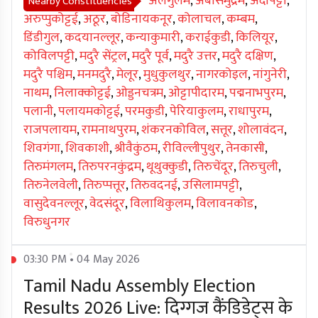
अलंगुलम
,
अंबासमुद्रम
,
अंदीपट्टी
,
Nearby Constituencies
अरुप्पुकोट्टई
,
अठूर
,
बोडिनायकनूर
,
कोलाचल
,
कम्बम
,
डिंडीगुल
,
कदयानल्लूर
,
कन्याकुमारी
,
कराईकुडी
,
किलियूर
,
कोविलपट्टी
,
मदुरै सेंट्रल
,
मदुरै पूर्व
,
मदुरै उत्तर
,
मदुरै दक्षिण
,
मदुरै पश्चिम
,
मनमदुरै
,
मेलूर
,
मुधुकुलथुर
,
नागरकोइल
,
नांगुनेरी
,
नाथम
,
निलाक्कोट्टई
,
ओड्डनचत्रम
,
ओट्टापीदारम
,
पद्मनाभपुरम
,
पलानी
,
पलायमकोट्टई
,
परमकुडी
,
पेरियाकुलम
,
राधापुरम
,
राजपलायम
,
रामनाथपुरम
,
शंकरनकोविल
,
सत्तूर
,
शोलावंदन
,
शिवगंगा
,
शिवकाशी
,
श्रीवैकुंठम
,
रीविल्लीपुथुर
,
तेनकासी
,
तिरुमंगलम
,
तिरुपरनकुंद्रम
,
थूथुक्कुडी
,
तिरुचेंदूर
,
तिरुचुली
,
तिरुनेलवेली
,
तिरुप्पत्तूर
,
तिरुवदनई
,
उसिलामपट्टी
,
वासुदेवनल्लूर
,
वेदसंदूर
,
विलाथिकुलम
,
विलावनकोड
,
विरुधुनगर
03:30 PM • 04 May 2026
Tamil Nadu Assembly Election
Results 2026 Live: दिग्गज कैंडिडेट्स के