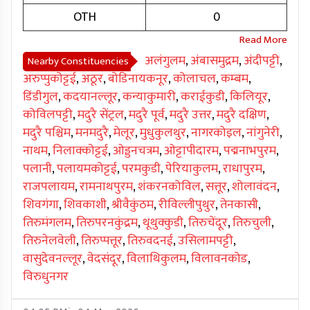
OTH
0
अलंगुलम
,
अंबासमुद्रम
,
अंदीपट्टी
,
Nearby Constituencies
अरुप्पुकोट्टई
,
अठूर
,
बोडिनायकनूर
,
कोलाचल
,
कम्बम
,
डिंडीगुल
,
कदयानल्लूर
,
कन्याकुमारी
,
कराईकुडी
,
किलियूर
,
कोविलपट्टी
,
मदुरै सेंट्रल
,
मदुरै पूर्व
,
मदुरै उत्तर
,
मदुरै दक्षिण
,
मदुरै पश्चिम
,
मनमदुरै
,
मेलूर
,
मुधुकुलथुर
,
नागरकोइल
,
नांगुनेरी
,
नाथम
,
निलाक्कोट्टई
,
ओड्डनचत्रम
,
ओट्टापीदारम
,
पद्मनाभपुरम
,
पलानी
,
पलायमकोट्टई
,
परमकुडी
,
पेरियाकुलम
,
राधापुरम
,
राजपलायम
,
रामनाथपुरम
,
शंकरनकोविल
,
सत्तूर
,
शोलावंदन
,
शिवगंगा
,
शिवकाशी
,
श्रीवैकुंठम
,
रीविल्लीपुथुर
,
तेनकासी
,
तिरुमंगलम
,
तिरुपरनकुंद्रम
,
थूथुक्कुडी
,
तिरुचेंदूर
,
तिरुचुली
,
तिरुनेलवेली
,
तिरुप्पत्तूर
,
तिरुवदनई
,
उसिलामपट्टी
,
वासुदेवनल्लूर
,
वेदसंदूर
,
विलाथिकुलम
,
विलावनकोड
,
विरुधुनगर