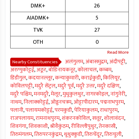
DMK+
26
AIADMK+
5
TVK
27
OTH
0
अलंगुलम
,
अंबासमुद्रम
,
अंदीपट्टी
,
Nearby Constituencies
अरुप्पुकोट्टई
,
अठूर
,
बोडिनायकनूर
,
कोलाचल
,
कम्बम
,
डिंडीगुल
,
कदयानल्लूर
,
कन्याकुमारी
,
कराईकुडी
,
किलियूर
,
कोविलपट्टी
,
मदुरै सेंट्रल
,
मदुरै पूर्व
,
मदुरै उत्तर
,
मदुरै दक्षिण
,
मदुरै पश्चिम
,
मनमदुरै
,
मेलूर
,
मुधुकुलथुर
,
नागरकोइल
,
नांगुनेरी
,
नाथम
,
निलाक्कोट्टई
,
ओड्डनचत्रम
,
ओट्टापीदारम
,
पद्मनाभपुरम
,
पलानी
,
पलायमकोट्टई
,
परमकुडी
,
पेरियाकुलम
,
राधापुरम
,
राजपलायम
,
रामनाथपुरम
,
शंकरनकोविल
,
सत्तूर
,
शोलावंदन
,
शिवगंगा
,
शिवकाशी
,
श्रीवैकुंठम
,
रीविल्लीपुथुर
,
तेनकासी
,
तिरुमंगलम
,
तिरुपरनकुंद्रम
,
थूथुक्कुडी
,
तिरुचेंदूर
,
तिरुचुली
,