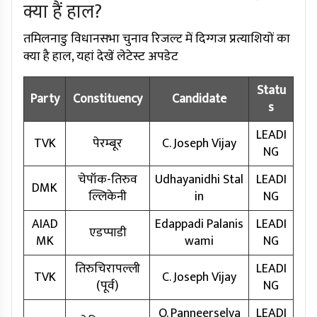
क्या हैं हाल?
तमिलनाडु विधानसभा चुनाव रिजल्ट में दिग्गज प्रत्याशियों का
क्या है हाल, यहां देखें लेटेस्ट अपडेट
Statu
Party
Constituency
Candidate
s
LEADI
TVK
पेरम्बूर
C. Joseph Vijay
NG
चेपॉक-तिरुव
Udhayanidhi Stal
LEADI
DMK
ल्लिकेनी
in
NG
AIAD
Edappadi Palanis
LEADI
एडप्पाडी
MK
wami
NG
तिरुचिरापल्ली
LEADI
TVK
C. Joseph Vijay
(पूर्व)
NG
O. Panneerselva
LEADI