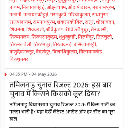
मदुरै पश्चिम
,
मनमदुरै
,
मेलूर
,
मुधुकुलथुर
,
नागरकोइल
,
नांगुनेरी
,
नाथम
,
निलाक्कोट्टई
,
ओड्डनचत्रम
,
ओट्टापीदारम
,
पद्मनाभपुरम
,
पलानी
,
पलायमकोट्टई
,
परमकुडी
,
पेरियाकुलम
,
राधापुरम
,
राजपलायम
,
रामनाथपुरम
,
शंकरनकोविल
,
सत्तूर
,
शोलावंदन
,
शिवगंगा
,
शिवकाशी
,
श्रीवैकुंठम
,
रीविल्लीपुथुर
,
तेनकासी
,
तिरुमंगलम
,
तिरुपरनकुंद्रम
,
थूथुक्कुडी
,
तिरुचेंदूर
,
तिरुचुली
,
तिरुनेलवेली
,
तिरुप्पत्तूर
,
तिरुवदनई
,
उसिलामपट्टी
,
वासुदेवनल्लूर
,
वेदसंदूर
,
विलाथिकुलम
,
विलावनकोड
,
विरुधुनगर
04:35 PM • 04 May 2026
तमिलनाडु चुनाव रिजल्ट 2026: इस बार
चुनाव में किसने किसको कूट दिया?
तमिलनाडु विधानसभा चुनाव रिजल्ट 2026 में किस पार्टी का
पलड़ा भारी है? यहां देखें लेटेस्ट अपडेट और हर सीट का पूरा
हाल