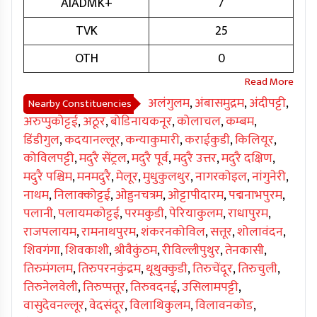
AIADMK+
7
TVK
25
OTH
0
अलंगुलम
,
अंबासमुद्रम
,
अंदीपट्टी
,
Nearby Constituencies
अरुप्पुकोट्टई
,
अठूर
,
बोडिनायकनूर
,
कोलाचल
,
कम्बम
,
डिंडीगुल
,
कदयानल्लूर
,
कन्याकुमारी
,
कराईकुडी
,
किलियूर
,
कोविलपट्टी
,
मदुरै सेंट्रल
,
मदुरै पूर्व
,
मदुरै उत्तर
,
मदुरै दक्षिण
,
मदुरै पश्चिम
,
मनमदुरै
,
मेलूर
,
मुधुकुलथुर
,
नागरकोइल
,
नांगुनेरी
,
नाथम
,
निलाक्कोट्टई
,
ओड्डनचत्रम
,
ओट्टापीदारम
,
पद्मनाभपुरम
,
पलानी
,
पलायमकोट्टई
,
परमकुडी
,
पेरियाकुलम
,
राधापुरम
,
राजपलायम
,
रामनाथपुरम
,
शंकरनकोविल
,
सत्तूर
,
शोलावंदन
,
शिवगंगा
,
शिवकाशी
,
श्रीवैकुंठम
,
रीविल्लीपुथुर
,
तेनकासी
,
तिरुमंगलम
,
तिरुपरनकुंद्रम
,
थूथुक्कुडी
,
तिरुचेंदूर
,
तिरुचुली
,
तिरुनेलवेली
,
तिरुप्पत्तूर
,
तिरुवदनई
,
उसिलामपट्टी
,
वासुदेवनल्लूर
,
वेदसंदूर
,
विलाथिकुलम
,
विलावनकोड
,