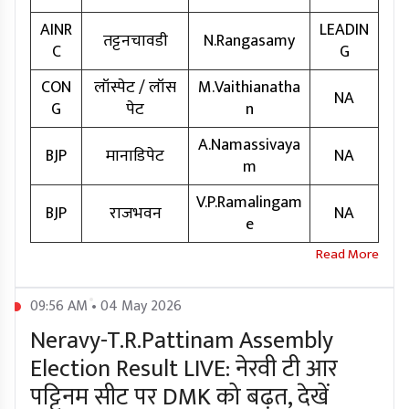
AINR
LEADIN
तट्टनचावडी
N.Rangasamy
C
G
CON
लॉस्पेट / लॉस
M.Vaithianatha
NA
G
पेट
n
A.Namassivaya
BJP
मानाडिपेट
NA
m
V.P.Ramalingam
BJP
राजभवन
NA
e
09:56 AM • 04 May 2026
Neravy-T.R.Pattinam Assembly
Election Result LIVE: नेरवी टी आर
पट्टिनम सीट पर DMK को बढ़त, देखें