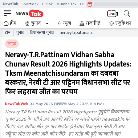
NewsTak
SportsTak
UPTak
MumbaiTak
CrimeTak
Lallantop
AstroTak
होम
चुनाव
न्यूज़
राजनीति
एजुकेशन
होम
चुनाव
विधानसभा चुनाव
neravy trpattinam
puducherry vidhan sabha
लाइव
chunav result live updates
paelb
Neravy-T.R.Pattinam Vidhan Sabha
Chunav Result 2026 Highlights Updates:
Tksm Meenatchisundaram का दबदबा
बरकरार, नेरवी टी आर पट्टिनम विधानसभा सीट पर
फिर लहराया जीत का परचम
NewsTak Web
04 May 2026
(अपडेटेड:
May 4 2026 1:14 PM
)
Neravy-T.R.Pattinam Result 2026 Highlights: पुदुचेरी विधानसभा
चुनाव 2026 के नतीजे अब आपकी स्क्रीन पर सबसे पहले। newstak.in पर
मिलेंगे तेज, सटीक और हर पल अपडेट होने वाले रिजल्ट्स। नेरवी टी आर
पट्टिनम सीट पर कौन आगे, कौन पीछे - हर राउंड की पूरी जानकारी यहां