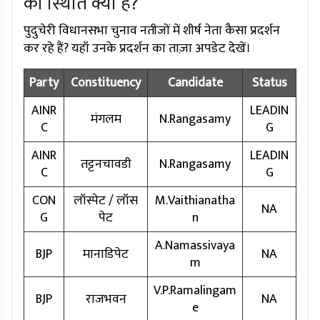
की स्थिति क्या है?
पुदुचेरी विधानसभा चुनाव नतीजों में शीर्ष नेता कैसा प्रदर्शन
कर रहे हैं? यहाँ उनके प्रदर्शन का ताज़ा अपडेट देखें।
Party
Constituency
Candidate
Status
AINR
LEADIN
मंगलम
N.Rangasamy
C
G
AINR
LEADIN
तट्टनचावडी
N.Rangasamy
C
G
CON
लॉस्पेट / लॉस
M.Vaithianatha
NA
G
पेट
n
A.Namassivaya
BJP
मानाडिपेट
NA
m
V.P.Ramalingam
BJP
राजभवन
NA
e