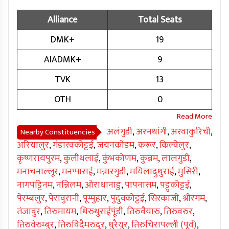
Alliance
Total Seats
DMK+
19
AIADMK+
9
TVK
13
OTH
0
अलंगुडी
,
अरनथांगी
,
अरवाकुरिची
,
Nearby Constituencies
अरियालुर
,
गंडारवकोट्टई
,
जयनकोंडम
,
करूर
,
किल्वेलुर
,
कृष्णरायपुरम
,
कुलीथलाई
,
कुंभकोणम
,
कुन्नम
,
लालगुडी
,
मनाचनाल्लूर
,
मनप्पाराई
,
मन्नारगुडी
,
मयिलादुथुराई
,
मुसिरी
,
नागपट्टिनम
,
नन्निलम
,
ओराथानाडु
,
पापनासम
,
पट्टुकोट्टई
,
पेरम्बलुर
,
पेरावुरानी
,
पूम्पुहार
,
पुदुक्कोट्टई
,
सिरकाजी
,
श्रीरंगम
,
तंजावुर
,
तिरुमायम
,
थिरुथुराईपूंडी
,
तिरुवैयारु
,
तिरुवरुर
,
तिरुवेरुम्बुर
,
तिरुविदैमरुदुर
,
थुरैयुर
,
तिरुचिरापल्ली (पूर्व)
,