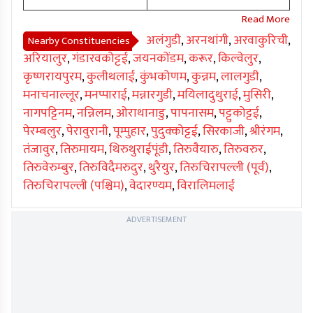
अलंगुडी
,
अरनथांगी
,
अरवाकुरिची
,
Nearby Constituencies
अरियालुर
,
गंडारवकोट्टई
,
जयनकोंडम
,
करूर
,
किल्वेलुर
,
कृष्णरायपुरम
,
कुलीथलाई
,
कुंभकोणम
,
कुन्नम
,
लालगुडी
,
मनाचनाल्लूर
,
मनप्पाराई
,
मन्नारगुडी
,
मयिलादुथुराई
,
मुसिरी
,
नागपट्टिनम
,
नन्निलम
,
ओराथानाडु
,
पापनासम
,
पट्टुकोट्टई
,
पेरम्बलुर
,
पेरावुरानी
,
पूम्पुहार
,
पुदुक्कोट्टई
,
सिरकाजी
,
श्रीरंगम
,
तंजावुर
,
तिरुमायम
,
थिरुथुराईपूंडी
,
तिरुवैयारु
,
तिरुवरुर
,
तिरुवेरुम्बुर
,
तिरुविदैमरुदुर
,
थुरैयुर
,
तिरुचिरापल्ली (पूर्व)
,
तिरुचिरापल्ली (पश्चिम)
,
वेदारण्यम
,
विरालिमलाई
ADVERTISEMENT