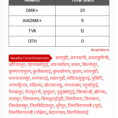
Alliance
Total Seats
DMK+
20
AIADMK+
9
TVK
12
OTH
0
अलंगुडी
,
अरनथांगी
,
अरवाकुरिची
,
Nearby Constituencies
अरियालुर
,
गंडारवकोट्टई
,
जयनकोंडम
,
करूर
,
किल्वेलुर
,
कृष्णरायपुरम
,
कुलीथलाई
,
कुंभकोणम
,
कुन्नम
,
लालगुडी
,
मनाचनाल्लूर
,
मनप्पाराई
,
मन्नारगुडी
,
मयिलादुथुराई
,
मुसिरी
,
नागपट्टिनम
,
नन्निलम
,
ओराथानाडु
,
पापनासम
,
पट्टुकोट्टई
,
पेरम्बलुर
,
पेरावुरानी
,
पूम्पुहार
,
पुदुक्कोट्टई
,
सिरकाजी
,
श्रीरंगम
,
तंजावुर
,
तिरुमायम
,
थिरुथुराईपूंडी
,
तिरुवैयारु
,
तिरुवरुर
,
तिरुवेरुम्बुर
,
तिरुविदैमरुदुर
,
थुरैयुर
,
तिरुचिरापल्ली (पूर्व)
,
तिरुचिरापल्ली (पश्चिम)
,
वेदारण्यम
,
विरालिमलाई