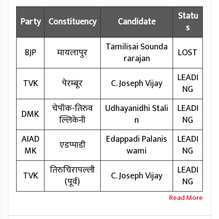
Statu
Party
Constituency
Candidate
s
Tamilisai Sounda
BJP
मायलापुर
LOST
rarajan
LEADI
TVK
पेरम्बूर
C. Joseph Vijay
NG
चेपॉक-तिरुव
Udhayanidhi Stali
LEADI
DMK
ल्लिकेनी
n
NG
AIAD
Edappadi Palanis
LEADI
एडप्पाडी
MK
wami
NG
तिरुचिरापल्ली
LEADI
TVK
C. Joseph Vijay
(पूर्व)
NG