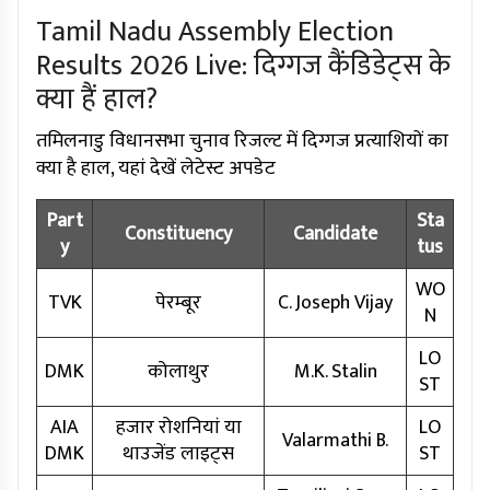
Tamil Nadu Assembly Election
Results 2026 Live: दिग्गज कैंडिडेट्स के
क्या हैं हाल?
तमिलनाडु विधानसभा चुनाव रिजल्ट में दिग्गज प्रत्याशियों का
क्या है हाल, यहां देखें लेटेस्ट अपडेट
Part
Sta
Constituency
Candidate
y
tus
WO
TVK
पेरम्बूर
C. Joseph Vijay
N
LO
DMK
कोलाथुर
M.K. Stalin
ST
AIA
हजार रोशनियां या
LO
Valarmathi B.
DMK
थाउजेंड लाइट्स
ST