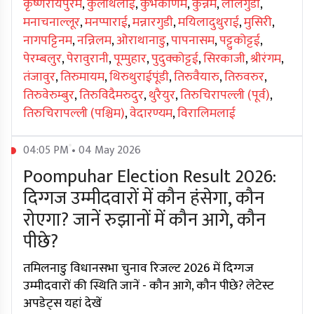
कृष्णरायपुरम
,
कुलीथलाई
,
कुंभकोणम
,
कुन्नम
,
लालगुडी
,
मनाचनाल्लूर
,
मनप्पाराई
,
मन्नारगुडी
,
मयिलादुथुराई
,
मुसिरी
,
नागपट्टिनम
,
नन्निलम
,
ओराथानाडु
,
पापनासम
,
पट्टुकोट्टई
,
पेरम्बलुर
,
पेरावुरानी
,
पूम्पुहार
,
पुदुक्कोट्टई
,
सिरकाजी
,
श्रीरंगम
,
तंजावुर
,
तिरुमायम
,
थिरुथुराईपूंडी
,
तिरुवैयारु
,
तिरुवरुर
,
तिरुवेरुम्बुर
,
तिरुविदैमरुदुर
,
थुरैयुर
,
तिरुचिरापल्ली (पूर्व)
,
तिरुचिरापल्ली (पश्चिम)
,
वेदारण्यम
,
विरालिमलाई
04:05 PM • 04 May 2026
Poompuhar Election Result 2026:
दिग्गज उम्मीदवारों में कौन हंसेगा, कौन
रोएगा? जानें रुझानों में कौन आगे, कौन
पीछे?
तमिलनाडु विधानसभा चुनाव रिजल्ट 2026 में दिग्गज
उम्मीदवारों की स्थिति जानें - कौन आगे, कौन पीछे? लेटेस्ट
अपडेट्स यहां देखें