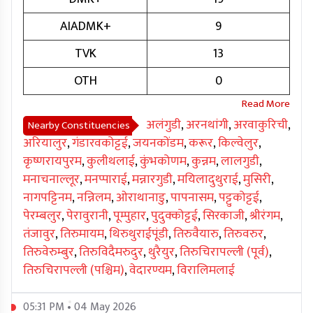
AIADMK+
9
TVK
13
OTH
0
अलंगुडी
,
अरनथांगी
,
अरवाकुरिची
,
Nearby Constituencies
अरियालुर
,
गंडारवकोट्टई
,
जयनकोंडम
,
करूर
,
किल्वेलुर
,
कृष्णरायपुरम
,
कुलीथलाई
,
कुंभकोणम
,
कुन्नम
,
लालगुडी
,
मनाचनाल्लूर
,
मनप्पाराई
,
मन्नारगुडी
,
मयिलादुथुराई
,
मुसिरी
,
नागपट्टिनम
,
नन्निलम
,
ओराथानाडु
,
पापनासम
,
पट्टुकोट्टई
,
पेरम्बलुर
,
पेरावुरानी
,
पूम्पुहार
,
पुदुक्कोट्टई
,
सिरकाजी
,
श्रीरंगम
,
तंजावुर
,
तिरुमायम
,
थिरुथुराईपूंडी
,
तिरुवैयारु
,
तिरुवरुर
,
तिरुवेरुम्बुर
,
तिरुविदैमरुदुर
,
थुरैयुर
,
तिरुचिरापल्ली (पूर्व)
,
तिरुचिरापल्ली (पश्चिम)
,
वेदारण्यम
,
विरालिमलाई
05:31 PM • 04 May 2026