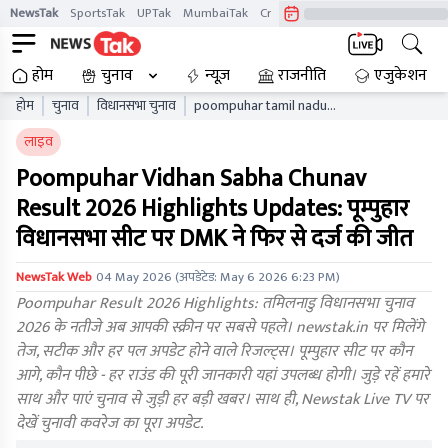
NewsTak
SportsTak
UPTak
MumbaiTak
CrimeTak
Lallantop
AstroTak
होम
चुनाव
न्यूज़
राजनीति
एजुकेशन
होम
चुनाव
विधानसभा चुनाव
poompuhar tamil nadu
vidhan sabha chunav result
लाइव
live updates tnaelb
Poompuhar Vidhan Sabha Chunav
Result 2026 Highlights Updates: पूम्पुहार
विधानसभा सीट पर DMK ने फिर से दर्ज की जीत
NewsTak Web
04 May 2026
(अपडेटेड:
May 6 2026 6:23 PM
)
Poompuhar Result 2026 Highlights: तमिलनाडु विधानसभा चुनाव
2026 के नतीजे अब आपकी स्क्रीन पर सबसे पहले। newstak.in पर मिलेंगे
तेज, सटीक और हर पल अपडेट होने वाले रिजल्ट्स। पूम्पुहार सीट पर कौन
आगे, कौन पीछे - हर राउंड की पूरी जानकारी यहां उपलब्ध होगी। जुड़े रहें हमारे
साथ और पाएं चुनाव से जुड़ी हर बड़ी खबर। साथ ही, Newstak Live TV पर
देखें चुनावी कवरेज का पूरा अपडेट.