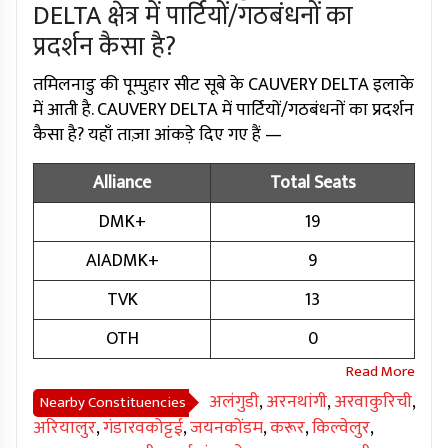
DELTA क्षेत्र में पार्टियों/गठबंधनों का
प्रदर्शन कैसा है?
तमिलनाडु की पूम्पुहार सीट सूबे के CAUVERY DELTA इलाके
में आती है. CAUVERY DELTA में पार्टियों/गठबंधनों का प्रदर्शन
कैसा है? यहाँ ताज़ा आंकड़े दिए गए हैं —
Alliance
Total Seats
DMK+
19
AIADMK+
9
TVK
13
OTH
0
अलंगुडी
,
अरनथांगी
,
अरवाकुरिची
,
Nearby Constituencies
अरियालुर
,
गंडारवकोट्टई
,
जयनकोंडम
,
करूर
,
किल्वेलुर
,