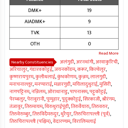
DMK+
19
AIADMK+
9
TVK
13
OTH
0
अलंगुडी
,
अरनथांगी
,
अरवाकुरिची
,
Nearby Constituencies
अरियालुर
,
गंडारवकोट्टई
,
जयनकोंडम
,
करूर
,
किल्वेलुर
,
कृष्णरायपुरम
,
कुलीथलाई
,
कुंभकोणम
,
कुन्नम
,
लालगुडी
,
मनाचनाल्लूर
,
मनप्पाराई
,
मन्नारगुडी
,
मयिलादुथुराई
,
मुसिरी
,
नागपट्टिनम
,
नन्निलम
,
ओराथानाडु
,
पापनासम
,
पट्टुकोट्टई
,
पेरम्बलुर
,
पेरावुरानी
,
पूम्पुहार
,
पुदुक्कोट्टई
,
सिरकाजी
,
श्रीरंगम
,
तंजावुर
,
तिरुमायम
,
थिरुथुराईपूंडी
,
तिरुवैयारु
,
तिरुवरुर
,
तिरुवेरुम्बुर
,
तिरुविदैमरुदुर
,
थुरैयुर
,
तिरुचिरापल्ली (पूर्व)
,
तिरुचिरापल्ली (पश्चिम)
,
वेदारण्यम
,
विरालिमलाई