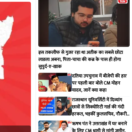
इस तकलीफ से गुजर रहा था अतीक का सबसे छोटा
लाडला अबना, पिता-चाचा की कब्र के पास ही होगा
सुपुर्द-ए-खाक
दतिया उपचुनाव में बीजेपी की हार
पर पहली बार बोले CM मोहन
यादव, जानें क्या कहा
राजस्थान यूनिवर्सिटी में दिव्यांग
छात्रों से सिक्योरिटी गार्ड की गंदी
हरकत, भड़कीं कुलसचिव, नौकरी
से निकाला; FIR का दिया आदेश
ऋषभ पंत ने उत्तराखंड में घर बनाने
के लिए CM धामी से मांगी जमीन,