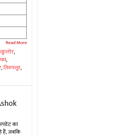
ुड्डालोर
,
प्पम
,
र
,
तिरुपत्तूर
,
Ashok
 अपडेट का
 हैं, जबकि