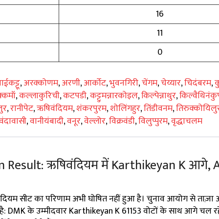
16
11
0
ाईकट्टू
,
अरक्कोणम
,
अरणी
,
आर्कोट
,
भुवनगिरी
,
चेंगम
,
चेय्यार
,
चिदंबरम
,
क
्कमॉ
,
कल्लाकुरिची
,
कटपडी
,
कट्टुमन्नारकोइल
,
किल्पेन्नाथुर
,
किल्वैथिनंकु
ुर
,
रानीपेट
,
ऋषिवंदियम
,
शंकरपुरम
,
शोलिंगहुर
,
तिंडीवनम
,
तिरुक्कोयिलु
वंदावासी
,
वानीयंबादी
,
वनूर
,
वेल्लोर
,
विक्रवंडी
,
विलुप्पुरम
,
वृद्धाचलम
 Result: ऋषिवंदियम में Karthikeyan K आगे, 
।
ंदियम सीट का परिणाम अभी घोषित नहीं हुआ है। चुनाव आयोग से ताज़ा
 है: DMK के उम्मीदवार Karthikeyan K 61153 वोटों के साथ आगे चल रहे