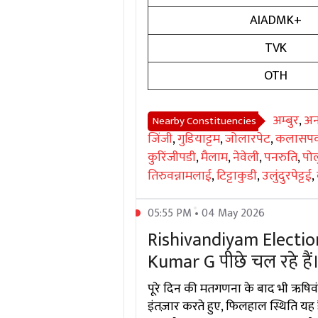
AIADMK+
TVK
OTH
अम्बुर
,
अन
Nearby Constituencies
जिंजी
,
गुडियाट्टम
,
जोलारपेट
,
कलासपक
कुरिंजीपडी
,
मैलाम
,
नेवेली
,
पनरुति
,
पोल
तिरुवन्नामलाई
,
टिट्टाकुडी
,
उलुंदुरपेट्टई
,
05:55 PM • 04 May 2026
Rishivandiyam Election
Kumar G पीछे चल रहे हैं
पूरे दिन की मतगणना के बाद भी ऋषिव
इंतज़ार करते हुए, फिलहाल स्थिति यह