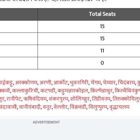
Total Seats
15
15
11
0
ाईकट्टू
,
अरक्कोणम
,
अरणी
,
आर्कोट
,
भुवनगिरी
,
चेंगम
,
चेय्यार
,
चिदंबरम
,
क
्कमॉ
,
कल्लाकुरिची
,
कटपडी
,
कट्टुमन्नारकोइल
,
किल्पेन्नाथुर
,
किल्वैथिनंकु
ुर
,
रानीपेट
,
ऋषिवंदियम
,
शंकरपुरम
,
शोलिंगहुर
,
तिंडीवनम
,
तिरुक्कोयिलु
वंदावासी
,
वानीयंबादी
,
वनूर
,
वेल्लोर
,
विक्रवंडी
,
विलुप्पुरम
,
वृद्धाचलम
ADVERTISEMENT