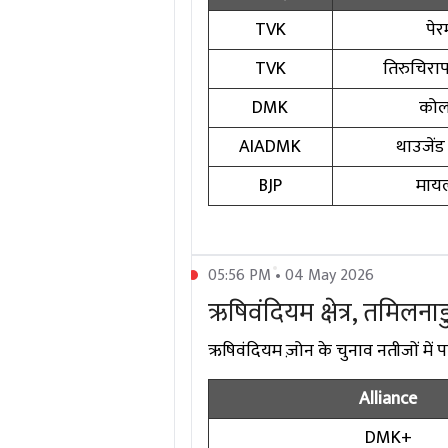
TVK
पेरम
TVK
तिरुचिरापल
DMK
कोल
AIADMK
थाउजेंड
BJP
मायल
05:56 PM • 04 May 2026
ऋषिवंदियम क्षेत्र, तमिलनाडु
ऋषिवंदियम ज़ोन के चुनाव नतीजों में पार्
Alliance
DMK+