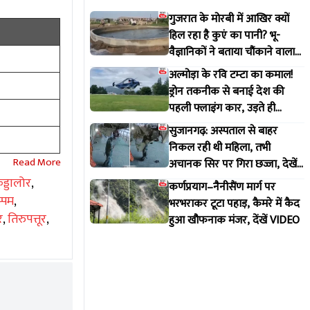
गुजरात के मोरबी में आखिर क्यों
हिल रहा है कुएं का पानी? भू-
वैज्ञानिकों ने बताया चौंकाने वाला
सच
अल्मोड़ा के रवि टम्टा का कमाल!
ड्रोन तकनीक से बनाई देश की
पहली फ्लाइंग कार, उड़ते ही
वायरल हुआ वीडियो
सुजानगढ़: अस्पताल से बाहर
निकल रही थी महिला, तभी
अचानक सिर पर गिरा छज्जा, देखें
VIDEO
ुड्डालोर
,
कर्णप्रयाग–नैनीसैंण मार्ग पर
प्पम
,
भरभराकर टूटा पहाड़, कैमरे में कैद
र
,
तिरुपत्तूर
,
हुआ खौफनाक मंजर, देंखें VIDEO