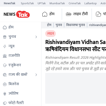
NewsTak
SportsTak
UPTak
MumbaiTak
CrimeTak
Lallantop
Ast
होम
लाइव टीवी
प
होम
चुनाव
विधानसभा चुनाव
rishivandiyam t
होम
tnaelb
लाइव
चुनाव
Rishivandiyam Vidhan Sa
न्यूज़
ऋषिवंदियम विधानसभा सीट पर 
राजनीति
Rishivandiyam Result 2026 Highlights: 
मिलेंगे तेज, सटीक और हर पल अपडेट होने वाले
एजुकेशन
जुड़े रहें हमारे साथ और पाएं चुनाव से जुड़ी 
राज्य की खबरें
बिजनेस
ज्योतिष
फोटो गैलरी