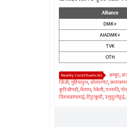
Alliance
DMK+
AIADMK+
TVK
OTH
अम्बुर
,
अन
Nearby Constituencies
जिंजी
,
गुडियाट्टम
,
जोलारपेट
,
कलासपक
कुरिंजीपडी
,
मैलाम
,
नेवेली
,
पनरुति
,
पोल
तिरुवन्नामलाई
,
टिट्टाकुडी
,
उलुंदुरपेट्टई
,