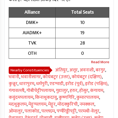
Alliance
Total Seats
DMK+
10
AIADMK+
19
TVK
28
OTH
0
अंतियुर
,
अत्तूर
,
अवनाशी
,
बरगुर
,
Nearby Constituencies
भवानी
,
भवानीसागर
,
कोयंबटूर (उत्तर)
,
कोयंबटूर (दक्षिण)
,
कुन्नूर
,
धारापुरम
,
धर्मपुरी
,
एडप्पाडी
,
इरोड (पूर्व)
,
इरोड (पश्चिम)
,
गंगावल्ली
,
गोबीचेट्टीपलायम
,
गुडालुर
,
हरुर
,
होसुर
,
कंगायम
,
कवुंदमपलायम
,
किनाथुकदावु
,
कृष्णगिरि
,
कुमारपालयम
,
मदथुकुलम
,
मेट्टुप्पलयम
,
मेट्टूर
,
मोदक्कुरिची
,
नमक्कल
,
ओमालुर
,
पलाकोड
,
पल्लदम
,
पप्पीरेड्डीपट्टी
,
परमथी-वेलूर
,