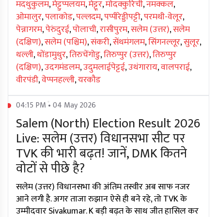
मदथुकुलम
,
मेट्टुप्पलयम
,
मेट्टूर
,
मोदक्कुरिची
,
नमक्कल
,
ओमालुर
,
पलाकोड
,
पल्लदम
,
पप्पीरेड्डीपट्टी
,
परमथी-वेलूर
,
पेन्नागरम
,
पेरुंदुरई
,
पोलाची
,
रासीपुरम
,
सलेम (उत्तर)
,
सलेम
(दक्षिण)
,
सलेम (पश्चिम)
,
संकरी
,
सेंथमंगलम
,
सिंगनल्लूर
,
सुलूर
,
थल्ली
,
थोंडामुथुर
,
तिरुचेंगोडु
,
तिरुप्पुर (उत्तर)
,
तिरुप्पुर
(दक्षिण)
,
उदगमंडलम
,
उदुमलाईपेट्टई
,
उथंगाराय
,
वालपराई
,
वीरपंडी
,
वेप्पनहल्ली
,
यरकौड
04:15 PM • 04 May 2026
Salem (North) Election Result 2026
Live: सलेम (उत्तर) विधानसभा सीट पर
TVK की भारी बढ़त! जानें, DMK कितने
वोटों से पीछे है?
सलेम (उत्तर) विधानसभा की अंतिम तस्वीर अब साफ नजर
आने लगी है. अगर ताजा रुझान ऐसे ही बने रहे, तो TVK के
उम्मीदवार Sivakumar. K बड़ी बढ़त के साथ जीत हासिल कर