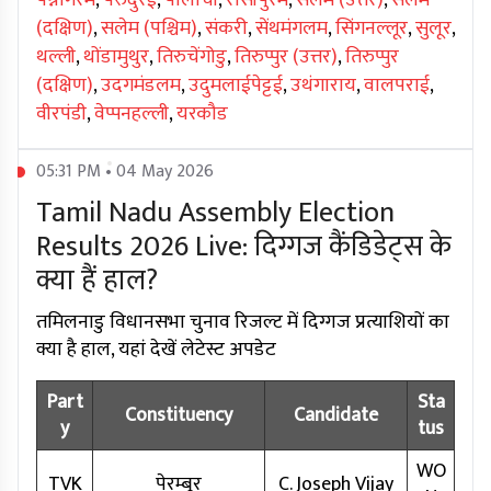
पेन्नागरम
,
पेरुंदुरई
,
पोलाची
,
रासीपुरम
,
सलेम (उत्तर)
,
सलेम
(दक्षिण)
,
सलेम (पश्चिम)
,
संकरी
,
सेंथमंगलम
,
सिंगनल्लूर
,
सुलूर
,
थल्ली
,
थोंडामुथुर
,
तिरुचेंगोडु
,
तिरुप्पुर (उत्तर)
,
तिरुप्पुर
(दक्षिण)
,
उदगमंडलम
,
उदुमलाईपेट्टई
,
उथंगाराय
,
वालपराई
,
वीरपंडी
,
वेप्पनहल्ली
,
यरकौड
05:31 PM • 04 May 2026
Tamil Nadu Assembly Election
Results 2026 Live: दिग्गज कैंडिडेट्स के
क्या हैं हाल?
तमिलनाडु विधानसभा चुनाव रिजल्ट में दिग्गज प्रत्याशियों का
क्या है हाल, यहां देखें लेटेस्ट अपडेट
Part
Sta
Constituency
Candidate
y
tus
WO
TVK
पेरम्बूर
C. Joseph Vijay