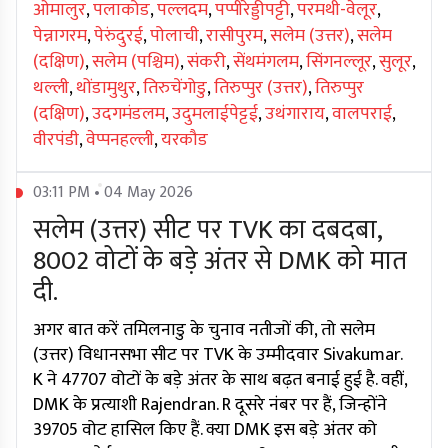
ओमालुर
,
पलाकोड
,
पल्लदम
,
पप्पीरेड्डीपट्टी
,
परमथी-वेलूर
,
पेन्नागरम
,
पेरुंदुरई
,
पोलाची
,
रासीपुरम
,
सलेम (उत्तर)
,
सलेम
(दक्षिण)
,
सलेम (पश्चिम)
,
संकरी
,
सेंथमंगलम
,
सिंगनल्लूर
,
सुलूर
,
थल्ली
,
थोंडामुथुर
,
तिरुचेंगोडु
,
तिरुप्पुर (उत्तर)
,
तिरुप्पुर
(दक्षिण)
,
उदगमंडलम
,
उदुमलाईपेट्टई
,
उथंगाराय
,
वालपराई
,
वीरपंडी
,
वेप्पनहल्ली
,
यरकौड
03:11 PM • 04 May 2026
सलेम (उत्तर) सीट पर TVK का दबदबा,
8002 वोटों के बड़े अंतर से DMK को मात
दी.
अगर बात करें तमिलनाडु के चुनाव नतीजों की, तो सलेम
(उत्तर) विधानसभा सीट पर TVK के उम्मीदवार Sivakumar.
K ने 47707 वोटों के बड़े अंतर के साथ बढ़त बनाई हुई है. वहीं,
DMK के प्रत्याशी Rajendran. R दूसरे नंबर पर हैं, जिन्होंने
39705 वोट हासिल किए हैं. क्या DMK इस बड़े अंतर को