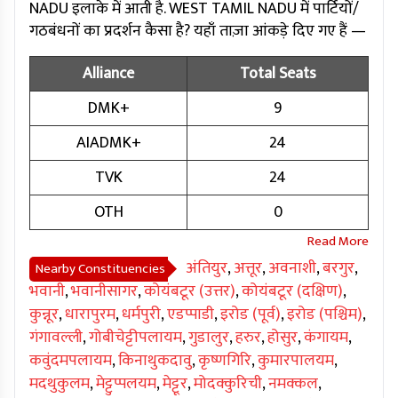
NADU इलाके में आती है. WEST TAMIL NADU में पार्टियों/
गठबंधनों का प्रदर्शन कैसा है? यहाँ ताज़ा आंकड़े दिए गए हैं —
Alliance
Total Seats
DMK+
9
AIADMK+
24
TVK
24
OTH
0
अंतियुर
,
अत्तूर
,
अवनाशी
,
बरगुर
,
Nearby Constituencies
भवानी
,
भवानीसागर
,
कोयंबटूर (उत्तर)
,
कोयंबटूर (दक्षिण)
,
कुन्नूर
,
धारापुरम
,
धर्मपुरी
,
एडप्पाडी
,
इरोड (पूर्व)
,
इरोड (पश्चिम)
,
गंगावल्ली
,
गोबीचेट्टीपलायम
,
गुडालुर
,
हरुर
,
होसुर
,
कंगायम
,
कवुंदमपलायम
,
किनाथुकदावु
,
कृष्णगिरि
,
कुमारपालयम
,
मदथुकुलम
,
मेट्टुप्पलयम
,
मेट्टूर
,
मोदक्कुरिची
,
नमक्कल
,