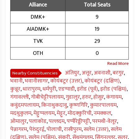
Alliance
Total Seats
DMK+
9
AIADMK+
19
TVK
29
OTH
0
अंतियुर
,
अत्तूर
,
अवनाशी
,
बरगुर
,
Nearby Constituencies
भवानी
,
भवानीसागर
,
कोयंबटूर (उत्तर)
,
कोयंबटूर (दक्षिण)
,
कुन्नूर
,
धारापुरम
,
धर्मपुरी
,
एडप्पाडी
,
इरोड (पूर्व)
,
इरोड (पश्चिम)
,
गंगावल्ली
,
गोबीचेट्टीपलायम
,
गुडालुर
,
हरुर
,
होसुर
,
कंगायम
,
कवुंदमपलायम
,
किनाथुकदावु
,
कृष्णगिरि
,
कुमारपालयम
,
मदथुकुलम
,
मेट्टुप्पलयम
,
मेट्टूर
,
मोदक्कुरिची
,
नमक्कल
,
ओमालुर
,
पलाकोड
,
पल्लदम
,
पप्पीरेड्डीपट्टी
,
परमथी-वेलूर
,
पेन्नागरम
,
पेरुंदुरई
,
पोलाची
,
रासीपुरम
,
सलेम (उत्तर)
,
सलेम
(दक्षिण)
,
सलेम (पश्चिम)
,
संकरी
,
सेंथमंगलम
,
सिंगनल्लूर
,
सुलूर
,