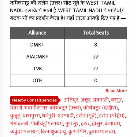
तमिलनाडु की सलेम (उत्तर) सीट सूबे के WEST TAMIL
NADU इलाके में आती है. WEST TAMIL NADU में पार्टियों/
गठबंधनों का प्रदर्शन कैसा है? यहाँ ताज़ा आंकड़े दिए गए हैं —
Alliance
Total Seats
DMK+
8
AIADMK+
22
TVK
27
OTH
0
अंतियुर
,
अत्तूर
,
अवनाशी
,
बरगुर
,
Nearby Constituencies
भवानी
,
भवानीसागर
,
कोयंबटूर (उत्तर)
,
कोयंबटूर (दक्षिण)
,
कुन्नूर
,
धारापुरम
,
धर्मपुरी
,
एडप्पाडी
,
इरोड (पूर्व)
,
इरोड (पश्चिम)
,
गंगावल्ली
,
गोबीचेट्टीपलायम
,
गुडालुर
,
हरुर
,
होसुर
,
कंगायम
,
कवुंदमपलायम
,
किनाथुकदावु
,
कृष्णगिरि
,
कुमारपालयम
,