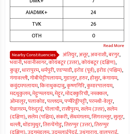
DMK+
7
AIADMK+
24
TVK
26
OTH
0
अंतियुर
,
अत्तूर
,
अवनाशी
,
बरगुर
,
Nearby Constituencies
भवानी
,
भवानीसागर
,
कोयंबटूर (उत्तर)
,
कोयंबटूर (दक्षिण)
,
कुन्नूर
,
धारापुरम
,
धर्मपुरी
,
एडप्पाडी
,
इरोड (पूर्व)
,
इरोड (पश्चिम)
,
गंगावल्ली
,
गोबीचेट्टीपलायम
,
गुडालुर
,
हरुर
,
होसुर
,
कंगायम
,
कवुंदमपलायम
,
किनाथुकदावु
,
कृष्णगिरि
,
कुमारपालयम
,
मदथुकुलम
,
मेट्टुप्पलयम
,
मेट्टूर
,
मोदक्कुरिची
,
नमक्कल
,
ओमालुर
,
पलाकोड
,
पल्लदम
,
पप्पीरेड्डीपट्टी
,
परमथी-वेलूर
,
पेन्नागरम
,
पेरुंदुरई
,
पोलाची
,
रासीपुरम
,
सलेम (उत्तर)
,
सलेम
(दक्षिण)
,
सलेम (पश्चिम)
,
संकरी
,
सेंथमंगलम
,
सिंगनल्लूर
,
सुलूर
,
थल्ली
,
थोंडामुथुर
,
तिरुचेंगोडु
,
तिरुप्पुर (उत्तर)
,
तिरुप्पुर
(दक्षिण)
,
उदगमंडलम
,
उदुमलाईपेट्टई
,
उथंगाराय
,
वालपराई
,