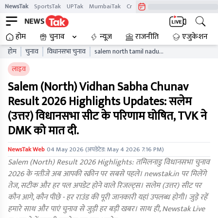
NewsTak
SportsTak
UPTak
MumbaiTak
CrimeTak
Lallantop
AstroTak
होम
चुनाव
न्यूज़
राजनीति
एजुकेशन
होम
चुनाव
विधानसभा चुनाव
salem north tamil nadu
vidhan sabha chunav result
लाइव
live updates tnaelb
Salem (North) Vidhan Sabha Chunav
Result 2026 Highlights Updates: सलेम
(उत्तर) विधानसभा सीट के परिणाम घोषित, TVK ने
DMK को मात दी.
NewsTak Web
04 May 2026
(अपडेटेड:
May 4 2026 7:16 PM
)
Salem (North) Result 2026 Highlights: तमिलनाडु विधानसभा चुनाव
2026 के नतीजे अब आपकी स्क्रीन पर सबसे पहले। newstak.in पर मिलेंगे
तेज, सटीक और हर पल अपडेट होने वाले रिजल्ट्स। सलेम (उत्तर) सीट पर
कौन आगे, कौन पीछे - हर राउंड की पूरी जानकारी यहां उपलब्ध होगी। जुड़े रहें
हमारे साथ और पाएं चुनाव से जुड़ी हर बड़ी खबर। साथ ही, Newstak Live