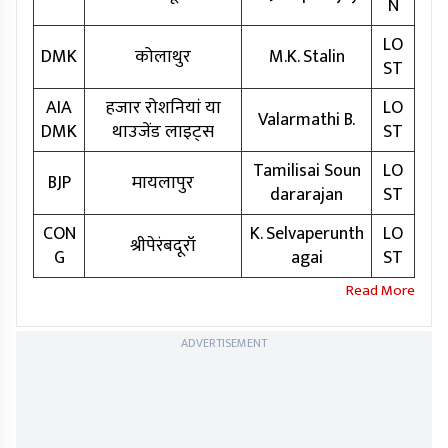
N
LO
DMK
कोलाथुर
M.K. Stalin
ST
AIA
हजार रोशनियां या
LO
Valarmathi B.
DMK
थाउजेंड लाइट्स
ST
Tamilisai Soun
LO
BJP
मायलापुर
dararajan
ST
CON
K. Selvaperunth
LO
श्रीपेरंबदूरॉ
G
agai
ST
ADVERTISEMENT