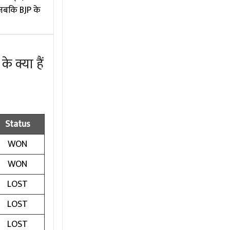
 जबकि BJP के
 क्या हैं
Status
WON
WON
LOST
LOST
LOST