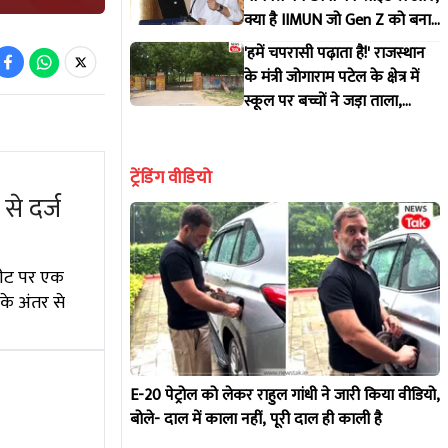
क्या है IIMUN जो Gen Z को बना
रहा क्रांतिकारी?
'हमें चपरासी पढ़ाता है!' राजस्थान
के मंत्री जोगाराम पटेल के क्षेत्र में
स्कूल पर बच्चों ने जड़ा ताला,
वीडियो वायरल होते ही जागा विभाग
ट्रेंडिंग वीडियो
े दर्ज
 सीट पर एक
के अंतर से
E-20 पेट्रोल को लेकर राहुल गांधी ने जारी किया वीडियो,
बोले- दाल में काला नहीं, पूरी दाल ही काली है