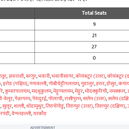
Total Seats
9
21
27
0
त्तूर
,
अवनाशी
,
बरगुर
,
भवानी
,
भवानीसागर
,
कोयंबटूर (उत्तर)
,
कोयंबटूर (द
)
,
इरोड (पश्चिम)
,
गंगावल्ली
,
गोबीचेट्टीपलायम
,
गुडालुर
,
हरुर
,
होसुर
,
कंगा
रि
,
कुमारपालयम
,
मदथुकुलम
,
मेट्टुप्पलयम
,
मेट्टूर
,
मोदक्कुरिची
,
नमक्कल
,
ी-वेलूर
,
पेन्नागरम
,
पेरुंदुरई
,
पोलाची
,
रासीपुरम
,
सलेम (उत्तर)
,
सलेम (दक्ष
र
,
सुलूर
,
थल्ली
,
थोंडामुथुर
,
तिरुचेंगोडु
,
तिरुप्पुर (उत्तर)
,
तिरुप्पुर (दक्षिण)
,
रपंडी
,
वेप्पनहल्ली
,
यरकौड
ADVERTISEMENT