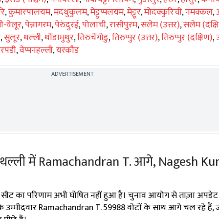
रि
,
कुमारपालयम
,
मदथुकुलम
,
मेट्टुप्पलयम
,
मेट्टूर
,
मोदक्कुरिची
,
नमक्कल
,
ी-वेलूर
,
पेन्नागरम
,
पेरुंदुरई
,
पोलाची
,
रासीपुरम
,
सलेम (उत्तर)
,
सलेम (दक्ष
र
,
सुलूर
,
थल्ली
,
थोंडामुथुर
,
तिरुचेंगोडु
,
तिरुप्पुर (उत्तर)
,
तिरुप्पुर (दक्षिण)
,
रपंडी
,
वेप्पनहल्ली
,
यरकौड
ADVERTISEMENT
: थल्ली में Ramachandran T. आगे, Nagesh Ku
 सीट का परिणाम अभी घोषित नहीं हुआ है। चुनाव आयोग से ताज़ा अपडेट 
 के उम्मीदवार Ramachandran T. 59988 वोटों के साथ आगे चल रहे हैं,