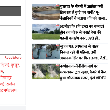
गुजरात के मोरबी में आखिर क्यों
हिल रहा है कुएं का पानी? भू-
वैज्ञानिकों ने बताया चौंकाने वाला
सच
अल्मोड़ा के रवि टम्टा का कमाल!
ड्रोन तकनीक से बनाई देश की
पहली फ्लाइंग कार, उड़ते ही
वायरल हुआ वीडियो
सुजानगढ़: अस्पताल से बाहर
निकल रही थी महिला, तभी
अचानक सिर पर गिरा छज्जा, देखें
VIDEO
क्षिण)
,
कुन्नूर
,
कर्णप्रयाग–नैनीसैंण मार्ग पर
यम
,
भरभराकर टूटा पहाड़, कैमरे में कैद
ओमालुर
,
हुआ खौफनाक मंजर, देंखें VIDEO
िण)
,
सलेम
उदगमंडलम
,