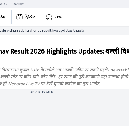
roTak
Tak.live
ढ़िए
देखिए
राज्य
thalli tamil nadu vidhan sabha chunav result live updates tnaelb
av Result 2026 Highlights Updates: थल्ली वि
विधानसभा चुनाव 2026 के नतीजे अब आपकी स्क्रीन पर सबसे पहले। newstak.in प
ली सीट पर कौन आगे, कौन पीछे - हर राउंड की पूरी जानकारी यहां उपलब्ध होगी। जुड
थ ही, Newstak Live TV पर देखें चुनावी कवरेज का पूरा अपडेट.
ADVERTISEMENT