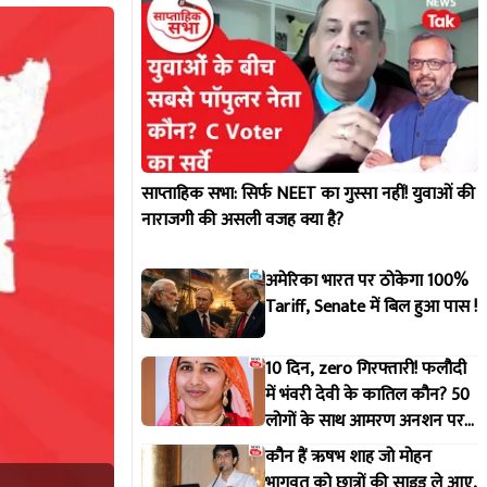
साप्ताहिक सभा: सिर्फ NEET का गुस्सा नहीं! युवाओं की
नाराजगी की असली वजह क्या है?
अमेरिका भारत पर ठोकेगा 100%
Tariff, Senate में बिल हुआ पास !
10 दिन, zero गिरफ्तारी! फलौदी
में भंवरी देवी के कातिल कौन? 50
लोगों के साथ आमरण अनशन पर
बैठे पूर्व विधायक
कौन हैं ऋषभ शाह जो मोहन
भागवत को छात्रों की साइड ले आए,