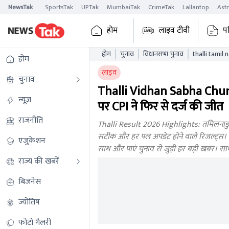
NewsTak
SportsTak
UPTak
MumbaiTak
CrimeTak
Lallantop
Ast
होम
लाइव टीवी
प
होम
चुनाव
विधानसभा चुनाव
होम
लाइव
चुनाव
Thalli Vidhan Sabha Chun
न्यूज़
पर CPI ने फिर से दर्ज की जीत
राजनीति
Thalli Result 2026 Highlights: तमिलनाडु 
सटीक और हर पल अपडेट होने वाले रिजल्ट्स। थल्
एजुकेशन
साथ और पाएं चुनाव से जुड़ी हर बड़ी खबर। सा
राज्य की खबरें
बिजनेस
ज्योतिष
फोटो गैलरी