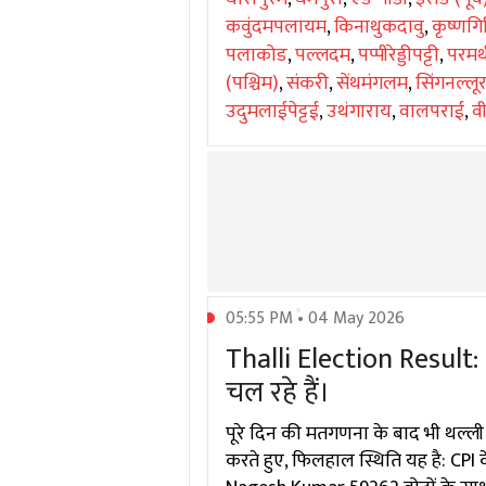
कवुंदमपलायम
,
किनाथुकदावु
,
कृष्णगि
पलाकोड
,
पल्लदम
,
पप्पीरेड्डीपट्टी
,
परमथ
(पश्चिम)
,
संकरी
,
सेंथमंगलम
,
सिंगनल्लू
उदुमलाईपेट्टई
,
उथंगाराय
,
वालपराई
,
वी
05:55 PM • 04 May 2026
Thalli Election Result
चल रहे हैं।
पूरे दिन की मतगणना के बाद भी थल्ली
करते हुए, फिलहाल स्थिति यह है: CPI