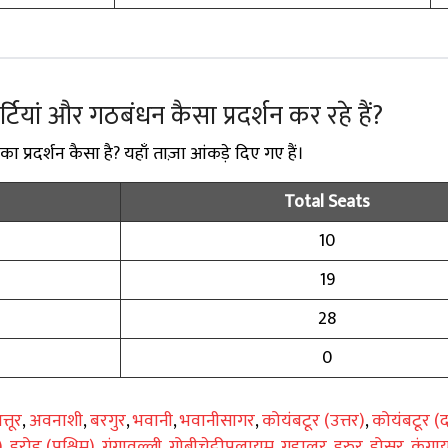
पार्टियां और गठबंधन कैसा प्रदर्शन कर रहे हैं?
 का प्रदर्शन कैसा है? यहाँ ताज़ा आंकड़े दिए गए हैं।
Total Seats
10
19
28
0
त्तूर
,
अवनाशी
,
बरगुर
,
भवानी
,
भवानीसागर
,
कोयंबटूर (उत्तर)
,
कोयंबटूर (द
)
,
इरोड (पश्चिम)
,
गंगावल्ली
,
गोबीचेट्टीपलायम
,
गुडालुर
,
हरुर
,
होसुर
,
कंगा