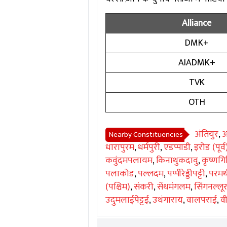
Alliance
DMK+
AIADMK+
TVK
OTH
अंतियुर
,
अ
Nearby Constituencies
धारापुरम
,
धर्मपुरी
,
एडप्पाडी
,
इरोड (पूर्व
कवुंदमपलायम
,
किनाथुकदावु
,
कृष्णगि
पलाकोड
,
पल्लदम
,
पप्पीरेड्डीपट्टी
,
परमथ
(पश्चिम)
,
संकरी
,
सेंथमंगलम
,
सिंगनल्लू
उदुमलाईपेट्टई
,
उथंगाराय
,
वालपराई
,
वी