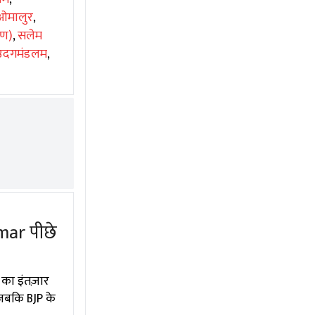
ओमालुर
,
िण)
,
सलेम
उदगमंडलम
,
mar पीछे
का इंतज़ार
 जबकि BJP के