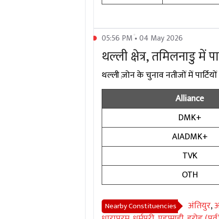
05:56 PM • 04 May 2026
थल्ली क्षेत्र, तमिलनाडु में 
थल्ली ज़ोन के चुनाव नतीजों में पार्टियों
Alliance
DMK+
AIADMK+
TVK
OTH
अंतियुर
,
अ
Nearby Constituencies
धारापुरम
,
धर्मपुरी
,
एडप्पाडी
,
इरोड (पूर्व