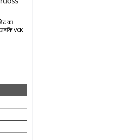
erdoss
डेट का
ं, जबकि VCK