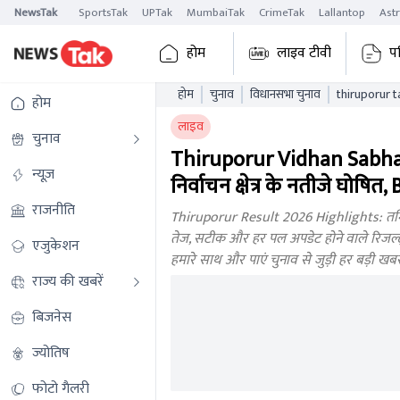
NewsTak
SportsTak
UPTak
MumbaiTak
CrimeTak
Lallantop
Ast
होम
लाइव टीवी
प
होम
चुनाव
विधानसभा चुनाव
होम
लाइव
चुनाव
Thiruporur Vidhan Sabha 
न्यूज़
निर्वाचन क्षेत्र के नतीजे घोषि
राजनीति
Thiruporur Result 2026 Highlights: तमिल
तेज, सटीक और हर पल अपडेट होने वाले रिजल्ट्स
एजुकेशन
हमारे साथ और पाएं चुनाव से जुड़ी हर बड़ी ख
राज्य की खबरें
बिजनेस
ज्योतिष
फोटो गैलरी