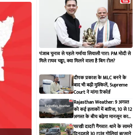
पंजाब चुनाव से पहले गर्माया सियासी पारा: PM मोदी से
मिले राघव चड्ढा, क्या मिलने वाला है बिग रोल?
दीपक प्रकाश के MLC बनने के
बाद भी बढ़ी मुश्किलें, Supreme
Court ने मांगा रिकॉर्ड
Rajasthan Weather: 9 अगस्त
को कई इलाकों में बारिश, 10 से 12
अगस्त के बीच बढ़ेगा मानसून का
असर
चरखी दादरी गैंगवार: थाने के सामने
दिनदहाड़े 30 राउंड गोलियां बरसाने