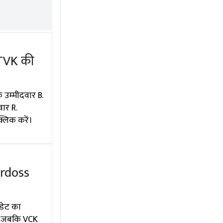
 TVK की
 उम्मीदवार B.
वार R.
्लिक करें।
erdoss
डेट का
ैं, जबकि VCK