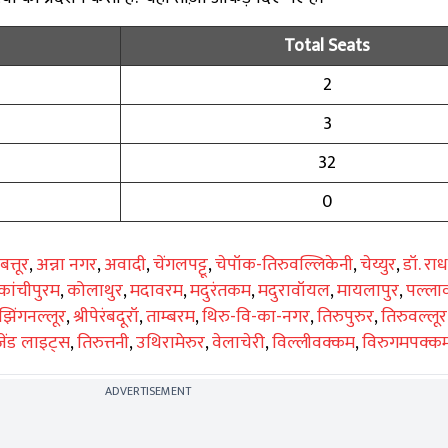
Total Seats
2
3
32
0
बत्तूर
,
अन्ना नगर
,
अवादी
,
चेंगलपट्टू
,
चेपॉक-तिरुवल्लिकेनी
,
चेय्युर
,
डॉ. रा
कांचीपुरम
,
कोलाथुर
,
मदावरम
,
मदुरंतकम
,
मदुरावॉयल
,
मायलापुर
,
पल्ला
झिंगनल्लूर
,
श्रीपेरंबदूरॉ
,
ताम्बरम
,
थिरु-वि-का-नगर
,
तिरुपुरुर
,
तिरुवल्लूर
ेंड लाइट्स
,
तिरुत्तनी
,
उथिरामेरुर
,
वेलाचेरी
,
विल्लीवक्कम
,
विरुगमपक्क
ADVERTISEMENT