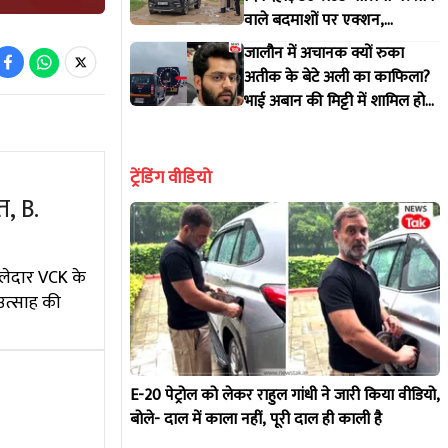
वाले बदमाशों पर एक्शन,
एनकाउंटर में पकड़ाया कातिया
जालौन में अचानक क्यों रुका
अतीक के बेटे अली का काफिला?
भाई अबान की मिट्टी में शामिल होने
झांसी से निकला था प्रयागराज
ट्रेंडिंग वीडियो
त, B.
बलेदार VCK के
 उत्साह की
E-20 पेट्रोल को लेकर राहुल गांधी ने जारी किया वीडियो,
बोले- दाल में काला नहीं, पूरी दाल ही काली है