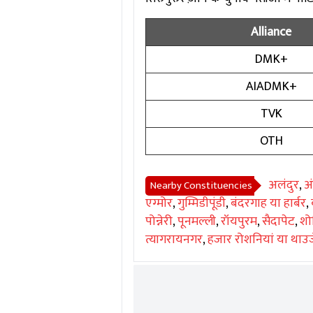
Alliance
DMK+
AIADMK+
TVK
OTH
अलंदुर
,
अं
Nearby Constituencies
एग्मोर
,
गुम्मिडीपूंडी
,
बंदरगाह या हार्बर
,
पोन्नेरी
,
पूनमल्ली
,
रॉयपुरम
,
सैदापेट
,
शो
त्यागरायनगर
,
हजार रोशनियां या थाउज