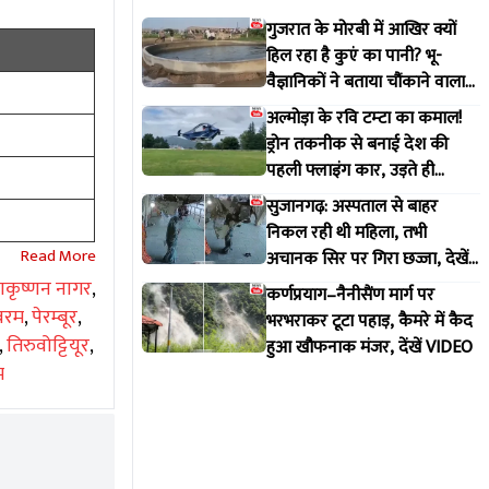
गुजरात के मोरबी में आखिर क्यों
हिल रहा है कुएं का पानी? भू-
वैज्ञानिकों ने बताया चौंकाने वाला
सच
अल्मोड़ा के रवि टम्टा का कमाल!
ड्रोन तकनीक से बनाई देश की
पहली फ्लाइंग कार, उड़ते ही
वायरल हुआ वीडियो
सुजानगढ़: अस्पताल से बाहर
निकल रही थी महिला, तभी
अचानक सिर पर गिरा छज्जा, देखें
VIDEO
धाकृष्णन नागर
,
कर्णप्रयाग–नैनीसैंण मार्ग पर
वरम
,
पेरम्बूर
,
भरभराकर टूटा पहाड़, कैमरे में कैद
,
तिरुवोट्टियूर
,
हुआ खौफनाक मंजर, देंखें VIDEO
म