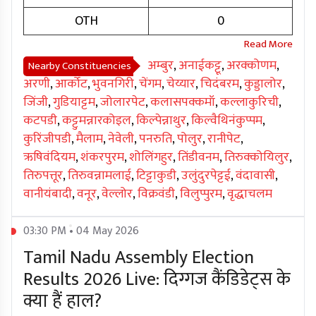
OTH
0
अम्बुर
,
अनाईकट्टू
,
अरक्कोणम
,
Nearby Constituencies
अरणी
,
आर्कोट
,
भुवनगिरी
,
चेंगम
,
चेय्यार
,
चिदंबरम
,
कुड्डालोर
,
जिंजी
,
गुडियाट्टम
,
जोलारपेट
,
कलासपक्कमॉ
,
कल्लाकुरिची
,
कटपडी
,
कट्टुमन्नारकोइल
,
किल्पेन्नाथुर
,
किल्वैथिनंकुप्पम
,
कुरिंजीपडी
,
मैलाम
,
नेवेली
,
पनरुति
,
पोलुर
,
रानीपेट
,
ऋषिवंदियम
,
शंकरपुरम
,
शोलिंगहुर
,
तिंडीवनम
,
तिरुक्कोयिलुर
,
तिरुपत्तूर
,
तिरुवन्नामलाई
,
टिट्टाकुडी
,
उलुंदुरपेट्टई
,
वंदावासी
,
वानीयंबादी
,
वनूर
,
वेल्लोर
,
विक्रवंडी
,
विलुप्पुरम
,
वृद्धाचलम
03:30 PM • 04 May 2026
Tamil Nadu Assembly Election
Results 2026 Live: दिग्गज कैंडिडेट्स के
क्या हैं हाल?