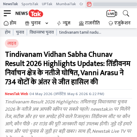
NewsTak
SportsTak
UPTak
MumbaiTak
CrimeTak
Lallantop
AstroTak
होम
चुनाव
न्यूज़
राजनीति
एजुकेशन
होम
चुनाव
विधानसभा चुनाव
tindivanam tamil nadu
vidhan sabha chunav result
लाइव
live updates tnaelb
Tindivanam Vidhan Sabha Chunav
Result 2026 Highlights Updates: तिंडीवनम
निर्वाचन क्षेत्र के नतीजे घोषित, Vanni Arasu ने
734 वोटों के अंतर से जीत हासिल की
NewsTak Web
04 May 2026
(अपडेटेड:
May 6 2026 6:22 PM
)
Tindivanam Result 2026 Highlights: तमिलनाडु विधानसभा चुनाव
2026 के नतीजे अब आपकी स्क्रीन पर सबसे पहले। newstak.in पर मिलेंगे
तेज, सटीक और हर पल अपडेट होने वाले रिजल्ट्स। तिंडीवनम सीट पर कौन
आगे, कौन पीछे - हर राउंड की पूरी जानकारी यहां उपलब्ध होगी। जुड़े रहें हमारे
साथ और पाएं चुनाव से जुड़ी हर बड़ी खबर। साथ ही, Newstak Live TV पर