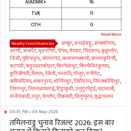
AIADMK+
16
TVK
11
OTH
0
अम्बुर
,
अनाईकट्टू
,
अरक्कोणम
,
Nearby Constituencies
अरणी
,
आर्कोट
,
भुवनगिरी
,
चेंगम
,
चेय्यार
,
चिदंबरम
,
कुड्डालोर
,
जिंजी
,
गुडियाट्टम
,
जोलारपेट
,
कलासपक्कमॉ
,
कल्लाकुरिची
,
कटपडी
,
कट्टुमन्नारकोइल
,
किल्पेन्नाथुर
,
किल्वैथिनंकुप्पम
,
कुरिंजीपडी
,
मैलाम
,
नेवेली
,
पनरुति
,
पोलुर
,
रानीपेट
,
ऋषिवंदियम
,
शंकरपुरम
,
शोलिंगहुर
,
तिंडीवनम
,
तिरुक्कोयिलुर
,
तिरुपत्तूर
,
तिरुवन्नामलाई
,
टिट्टाकुडी
,
उलुंदुरपेट्टई
,
वंदावासी
,
वानीयंबादी
,
वनूर
,
वेल्लोर
,
विक्रवंडी
,
विलुप्पुरम
,
वृद्धाचलम
04:35 PM • 04 May 2026
तमिलनाडु चुनाव रिजल्ट 2026: इस बार