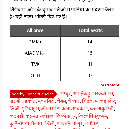
तिंडीवनम ज़ोन के चुनाव नतीजों में पार्टियों का प्रदर्शन कैसा
है? यहाँ ताज़ा आंकड़े दिए गए हैं।
Alliance
Total Seats
DMK+
14
AIADMK+
16
TVK
11
OTH
0
अम्बुर
,
अनाईकट्टू
,
अरक्कोणम
,
Nearby Constituencies
अरणी
,
आर्कोट
,
भुवनगिरी
,
चेंगम
,
चेय्यार
,
चिदंबरम
,
कुड्डालोर
,
जिंजी
,
गुडियाट्टम
,
जोलारपेट
,
कलासपक्कमॉ
,
कल्लाकुरिची
,
कटपडी
,
कट्टुमन्नारकोइल
,
किल्पेन्नाथुर
,
किल्वैथिनंकुप्पम
,
कुरिंजीपडी
,
मैलाम
,
नेवेली
,
पनरुति
,
पोलुर
,
रानीपेट
,