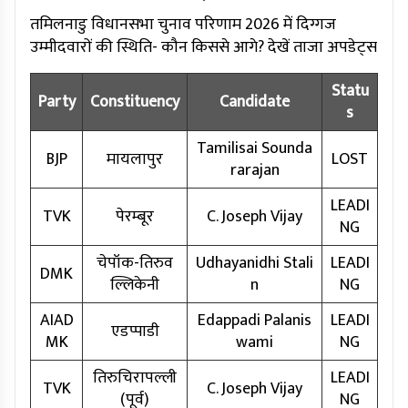
तमिलनाडु विधानसभा चुनाव परिणाम 2026 में दिग्गज
उम्मीदवारों की स्थिति- कौन किससे आगे? देखें ताजा अपडेट्स
Statu
Party
Constituency
Candidate
s
Tamilisai Sounda
BJP
मायलापुर
LOST
rarajan
LEADI
TVK
पेरम्बूर
C. Joseph Vijay
NG
चेपॉक-तिरुव
Udhayanidhi Stali
LEADI
DMK
ल्लिकेनी
n
NG
AIAD
Edappadi Palanis
LEADI
एडप्पाडी
MK
wami
NG
तिरुचिरापल्ली
LEADI
TVK
C. Joseph Vijay
(पूर्व)
NG