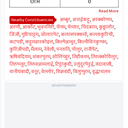
OTH
0
अम्बुर
,
अनाईकट्टू
,
अरक्कोणम
,
Nearby Constituencies
अरणी
,
आर्कोट
,
भुवनगिरी
,
चेंगम
,
चेय्यार
,
चिदंबरम
,
कुड्डालोर
,
जिंजी
,
गुडियाट्टम
,
जोलारपेट
,
कलासपक्कमॉ
,
कल्लाकुरिची
,
कटपडी
,
कट्टुमन्नारकोइल
,
किल्पेन्नाथुर
,
किल्वैथिनंकुप्पम
,
कुरिंजीपडी
,
मैलाम
,
नेवेली
,
पनरुति
,
पोलुर
,
रानीपेट
,
ऋषिवंदियम
,
शंकरपुरम
,
शोलिंगहुर
,
तिंडीवनम
,
तिरुक्कोयिलुर
,
तिरुपत्तूर
,
तिरुवन्नामलाई
,
टिट्टाकुडी
,
उलुंदुरपेट्टई
,
वंदावासी
,
वानीयंबादी
,
वनूर
,
वेल्लोर
,
विक्रवंडी
,
विलुप्पुरम
,
वृद्धाचलम
ADVERTISEMENT