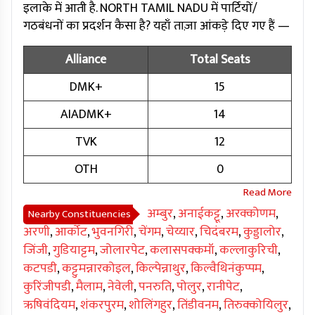
इलाके में आती है. NORTH TAMIL NADU में पार्टियों/
गठबंधनों का प्रदर्शन कैसा है? यहाँ ताज़ा आंकड़े दिए गए हैं —
Alliance
Total Seats
DMK+
15
AIADMK+
14
TVK
12
OTH
0
अम्बुर
,
अनाईकट्टू
,
अरक्कोणम
,
Nearby Constituencies
अरणी
,
आर्कोट
,
भुवनगिरी
,
चेंगम
,
चेय्यार
,
चिदंबरम
,
कुड्डालोर
,
जिंजी
,
गुडियाट्टम
,
जोलारपेट
,
कलासपक्कमॉ
,
कल्लाकुरिची
,
कटपडी
,
कट्टुमन्नारकोइल
,
किल्पेन्नाथुर
,
किल्वैथिनंकुप्पम
,
कुरिंजीपडी
,
मैलाम
,
नेवेली
,
पनरुति
,
पोलुर
,
रानीपेट
,
ऋषिवंदियम
,
शंकरपुरम
,
शोलिंगहुर
,
तिंडीवनम
,
तिरुक्कोयिलुर
,