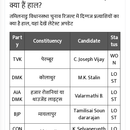
क्या हैं हाल?
तमिलनाडु विधानसभा चुनाव रिजल्ट में दिग्गज प्रत्याशियों का
क्या है हाल, यहां देखें लेटेस्ट अपडेट
Part
Sta
Constituency
Candidate
y
tus
WO
TVK
पेरम्बूर
C. Joseph Vijay
N
LO
DMK
कोलाथुर
M.K. Stalin
ST
AIA
हजार रोशनियां या
LO
Valarmathi B.
DMK
थाउजेंड लाइट्स
ST
Tamilisai Soun
LO
BJP
मायलापुर
dararajan
ST
CON
K. Selvaperunth
LO