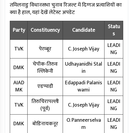
तमिलनाडु विधानसभा चुनाव रिजल्ट में दिग्गज प्रत्याशियों का
क्या है हाल, यहां देखें लेटेस्ट अपडेट
Statu
Party
Constituency
Candidate
s
LEADI
TVK
पेरम्बूर
C. Joseph Vijay
NG
चेपॉक-तिरुव
Udhayanidhi Stal
LEADI
DMK
ल्लिकेनी
in
NG
AIAD
Edappadi Palanis
LEADI
एडप्पाडी
MK
wami
NG
तिरुचिरापल्ली
LEADI
TVK
C. Joseph Vijay
(पूर्व)
NG
O. Panneerselva
LEADI
DMK
बोडिनायकनूर
m
NG