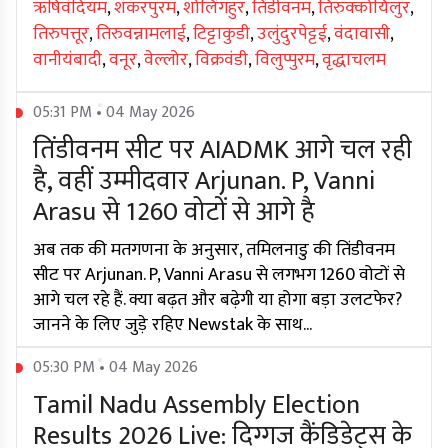
ऋषिवंदियम
,
शंकरपुरम
,
शोलिंगहुर
,
तिंडीवनम
,
तिरुक्कोयिलुर
,
तिरुपत्तूर
,
तिरुवन्नामलाई
,
टिट्टाकुडी
,
उलुंदुरपेट्टई
,
वंदावासी
,
वानीयंबादी
,
वनूर
,
वेल्लोर
,
विक्रवंडी
,
विलुप्पुरम
,
वृद्धाचलम
05:31 PM • 04 May 2026
तिंडीवनम सीट पर AIADMK आगे चल रही
है, वहीं उम्मीदवार Arjunan. P, Vanni
Arasu से 1260 वोटों से आगे है
अब तक की मतगणना के अनुसार, तमिलनाडु की तिंडीवनम
सीट पर Arjunan. P, Vanni Arasu से लगभग 1260 वोटों से
आगे चल रहे हैं. क्या बढ़त और बढ़ेगी या होगा बड़ा उलटफेर?
जानने के लिए जुड़े रहिए Newstak के साथ...
05:30 PM • 04 May 2026
Tamil Nadu Assembly Election
Results 2026 Live: दिग्गज कैंडिडेट्स के