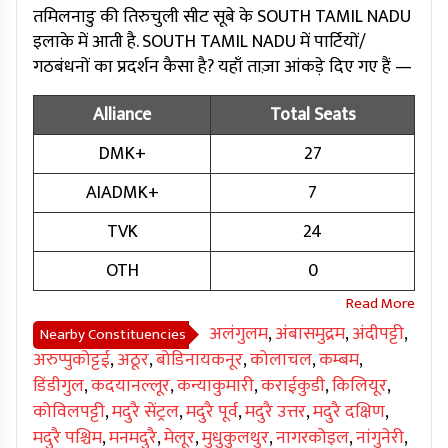
तमिलनाडु की तिरुचुली सीट सूबे के SOUTH TAMIL NADU
इलाके में आती है. SOUTH TAMIL NADU में पार्टियों/
गठबंधनों का प्रदर्शन कैसा है? यहाँ ताज़ा आंकड़े दिए गए हैं —
Alliance
Total Seats
DMK+
27
AIADMK+
7
TVK
24
OTH
0
अलंगुलम
,
अंबासमुद्रम
,
अंदीपट्टी
,
Nearby Constituencies
अरुप्पुकोट्टई
,
अठूर
,
बोडिनायकनूर
,
कोलाचल
,
कम्बम
,
डिंडीगुल
,
कदयानल्लूर
,
कन्याकुमारी
,
कराईकुडी
,
किलियूर
,
कोविलपट्टी
,
मदुरै सेंट्रल
,
मदुरै पूर्व
,
मदुरै उत्तर
,
मदुरै दक्षिण
,
मदुरै पश्चिम
,
मनमदुरै
,
मेलूर
,
मुधुकुलथुर
,
नागरकोइल
,
नांगुनेरी
,