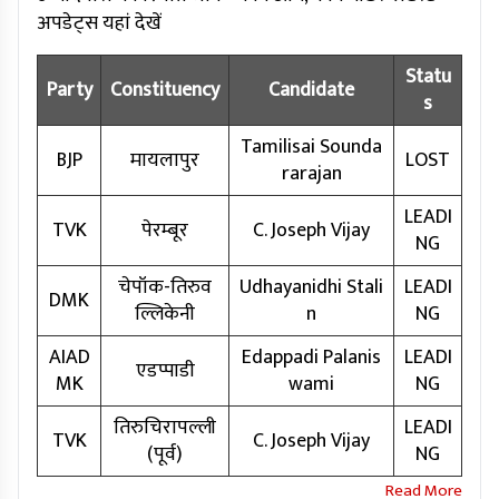
अपडेट्स यहां देखें
Statu
Party
Constituency
Candidate
s
Tamilisai Sounda
BJP
मायलापुर
LOST
rarajan
LEADI
TVK
पेरम्बूर
C. Joseph Vijay
NG
चेपॉक-तिरुव
Udhayanidhi Stali
LEADI
DMK
ल्लिकेनी
n
NG
AIAD
Edappadi Palanis
LEADI
एडप्पाडी
MK
wami
NG
तिरुचिरापल्ली
LEADI
TVK
C. Joseph Vijay
(पूर्व)
NG