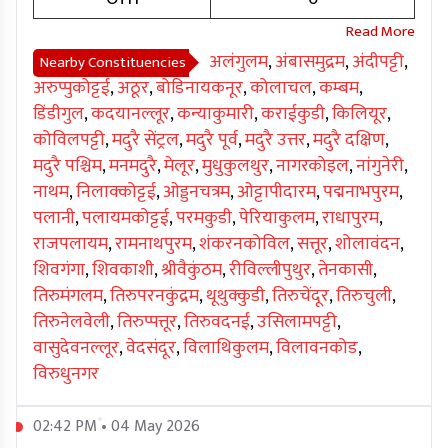
अलंगुलम
,
अंबासमुद्रम
,
अंदीपट्टी
,
Nearby Constituencies
अरुप्पुकोट्टई
,
अठूर
,
बोडिनायकनूर
,
कोलाचल
,
कम्बम
,
डिंडीगुल
,
कदयानल्लूर
,
कन्याकुमारी
,
कराईकुडी
,
किलियूर
,
कोविलपट्टी
,
मदुरै सेंट्रल
,
मदुरै पूर्व
,
मदुरै उत्तर
,
मदुरै दक्षिण
,
मदुरै पश्चिम
,
मनमदुरै
,
मेलूर
,
मुधुकुलथुर
,
नागरकोइल
,
नांगुनेरी
,
नाथम
,
निलाक्कोट्टई
,
ओड्डनचत्रम
,
ओट्टापीदारम
,
पद्मनाभपुरम
,
पलानी
,
पलायमकोट्टई
,
परमकुडी
,
पेरियाकुलम
,
राधापुरम
,
राजपलायम
,
रामनाथपुरम
,
शंकरनकोविल
,
सत्तूर
,
शोलावंदन
,
शिवगंगा
,
शिवकाशी
,
श्रीवैकुंठम
,
रीविल्लीपुथुर
,
तेनकासी
,
तिरुमंगलम
,
तिरुपरनकुंद्रम
,
थूथुक्कुडी
,
तिरुचेंदूर
,
तिरुचुली
,
तिरुनेलवेली
,
तिरुप्पत्तूर
,
तिरुवदनई
,
उसिलामपट्टी
,
वासुदेवनल्लूर
,
वेदसंदूर
,
विलाथिकुलम
,
विलावनकोड
,
विरुधुनगर
02:42 PM • 04 May 2026