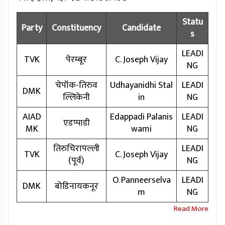
Statu
Party
Constituency
Candidate
s
LEADI
TVK
पेरम्बूर
C. Joseph Vijay
NG
चेपॉक-तिरुव
Udhayanidhi Stal
LEADI
DMK
ल्लिकेनी
in
NG
AIAD
Edappadi Palanis
LEADI
एडप्पाडी
MK
wami
NG
तिरुचिरापल्ली
LEADI
TVK
C. Joseph Vijay
(पूर्व)
NG
O. Panneerselva
LEADI
DMK
बोडिनायकनूर
m
NG