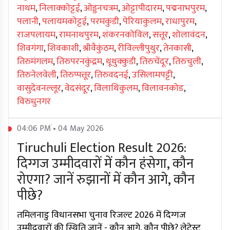
नाथम
,
निलाक्कोट्टई
,
ओड्डनचत्रम
,
ओट्टापीदारम
,
पद्मनाभपुरम
,
पलानी
,
पलायमकोट्टई
,
परमकुडी
,
पेरियाकुलम
,
राधापुरम
,
राजपलायम
,
रामनाथपुरम
,
शंकरनकोविल
,
सत्तूर
,
शोलावंदन
,
शिवगंगा
,
शिवकाशी
,
श्रीवैकुंठम
,
रीविल्लीपुथुर
,
तेनकासी
,
तिरुमंगलम
,
तिरुपरनकुंद्रम
,
थूथुक्कुडी
,
तिरुचेंदूर
,
तिरुचुली
,
तिरुनेलवेली
,
तिरुप्पत्तूर
,
तिरुवदनई
,
उसिलामपट्टी
,
वासुदेवनल्लूर
,
वेदसंदूर
,
विलाथिकुलम
,
विलावनकोड
,
विरुधुनगर
04:06 PM • 04 May 2026
Tiruchuli Election Result 2026:
दिग्गज उम्मीदवारों में कौन हंसेगा, कौन
रोएगा? जानें रुझानों में कौन आगे, कौन
पीछे?
तमिलनाडु विधानसभा चुनाव रिजल्ट 2026 में दिग्गज
उम्मीदवारों की स्थिति जानें - कौन आगे, कौन पीछे? लेटेस्ट