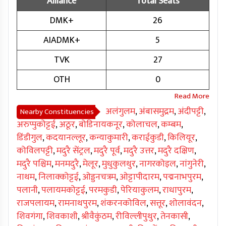
Alliance
Total Seats
DMK+
26
AIADMK+
5
TVK
27
OTH
0
अलंगुलम
,
अंबासमुद्रम
,
अंदीपट्टी
,
Nearby Constituencies
अरुप्पुकोट्टई
,
अठूर
,
बोडिनायकनूर
,
कोलाचल
,
कम्बम
,
डिंडीगुल
,
कदयानल्लूर
,
कन्याकुमारी
,
कराईकुडी
,
किलियूर
,
कोविलपट्टी
,
मदुरै सेंट्रल
,
मदुरै पूर्व
,
मदुरै उत्तर
,
मदुरै दक्षिण
,
मदुरै पश्चिम
,
मनमदुरै
,
मेलूर
,
मुधुकुलथुर
,
नागरकोइल
,
नांगुनेरी
,
नाथम
,
निलाक्कोट्टई
,
ओड्डनचत्रम
,
ओट्टापीदारम
,
पद्मनाभपुरम
,
पलानी
,
पलायमकोट्टई
,
परमकुडी
,
पेरियाकुलम
,
राधापुरम
,
राजपलायम
,
रामनाथपुरम
,
शंकरनकोविल
,
सत्तूर
,
शोलावंदन
,
शिवगंगा
,
शिवकाशी
,
श्रीवैकुंठम
,
रीविल्लीपुथुर
,
तेनकासी
,