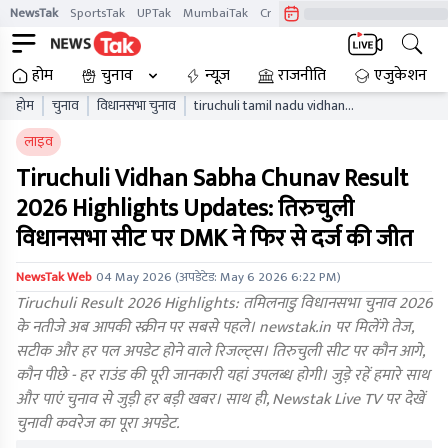
NewsTak
SportsTak
UPTak
MumbaiTak
CrimeTak
Lallantop
AstroTak
होम
चुनाव
न्यूज़
राजनीति
एजुकेशन
होम
चुनाव
विधानसभा चुनाव
tiruchuli tamil nadu vidhan
sabha chunav result live
लाइव
updates tnaelb
Tiruchuli Vidhan Sabha Chunav Result
2026 Highlights Updates: तिरुचुली
विधानसभा सीट पर DMK ने फिर से दर्ज की जीत
NewsTak Web
04 May 2026
(अपडेटेड:
May 6 2026 6:22 PM
)
Tiruchuli Result 2026 Highlights: तमिलनाडु विधानसभा चुनाव 2026
के नतीजे अब आपकी स्क्रीन पर सबसे पहले। newstak.in पर मिलेंगे तेज,
सटीक और हर पल अपडेट होने वाले रिजल्ट्स। तिरुचुली सीट पर कौन आगे,
कौन पीछे - हर राउंड की पूरी जानकारी यहां उपलब्ध होगी। जुड़े रहें हमारे साथ
और पाएं चुनाव से जुड़ी हर बड़ी खबर। साथ ही, Newstak Live TV पर देखें
चुनावी कवरेज का पूरा अपडेट.