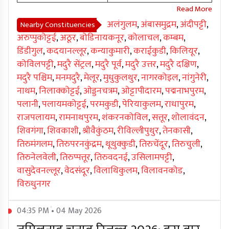
अलंगुलम
,
अंबासमुद्रम
,
अंदीपट्टी
,
Nearby Constituencies
अरुप्पुकोट्टई
,
अठूर
,
बोडिनायकनूर
,
कोलाचल
,
कम्बम
,
डिंडीगुल
,
कदयानल्लूर
,
कन्याकुमारी
,
कराईकुडी
,
किलियूर
,
कोविलपट्टी
,
मदुरै सेंट्रल
,
मदुरै पूर्व
,
मदुरै उत्तर
,
मदुरै दक्षिण
,
मदुरै पश्चिम
,
मनमदुरै
,
मेलूर
,
मुधुकुलथुर
,
नागरकोइल
,
नांगुनेरी
,
नाथम
,
निलाक्कोट्टई
,
ओड्डनचत्रम
,
ओट्टापीदारम
,
पद्मनाभपुरम
,
पलानी
,
पलायमकोट्टई
,
परमकुडी
,
पेरियाकुलम
,
राधापुरम
,
राजपलायम
,
रामनाथपुरम
,
शंकरनकोविल
,
सत्तूर
,
शोलावंदन
,
शिवगंगा
,
शिवकाशी
,
श्रीवैकुंठम
,
रीविल्लीपुथुर
,
तेनकासी
,
तिरुमंगलम
,
तिरुपरनकुंद्रम
,
थूथुक्कुडी
,
तिरुचेंदूर
,
तिरुचुली
,
तिरुनेलवेली
,
तिरुप्पत्तूर
,
तिरुवदनई
,
उसिलामपट्टी
,
वासुदेवनल्लूर
,
वेदसंदूर
,
विलाथिकुलम
,
विलावनकोड
,
विरुधुनगर
04:35 PM • 04 May 2026