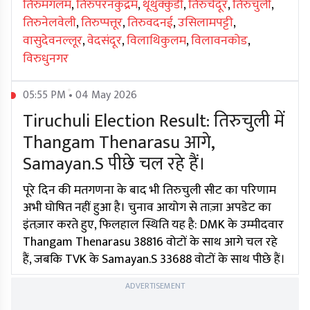
तिरुमंगलम
,
तिरुपरनकुंद्रम
,
थूथुक्कुडी
,
तिरुचेंदूर
,
तिरुचुली
,
तिरुनेलवेली
,
तिरुप्पत्तूर
,
तिरुवदनई
,
उसिलामपट्टी
,
वासुदेवनल्लूर
,
वेदसंदूर
,
विलाथिकुलम
,
विलावनकोड
,
विरुधुनगर
05:55 PM • 04 May 2026
Tiruchuli Election Result: तिरुचुली में
Thangam Thenarasu आगे,
Samayan.S पीछे चल रहे हैं।
पूरे दिन की मतगणना के बाद भी तिरुचुली सीट का परिणाम
अभी घोषित नहीं हुआ है। चुनाव आयोग से ताज़ा अपडेट का
इंतज़ार करते हुए, फिलहाल स्थिति यह है: DMK के उम्मीदवार
Thangam Thenarasu 38816 वोटों के साथ आगे चल रहे
हैं, जबकि TVK के Samayan.S 33688 वोटों के साथ पीछे हैं।
ADVERTISEMENT