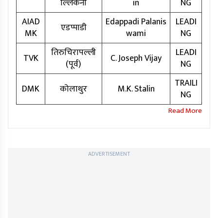
ल्लिकेनी
in
NG
AIAD
Edappadi Palanis
LEADI
एडप्पाडी
MK
wami
NG
तिरुचिरापल्ली
LEADI
TVK
C. Joseph Vijay
(पूर्व)
NG
TRAILI
DMK
कोलाथुर
M.K. Stalin
NG
ADVERTISEMENT