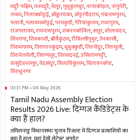
मदुरै पश्चिम
,
मनमदुरै
,
मेलूर
,
मुधुकुलथुर
,
नागरकोइल
,
नांगुनेरी
,
नाथम
,
निलाक्कोट्टई
,
ओड्डनचत्रम
,
ओट्टापीदारम
,
पद्मनाभपुरम
,
पलानी
,
पलायमकोट्टई
,
परमकुडी
,
पेरियाकुलम
,
राधापुरम
,
राजपलायम
,
रामनाथपुरम
,
शंकरनकोविल
,
सत्तूर
,
शोलावंदन
,
शिवगंगा
,
शिवकाशी
,
श्रीवैकुंठम
,
रीविल्लीपुथुर
,
तेनकासी
,
तिरुमंगलम
,
तिरुपरनकुंद्रम
,
थूथुक्कुडी
,
तिरुचेंदूर
,
तिरुचुली
,
तिरुनेलवेली
,
तिरुप्पत्तूर
,
तिरुवदनई
,
उसिलामपट्टी
,
वासुदेवनल्लूर
,
वेदसंदूर
,
विलाथिकुलम
,
विलावनकोड
,
विरुधुनगर
03:31 PM • 04 May 2026
Tamil Nadu Assembly Election
Results 2026 Live: दिग्गज कैंडिडेट्स के
क्या हैं हाल?
तमिलनाडु विधानसभा चुनाव रिजल्ट में दिग्गज प्रत्याशियों का
क्या है हाल, यहां देखें लेटेस्ट अपडेट