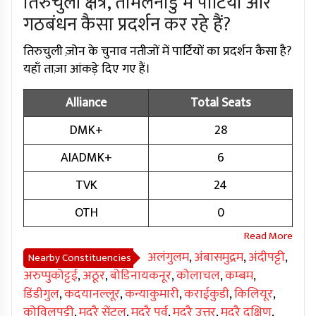
तिरुचुली क्षेत्र, तमिलनाडु में पार्टियां और
गठबंधन कैसा प्रदर्शन कर रहे हैं?
तिरुचुली ज़ोन के चुनाव नतीजों में पार्टियों का प्रदर्शन कैसा है?
यहाँ ताज़ा आंकड़े दिए गए हैं।
Alliance
Total Seats
DMK+
28
AIADMK+
6
TVK
24
OTH
0
अलंगुलम
,
अंबासमुद्रम
,
अंदीपट्टी
,
Nearby Constituencies
अरुप्पुकोट्टई
,
अठूर
,
बोडिनायकनूर
,
कोलाचल
,
कम्बम
,
डिंडीगुल
,
कदयानल्लूर
,
कन्याकुमारी
,
कराईकुडी
,
किलियूर
,
कोविलपट्टी
,
मदुरै सेंट्रल
,
मदुरै पूर्व
,
मदुरै उत्तर
,
मदुरै दक्षिण
,