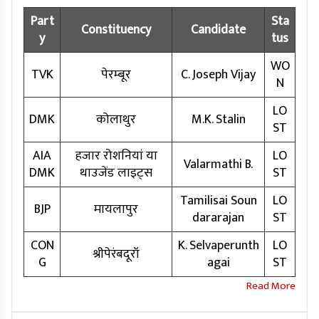
Part
Sta
Constituency
Candidate
y
tus
WO
TVK
पेरम्बूर
C. Joseph Vijay
N
LO
DMK
कोलाथुर
M.K. Stalin
ST
AIA
हजार रोशनियां या
LO
Valarmathi B.
DMK
थाउजेंड लाइट्स
ST
Tamilisai Soun
LO
BJP
मायलापुर
dararajan
ST
CON
K. Selvaperunth
LO
श्रीपेरंबदूरॉ
G
agai
ST