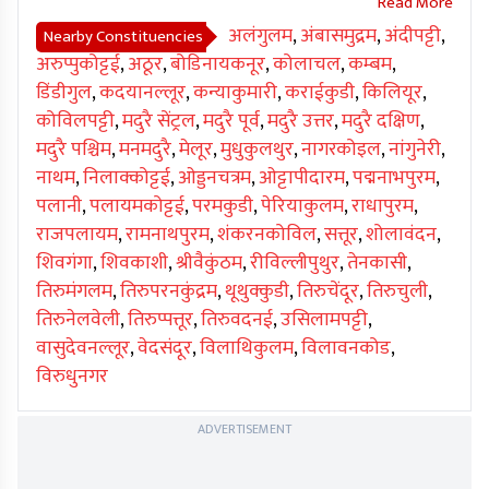
अलंगुलम
,
अंबासमुद्रम
,
अंदीपट्टी
,
Nearby Constituencies
अरुप्पुकोट्टई
,
अठूर
,
बोडिनायकनूर
,
कोलाचल
,
कम्बम
,
डिंडीगुल
,
कदयानल्लूर
,
कन्याकुमारी
,
कराईकुडी
,
किलियूर
,
कोविलपट्टी
,
मदुरै सेंट्रल
,
मदुरै पूर्व
,
मदुरै उत्तर
,
मदुरै दक्षिण
,
मदुरै पश्चिम
,
मनमदुरै
,
मेलूर
,
मुधुकुलथुर
,
नागरकोइल
,
नांगुनेरी
,
नाथम
,
निलाक्कोट्टई
,
ओड्डनचत्रम
,
ओट्टापीदारम
,
पद्मनाभपुरम
,
पलानी
,
पलायमकोट्टई
,
परमकुडी
,
पेरियाकुलम
,
राधापुरम
,
राजपलायम
,
रामनाथपुरम
,
शंकरनकोविल
,
सत्तूर
,
शोलावंदन
,
शिवगंगा
,
शिवकाशी
,
श्रीवैकुंठम
,
रीविल्लीपुथुर
,
तेनकासी
,
तिरुमंगलम
,
तिरुपरनकुंद्रम
,
थूथुक्कुडी
,
तिरुचेंदूर
,
तिरुचुली
,
तिरुनेलवेली
,
तिरुप्पत्तूर
,
तिरुवदनई
,
उसिलामपट्टी
,
वासुदेवनल्लूर
,
वेदसंदूर
,
विलाथिकुलम
,
विलावनकोड
,
विरुधुनगर
ADVERTISEMENT