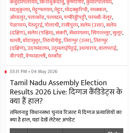
कवुंदमपलायम
,
किनाथुकदावु
,
कृष्णगिरि
,
कुमारपालयम
,
मदथुकुलम
,
मेट्टुप्पलयम
,
मेट्टूर
,
मोदक्कुरिची
,
नमक्कल
,
ओमालुर
,
पलाकोड
,
पल्लदम
,
पप्पीरेड्डीपट्टी
,
परमथी-वेलूर
,
पेन्नागरम
,
पेरुंदुरई
,
पोलाची
,
रासीपुरम
,
सलेम (उत्तर)
,
सलेम
(दक्षिण)
,
सलेम (पश्चिम)
,
संकरी
,
सेंथमंगलम
,
सिंगनल्लूर
,
सुलूर
,
थल्ली
,
थोंडामुथुर
,
तिरुचेंगोडु
,
तिरुप्पुर (उत्तर)
,
तिरुप्पुर
(दक्षिण)
,
उदगमंडलम
,
उदुमलाईपेट्टई
,
उथंगाराय
,
वालपराई
,
वीरपंडी
,
वेप्पनहल्ली
,
यरकौड
03:31 PM • 04 May 2026
Tamil Nadu Assembly Election
Results 2026 Live: दिग्गज कैंडिडेट्स के
क्या हैं हाल?
तमिलनाडु विधानसभा चुनाव रिजल्ट में दिग्गज प्रत्याशियों का
क्या है हाल, यहां देखें लेटेस्ट अपडेट