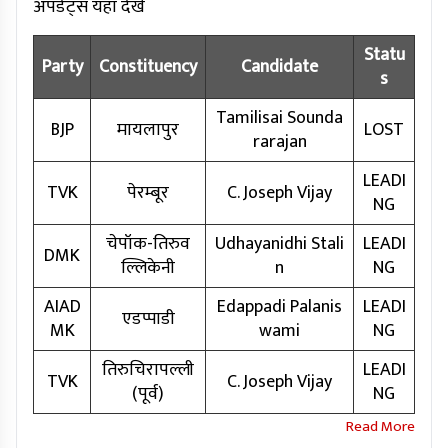
अपडेट्स यहां देखें
Statu
Party
Constituency
Candidate
s
Tamilisai Sounda
BJP
मायलापुर
LOST
rarajan
LEADI
TVK
पेरम्बूर
C. Joseph Vijay
NG
चेपॉक-तिरुव
Udhayanidhi Stali
LEADI
DMK
ल्लिकेनी
n
NG
AIAD
Edappadi Palanis
LEADI
एडप्पाडी
MK
wami
NG
तिरुचिरापल्ली
LEADI
TVK
C. Joseph Vijay
(पूर्व)
NG