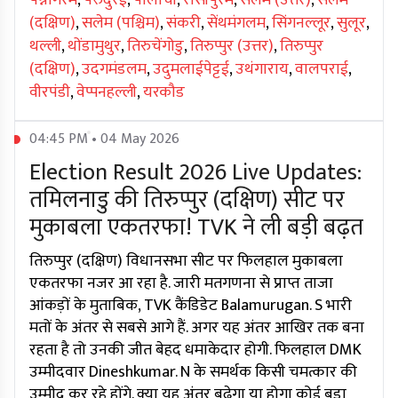
पेन्नागरम
,
पेरुंदुरई
,
पोलाची
,
रासीपुरम
,
सलेम (उत्तर)
,
सलेम
(दक्षिण)
,
सलेम (पश्चिम)
,
संकरी
,
सेंथमंगलम
,
सिंगनल्लूर
,
सुलूर
,
थल्ली
,
थोंडामुथुर
,
तिरुचेंगोडु
,
तिरुप्पुर (उत्तर)
,
तिरुप्पुर
(दक्षिण)
,
उदगमंडलम
,
उदुमलाईपेट्टई
,
उथंगाराय
,
वालपराई
,
वीरपंडी
,
वेप्पनहल्ली
,
यरकौड
04:45 PM • 04 May 2026
Election Result 2026 Live Updates:
तमिलनाडु की तिरुप्पुर (दक्षिण) सीट पर
मुकाबला एकतरफा! TVK ने ली बड़ी बढ़त
तिरुप्पुर (दक्षिण) विधानसभा सीट पर फिलहाल मुकाबला
एकतरफा नजर आ रहा है. जारी मतगणना से प्राप्त ताजा
आंकड़ों के मुताबिक, TVK कैंडिडेट Balamurugan. S भारी
मतों के अंतर से सबसे आगे हैं. अगर यह अंतर आखिर तक बना
रहता है तो उनकी जीत बेहद धमाकेदार होगी. फिलहाल DMK
उम्मीदवार Dineshkumar. N के समर्थक किसी चमत्कार की
उम्मीद कर रहे होंगे. क्या यह अंतर बढ़ेगा या होगा कोई बड़ा