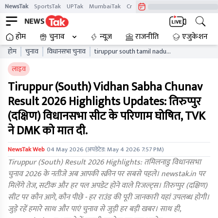
NewsTak
SportsTak
UPTak
MumbaiTak
CrimeTak
Lallantop
AstroTak
होम
चुनाव
न्यूज़
राजनीति
एजुकेशन
होम
चुनाव
विधानसभा चुनाव
tiruppur south tamil nadu
vidhan sabha chunav result
लाइव
live updates tnaelb
Tiruppur (South) Vidhan Sabha Chunav
Result 2026 Highlights Updates: तिरुप्पुर
(दक्षिण) विधानसभा सीट के परिणाम घोषित, TVK
ने DMK को मात दी.
NewsTak Web
04 May 2026
(अपडेटेड:
May 4 2026 7:57 PM
)
Tiruppur (South) Result 2026 Highlights: तमिलनाडु विधानसभा
चुनाव 2026 के नतीजे अब आपकी स्क्रीन पर सबसे पहले। newstak.in पर
मिलेंगे तेज, सटीक और हर पल अपडेट होने वाले रिजल्ट्स। तिरुप्पुर (दक्षिण)
सीट पर कौन आगे, कौन पीछे - हर राउंड की पूरी जानकारी यहां उपलब्ध होगी।
जुड़े रहें हमारे साथ और पाएं चुनाव से जुड़ी हर बड़ी खबर। साथ ही,