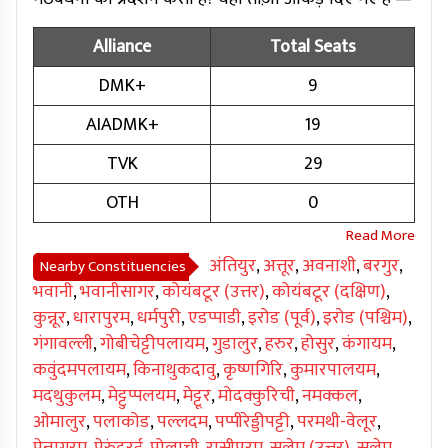
Alliance
Total Seats
DMK+
9
AIADMK+
19
TVK
29
OTH
0
अंतियुर
,
अत्तूर
,
अवनाशी
,
बरगुर
,
Nearby Constituencies
भवानी
,
भवानीसागर
,
कोयंबटूर (उत्तर)
,
कोयंबटूर (दक्षिण)
,
कुन्नूर
,
धारापुरम
,
धर्मपुरी
,
एडप्पाडी
,
इरोड (पूर्व)
,
इरोड (पश्चिम)
,
गंगावल्ली
,
गोबीचेट्टीपलायम
,
गुडालुर
,
हरुर
,
होसुर
,
कंगायम
,
कवुंदमपलायम
,
किनाथुकदावु
,
कृष्णगिरि
,
कुमारपालयम
,
मदथुकुलम
,
मेट्टुप्पलयम
,
मेट्टूर
,
मोदक्कुरिची
,
नमक्कल
,
ओमालुर
,
पलाकोड
,
पल्लदम
,
पप्पीरेड्डीपट्टी
,
परमथी-वेलूर
,