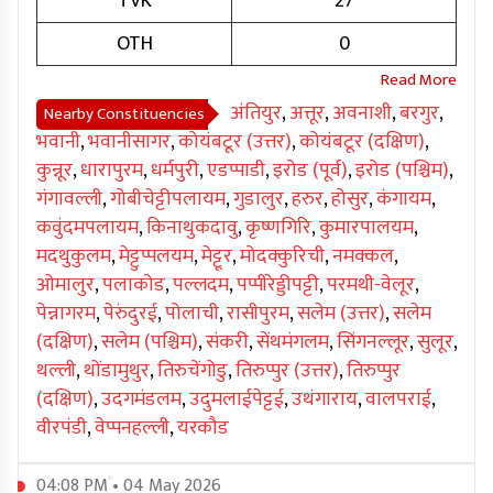
TVK
27
OTH
0
अंतियुर
,
अत्तूर
,
अवनाशी
,
बरगुर
,
Nearby Constituencies
भवानी
,
भवानीसागर
,
कोयंबटूर (उत्तर)
,
कोयंबटूर (दक्षिण)
,
कुन्नूर
,
धारापुरम
,
धर्मपुरी
,
एडप्पाडी
,
इरोड (पूर्व)
,
इरोड (पश्चिम)
,
गंगावल्ली
,
गोबीचेट्टीपलायम
,
गुडालुर
,
हरुर
,
होसुर
,
कंगायम
,
कवुंदमपलायम
,
किनाथुकदावु
,
कृष्णगिरि
,
कुमारपालयम
,
मदथुकुलम
,
मेट्टुप्पलयम
,
मेट्टूर
,
मोदक्कुरिची
,
नमक्कल
,
ओमालुर
,
पलाकोड
,
पल्लदम
,
पप्पीरेड्डीपट्टी
,
परमथी-वेलूर
,
पेन्नागरम
,
पेरुंदुरई
,
पोलाची
,
रासीपुरम
,
सलेम (उत्तर)
,
सलेम
(दक्षिण)
,
सलेम (पश्चिम)
,
संकरी
,
सेंथमंगलम
,
सिंगनल्लूर
,
सुलूर
,
थल्ली
,
थोंडामुथुर
,
तिरुचेंगोडु
,
तिरुप्पुर (उत्तर)
,
तिरुप्पुर
(दक्षिण)
,
उदगमंडलम
,
उदुमलाईपेट्टई
,
उथंगाराय
,
वालपराई
,
वीरपंडी
,
वेप्पनहल्ली
,
यरकौड
04:08 PM • 04 May 2026