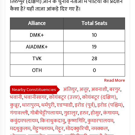
तिरुप्पुर (दक्षिण) ज़ोन के चुनाव नतीजों में पार्टियों का प्रदर्शन
कैसा है? यहाँ ताज़ा आंकड़े दिए गए हैं।
Alliance
Total Seats
DMK+
10
AIADMK+
19
TVK
28
OTH
0
अंतियुर
,
अत्तूर
,
अवनाशी
,
बरगुर
,
Nearby Constituencies
भवानी
,
भवानीसागर
,
कोयंबटूर (उत्तर)
,
कोयंबटूर (दक्षिण)
,
कुन्नूर
,
धारापुरम
,
धर्मपुरी
,
एडप्पाडी
,
इरोड (पूर्व)
,
इरोड (पश्चिम)
,
गंगावल्ली
,
गोबीचेट्टीपलायम
,
गुडालुर
,
हरुर
,
होसुर
,
कंगायम
,
कवुंदमपलायम
,
किनाथुकदावु
,
कृष्णगिरि
,
कुमारपालयम
,
मदथुकुलम
,
मेट्टुप्पलयम
,
मेट्टूर
,
मोदक्कुरिची
,
नमक्कल
,