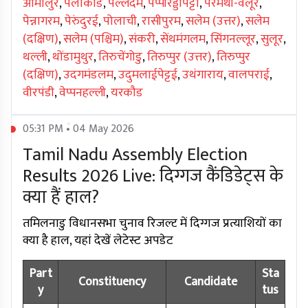
ओमालुर
,
पलाकोड
,
पल्लदम
,
पप्पीरेड्डीपट्टी
,
परमथी-वेलूर
,
पेन्नागरम
,
पेरुंदुरई
,
पोलाची
,
रासीपुरम
,
सलेम (उत्तर)
,
सलेम
(दक्षिण)
,
सलेम (पश्चिम)
,
संकरी
,
सेंथमंगलम
,
सिंगनल्लूर
,
सुलूर
,
थल्ली
,
थोंडामुथुर
,
तिरुचेंगोडु
,
तिरुप्पुर (उत्तर)
,
तिरुप्पुर
(दक्षिण)
,
उदगमंडलम
,
उदुमलाईपेट्टई
,
उथंगाराय
,
वालपराई
,
वीरपंडी
,
वेप्पनहल्ली
,
यरकौड
05:31 PM • 04 May 2026
Tamil Nadu Assembly Election
Results 2026 Live: दिग्गज कैंडिडेट्स के
क्या हैं हाल?
तमिलनाडु विधानसभा चुनाव रिजल्ट में दिग्गज प्रत्याशियों का
क्या है हाल, यहां देखें लेटेस्ट अपडेट
Part
Sta
Constituency
Candidate
y
tus