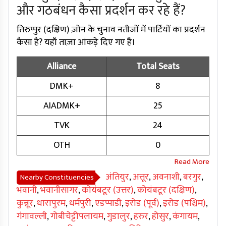
और गठबंधन कैसा प्रदर्शन कर रहे हैं?
तिरुप्पुर (दक्षिण) ज़ोन के चुनाव नतीजों में पार्टियों का प्रदर्शन
कैसा है? यहाँ ताज़ा आंकड़े दिए गए हैं।
Alliance
Total Seats
DMK+
8
AIADMK+
25
TVK
24
OTH
0
अंतियुर
,
अत्तूर
,
अवनाशी
,
बरगुर
,
Nearby Constituencies
भवानी
,
भवानीसागर
,
कोयंबटूर (उत्तर)
,
कोयंबटूर (दक्षिण)
,
कुन्नूर
,
धारापुरम
,
धर्मपुरी
,
एडप्पाडी
,
इरोड (पूर्व)
,
इरोड (पश्चिम)
,
गंगावल्ली
,
गोबीचेट्टीपलायम
,
गुडालुर
,
हरुर
,
होसुर
,
कंगायम
,