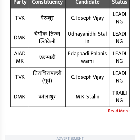
Party
Constituency
Candidate
Status
LEADI
TVK
पेरम्बूर
C. Joseph Vijay
NG
चेपॉक-तिरुव
Udhayanidhi Stal
LEADI
DMK
ल्लिकेनी
in
NG
AIAD
Edappadi Palanis
LEADI
एडप्पाडी
MK
wami
NG
तिरुचिरापल्ली
LEADI
TVK
C. Joseph Vijay
(पूर्व)
NG
TRAILI
DMK
कोलाथुर
M.K. Stalin
NG
ADVERTISEMENT