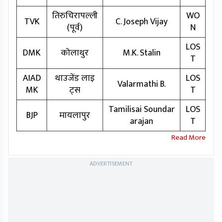
तिरुचिरापल्ली
WO
TVK
C. Joseph Vijay
(पूर्व)
N
LOS
DMK
कोलाथुर
M.K. Stalin
T
AIAD
थाउजेंड लाइ
LOS
Valarmathi B.
MK
ट्स
T
Tamilisai Soundar
LOS
BJP
मायलापुर
arajan
T
ADVERTISEMENT