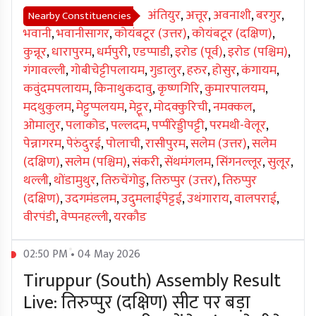
अंतियुर
,
अत्तूर
,
अवनाशी
,
बरगुर
,
Nearby Constituencies
भवानी
,
भवानीसागर
,
कोयंबटूर (उत्तर)
,
कोयंबटूर (दक्षिण)
,
कुन्नूर
,
धारापुरम
,
धर्मपुरी
,
एडप्पाडी
,
इरोड (पूर्व)
,
इरोड (पश्चिम)
,
गंगावल्ली
,
गोबीचेट्टीपलायम
,
गुडालुर
,
हरुर
,
होसुर
,
कंगायम
,
कवुंदमपलायम
,
किनाथुकदावु
,
कृष्णगिरि
,
कुमारपालयम
,
मदथुकुलम
,
मेट्टुप्पलयम
,
मेट्टूर
,
मोदक्कुरिची
,
नमक्कल
,
ओमालुर
,
पलाकोड
,
पल्लदम
,
पप्पीरेड्डीपट्टी
,
परमथी-वेलूर
,
पेन्नागरम
,
पेरुंदुरई
,
पोलाची
,
रासीपुरम
,
सलेम (उत्तर)
,
सलेम
(दक्षिण)
,
सलेम (पश्चिम)
,
संकरी
,
सेंथमंगलम
,
सिंगनल्लूर
,
सुलूर
,
थल्ली
,
थोंडामुथुर
,
तिरुचेंगोडु
,
तिरुप्पुर (उत्तर)
,
तिरुप्पुर
(दक्षिण)
,
उदगमंडलम
,
उदुमलाईपेट्टई
,
उथंगाराय
,
वालपराई
,
वीरपंडी
,
वेप्पनहल्ली
,
यरकौड
02:50 PM • 04 May 2026
Tiruppur (South) Assembly Result
Live: तिरुप्पुर (दक्षिण) सीट पर बड़ा