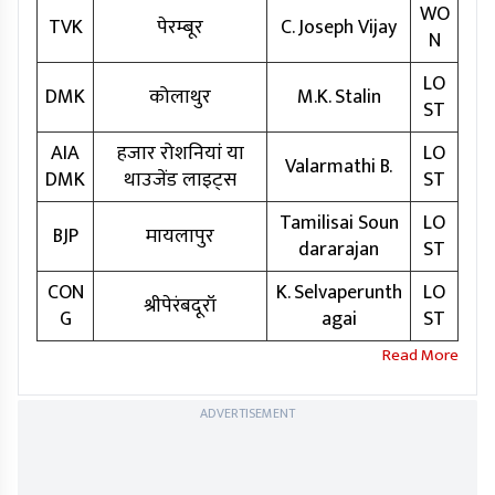
WO
TVK
पेरम्बूर
C. Joseph Vijay
N
LO
DMK
कोलाथुर
M.K. Stalin
ST
AIA
हजार रोशनियां या
LO
Valarmathi B.
DMK
थाउजेंड लाइट्स
ST
Tamilisai Soun
LO
BJP
मायलापुर
dararajan
ST
CON
K. Selvaperunth
LO
श्रीपेरंबदूरॉ
G
agai
ST
ADVERTISEMENT