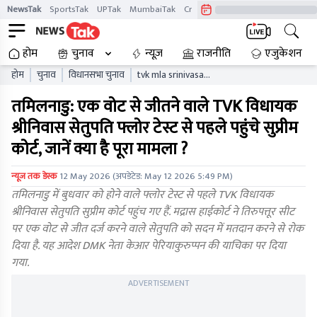
NewsTak
SportsTak
UPTak
MumbaiTak
CrimeTak
Lallantop
AstroTak
होम
चुनाव
न्यूज़
राजनीति
एजुकेशन
होम
चुनाव
विधानसभा चुनाव
tvk mla srinivasa
sethupathy supreme court
तमिलनाडु: एक वोट से जीतने वाले TVK विधायक
floor test voting ban
madras high court dmk
श्रीनिवास सेतुपति फ्लोर टेस्ट से पहले पहुंचे सुप्रीम
petition
कोर्ट, जानें क्या है पूरा मामला ?
न्यूज तक डेस्क
12 May 2026
(अपडेटेड:
May 12 2026 5:49 PM
)
तमिलनाडु में बुधवार को होने वाले फ्लोर टेस्ट से पहले TVK विधायक
श्रीनिवास सेतुपति सुप्रीम कोर्ट पहुंच गए हैं. मद्रास हाईकोर्ट ने तिरुपत्तूर सीट
पर एक वोट से जीत दर्ज करने वाले सेतुपति को सदन में मतदान करने से रोक
दिया है. यह आदेश DMK नेता केआर पेरियाकुरुप्पन की याचिका पर दिया
गया.
ADVERTISEMENT