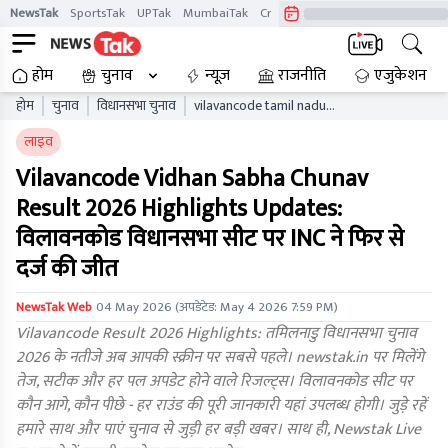
NewsTak
SportsTak
UPTak
MumbaiTak
CrimeTak
Lallantop
AstroTak
होम
चुनाव
न्यूज़
राजनीति
एजुकेशन
होम
चुनाव
विधानसभा चुनाव
vilavancode tamil nadu
vidhan sabha chunav result
लाइव
live updates tnaelb
Vilavancode Vidhan Sabha Chunav
Result 2026 Highlights Updates:
विलावनकोड विधानसभा सीट पर INC ने फिर से
दर्ज की जीत
NewsTak Web
04 May 2026
(अपडेटेड:
May 4 2026 7:59 PM
)
Vilavancode Result 2026 Highlights: तमिलनाडु विधानसभा चुनाव
2026 के नतीजे अब आपकी स्क्रीन पर सबसे पहले। newstak.in पर मिलेंगे
तेज, सटीक और हर पल अपडेट होने वाले रिजल्ट्स। विलावनकोड सीट पर
कौन आगे, कौन पीछे - हर राउंड की पूरी जानकारी यहां उपलब्ध होगी। जुड़े रहें
हमारे साथ और पाएं चुनाव से जुड़ी हर बड़ी खबर। साथ ही, Newstak Live