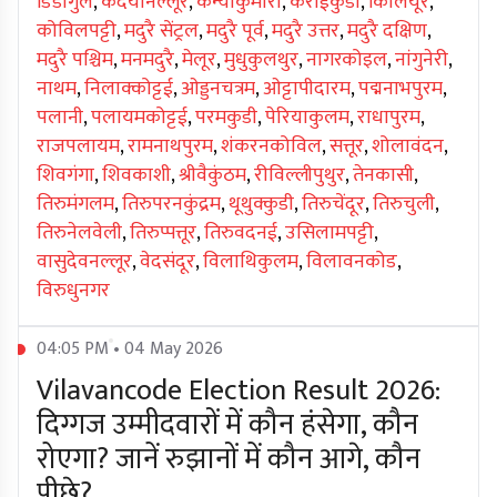
डिंडीगुल
,
कदयानल्लूर
,
कन्याकुमारी
,
कराईकुडी
,
किलियूर
,
कोविलपट्टी
,
मदुरै सेंट्रल
,
मदुरै पूर्व
,
मदुरै उत्तर
,
मदुरै दक्षिण
,
मदुरै पश्चिम
,
मनमदुरै
,
मेलूर
,
मुधुकुलथुर
,
नागरकोइल
,
नांगुनेरी
,
नाथम
,
निलाक्कोट्टई
,
ओड्डनचत्रम
,
ओट्टापीदारम
,
पद्मनाभपुरम
,
पलानी
,
पलायमकोट्टई
,
परमकुडी
,
पेरियाकुलम
,
राधापुरम
,
राजपलायम
,
रामनाथपुरम
,
शंकरनकोविल
,
सत्तूर
,
शोलावंदन
,
शिवगंगा
,
शिवकाशी
,
श्रीवैकुंठम
,
रीविल्लीपुथुर
,
तेनकासी
,
तिरुमंगलम
,
तिरुपरनकुंद्रम
,
थूथुक्कुडी
,
तिरुचेंदूर
,
तिरुचुली
,
तिरुनेलवेली
,
तिरुप्पत्तूर
,
तिरुवदनई
,
उसिलामपट्टी
,
वासुदेवनल्लूर
,
वेदसंदूर
,
विलाथिकुलम
,
विलावनकोड
,
विरुधुनगर
04:05 PM • 04 May 2026
Vilavancode Election Result 2026:
दिग्गज उम्मीदवारों में कौन हंसेगा, कौन
रोएगा? जानें रुझानों में कौन आगे, कौन
पीछे?