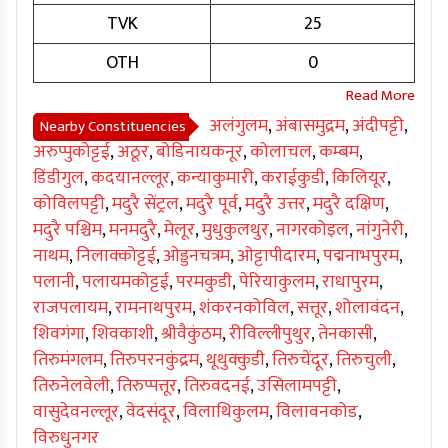
TVK
25
OTH
0
अलंगुलम
,
अंबासमुद्रम
,
अंदीपट्टी
,
Nearby Constituencies
अरुप्पुकोट्टई
,
अठूर
,
बोडिनायकनूर
,
कोलाचल
,
कम्बम
,
डिंडीगुल
,
कदयानल्लूर
,
कन्याकुमारी
,
कराईकुडी
,
किलियूर
,
कोविलपट्टी
,
मदुरै सेंट्रल
,
मदुरै पूर्व
,
मदुरै उत्तर
,
मदुरै दक्षिण
,
मदुरै पश्चिम
,
मनमदुरै
,
मेलूर
,
मुधुकुलथुर
,
नागरकोइल
,
नांगुनेरी
,
नाथम
,
निलाक्कोट्टई
,
ओड्डनचत्रम
,
ओट्टापीदारम
,
पद्मनाभपुरम
,
पलानी
,
पलायमकोट्टई
,
परमकुडी
,
पेरियाकुलम
,
राधापुरम
,
राजपलायम
,
रामनाथपुरम
,
शंकरनकोविल
,
सत्तूर
,
शोलावंदन
,
शिवगंगा
,
शिवकाशी
,
श्रीवैकुंठम
,
रीविल्लीपुथुर
,
तेनकासी
,
तिरुमंगलम
,
तिरुपरनकुंद्रम
,
थूथुक्कुडी
,
तिरुचेंदूर
,
तिरुचुली
,
तिरुनेलवेली
,
तिरुप्पत्तूर
,
तिरुवदनई
,
उसिलामपट्टी
,
वासुदेवनल्लूर
,
वेदसंदूर
,
विलाथिकुलम
,
विलावनकोड
,
विरुधुनगर