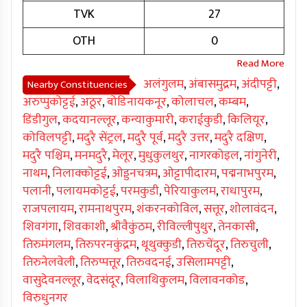
TVK
27
OTH
0
अलंगुलम
,
अंबासमुद्रम
,
अंदीपट्टी
,
Nearby Constituencies
अरुप्पुकोट्टई
,
अठूर
,
बोडिनायकनूर
,
कोलाचल
,
कम्बम
,
डिंडीगुल
,
कदयानल्लूर
,
कन्याकुमारी
,
कराईकुडी
,
किलियूर
,
कोविलपट्टी
,
मदुरै सेंट्रल
,
मदुरै पूर्व
,
मदुरै उत्तर
,
मदुरै दक्षिण
,
मदुरै पश्चिम
,
मनमदुरै
,
मेलूर
,
मुधुकुलथुर
,
नागरकोइल
,
नांगुनेरी
,
नाथम
,
निलाक्कोट्टई
,
ओड्डनचत्रम
,
ओट्टापीदारम
,
पद्मनाभपुरम
,
पलानी
,
पलायमकोट्टई
,
परमकुडी
,
पेरियाकुलम
,
राधापुरम
,
राजपलायम
,
रामनाथपुरम
,
शंकरनकोविल
,
सत्तूर
,
शोलावंदन
,
शिवगंगा
,
शिवकाशी
,
श्रीवैकुंठम
,
रीविल्लीपुथुर
,
तेनकासी
,
तिरुमंगलम
,
तिरुपरनकुंद्रम
,
थूथुक्कुडी
,
तिरुचेंदूर
,
तिरुचुली
,
तिरुनेलवेली
,
तिरुप्पत्तूर
,
तिरुवदनई
,
उसिलामपट्टी
,
वासुदेवनल्लूर
,
वेदसंदूर
,
विलाथिकुलम
,
विलावनकोड
,
विरुधुनगर