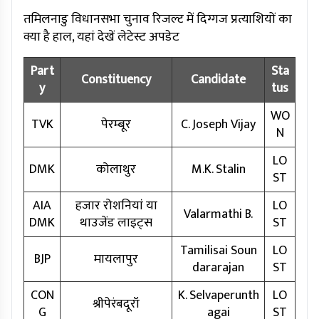
तमिलनाडु विधानसभा चुनाव रिजल्ट में दिग्गज प्रत्याशियों का
क्या है हाल, यहां देखें लेटेस्ट अपडेट
Part
Sta
Constituency
Candidate
y
tus
WO
TVK
पेरम्बूर
C. Joseph Vijay
N
LO
DMK
कोलाथुर
M.K. Stalin
ST
AIA
हजार रोशनियां या
LO
Valarmathi B.
DMK
थाउजेंड लाइट्स
ST
Tamilisai Soun
LO
BJP
मायलापुर
dararajan
ST
CON
K. Selvaperunth
LO
श्रीपेरंबदूरॉ
G
agai
ST