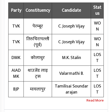
Stat
Party
Constituency
Candidate
us
WO
TVK
पेरम्बूर
C. Joseph Vijay
N
तिरुचिरापल्ली
WO
TVK
C. Joseph Vijay
(पूर्व)
N
LOS
DMK
कोलाथुर
M.K. Stalin
T
AIAD
थाउजेंड लाइ
LOS
Valarmathi B.
MK
ट्स
T
Tamilisai Soundar
LOS
BJP
मायलापुर
arajan
T