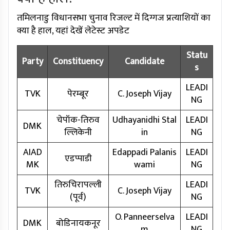
तमिलनाडु विधानसभा चुनाव रिजल्ट में दिग्गज प्रत्याशियों का
क्या है हाल, यहां देखें लेटेस्ट अपडेट
Statu
Party
Constituency
Candidate
s
LEADI
TVK
पेरम्बूर
C. Joseph Vijay
NG
चेपॉक-तिरुव
Udhayanidhi Stal
LEADI
DMK
ल्लिकेनी
in
NG
AIAD
Edappadi Palanis
LEADI
एडप्पाडी
MK
wami
NG
तिरुचिरापल्ली
LEADI
TVK
C. Joseph Vijay
(पूर्व)
NG
O. Panneerselva
LEADI
DMK
बोडिनायकनूर
m
NG