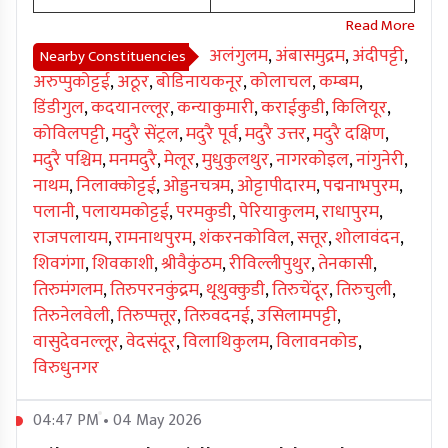
अलंगुलम
,
अंबासमुद्रम
,
अंदीपट्टी
,
Nearby Constituencies
अरुप्पुकोट्टई
,
अठूर
,
बोडिनायकनूर
,
कोलाचल
,
कम्बम
,
डिंडीगुल
,
कदयानल्लूर
,
कन्याकुमारी
,
कराईकुडी
,
किलियूर
,
कोविलपट्टी
,
मदुरै सेंट्रल
,
मदुरै पूर्व
,
मदुरै उत्तर
,
मदुरै दक्षिण
,
मदुरै पश्चिम
,
मनमदुरै
,
मेलूर
,
मुधुकुलथुर
,
नागरकोइल
,
नांगुनेरी
,
नाथम
,
निलाक्कोट्टई
,
ओड्डनचत्रम
,
ओट्टापीदारम
,
पद्मनाभपुरम
,
पलानी
,
पलायमकोट्टई
,
परमकुडी
,
पेरियाकुलम
,
राधापुरम
,
राजपलायम
,
रामनाथपुरम
,
शंकरनकोविल
,
सत्तूर
,
शोलावंदन
,
शिवगंगा
,
शिवकाशी
,
श्रीवैकुंठम
,
रीविल्लीपुथुर
,
तेनकासी
,
तिरुमंगलम
,
तिरुपरनकुंद्रम
,
थूथुक्कुडी
,
तिरुचेंदूर
,
तिरुचुली
,
तिरुनेलवेली
,
तिरुप्पत्तूर
,
तिरुवदनई
,
उसिलामपट्टी
,
वासुदेवनल्लूर
,
वेदसंदूर
,
विलाथिकुलम
,
विलावनकोड
,
विरुधुनगर
04:47 PM • 04 May 2026