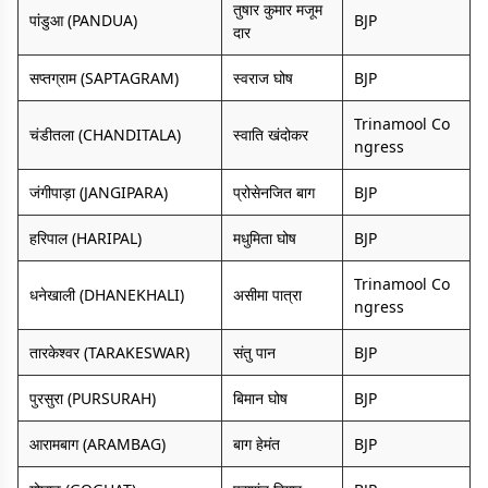
तुषार कुमार मजूम
पांडुआ (PANDUA)
BJP
दार
सप्तग्राम (SAPTAGRAM)
स्वराज घोष
BJP
Trinamool Co
चंडीतला (CHANDITALA)
स्वाति खंदोकर
ngress
जंगीपाड़ा (JANGIPARA)
प्रोसेनजित बाग
BJP
हरिपाल (HARIPAL)
मधुमिता घोष
BJP
Trinamool Co
धनेखाली (DHANEKHALI)
असीमा पात्रा
ngress
तारकेश्वर (TARAKESWAR)
संतु पान
BJP
पुरसुरा (PURSURAH)
बिमान घोष
BJP
आरामबाग (ARAMBAG)
बाग हेमंत
BJP