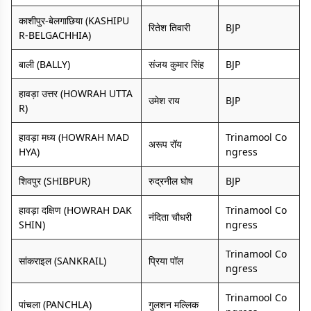
काशीपुर-बेलगाछिया (KASHIPU
रितेश तिवारी
BJP
R-BELGACHHIA)
बाली (BALLY)
संजय कुमार सिंह
BJP
हावड़ा उत्तर (HOWRAH UTTA
उमेश राय
BJP
R)
हावड़ा मध्य (HOWRAH MAD
Trinamool Co
अरूप रॉय
HYA)
ngress
शिवपुर (SHIBPUR)
रुद्रनील घोष
BJP
हावड़ा दक्षिण (HOWRAH DAK
Trinamool Co
नंदिता चौधरी
SHIN)
ngress
Trinamool Co
सांकराइल (SANKRAIL)
प्रिया पॉल
ngress
Trinamool Co
पांचला (PANCHLA)
गुलशन मल्लिक