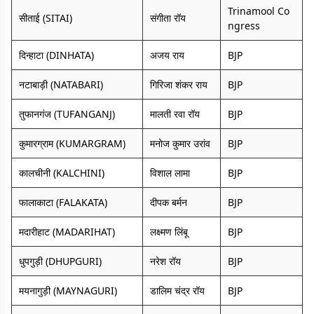
Trinamool Co
सीताई (SITAI)
संगीता रॉय
ngress
दिन्हाटा (DINHATA)
अजय राय
BJP
नटाबाड़ी (NATABARI)
गिरिजा शंकर राय
BJP
तुफानगंज (TUFANGANJ)
मालती रवा रॉय
BJP
कुमारग्राम (KUMARGRAM)
मनोज कुमार उरांव
BJP
कालचीनी (KALCHINI)
विशाल लामा
BJP
फालाकाटा (FALAKATA)
दीपक बर्मन
BJP
मदारीहाट (MADARIHAT)
लक्ष्मण लिंबू
BJP
धुपगुड़ी (DHUPGURI)
नरेश रॉय
BJP
मयनागुड़ी (MAYNAGURI)
डालिम चंद्र रॉय
BJP