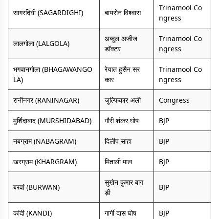
Trinamool Co
सागरदिघी (SAGARDIGHI)
बायरोन विश्वास
ngress
अब्दुल अजीज
Trinamool Co
लालगोला (LALGOLA)
डॉक्टर
ngress
भगवानगोला (BHAGAWANGO
रेयात हुसैन सर
Trinamool Co
LA)
कार
ngress
रानीनगर (RANINAGAR)
जुल्फिकार अली
Congress
मुर्शिदाबाद (MURSHIDABAD)
गौरी शंकर घोष
BJP
नबग्राम (NABAGRAM)
दिलीप साहा
BJP
खरग्राम (KHARGRAM)
मिताली माल
BJP
सुखेन कुमार बाग
बरवां (BURWAN)
BJP
ड़ी
कांदी (KANDI)
गार्गी दास घोष
BJP