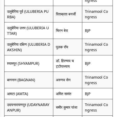
ngress
उलुबेरिया पूर्व (ULUBERIA PU
Trinamool Co
रिताब्रता बनर्जी
RBA)
ngress
उलुबेरिया उत्तर (ULUBERIA U
चिरन बेरा
BJP
TTAR)
उलुबेरिया दक्षिण (ULUBERIA D
Trinamool Co
पुलक रॉय
AKSHIN)
ngress
डॉ. हिरण्मय च
श्यामपुर (SHYAMPUR)
BJP
ट्टोपाध्याय
Trinamool Co
बागनान (BAGNAN)
अरुणव सेन
ngress
आमटा (AMTA)
अमित सामंत
BJP
उदयनारायणपुर (UDAYNARAY
Trinamool Co
समीर कुमार पांजा
ANPUR)
ngress