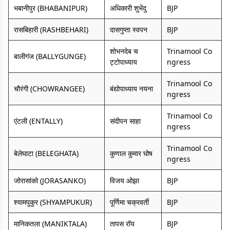
भबानीपुर (BHABANIPUR)
अधिकारी शुभेंदु
BJP
रासबिहारी (RASHBEHARI)
दासगुप्ता स्वपन
BJP
शोभनदेब च
Trinamool Co
बालीगंज (BALLYGUNGE)
ट्टोपाध्याय
ngress
Trinamool Co
चौरंगी (CHOWRANGEE)
बंद्योपाध्याय नयना
ngress
Trinamool Co
एंटली (ENTALLY)
संदीपन साहा
ngress
Trinamool Co
बेलेघाटा (BELEGHATA)
कुणाल कुमार घोष
ngress
जोरासांको (JORASANKO)
विजय ओझा
BJP
श्यामपुकुर (SHYAMPUKUR)
पूर्णिमा चक्रवर्ती
BJP
मानिकतला (MANIKTALA)
तापस रॉय
BJP