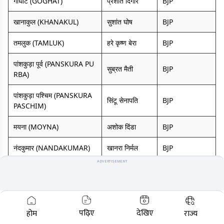
गोघाट (GOGHAT)
प्रशांत दिगार
BJP
खानाकुल (KHANAKUL)
सुशांत घोष
BJP
तमलुक (TAMLUK)
हरे कृष्ण बेरा
BJP
पांशकुड़ा पूर्व (PANSKURA PU
सुब्रत मैती
BJP
RBA)
पांशकुड़ा पश्चिम (PANSKURA
सिंटू सेनापति
BJP
PASCHIM)
मयना (MOYNA)
अशोक दिंडा
BJP
नंदकुमार (NANDAKUMAR)
खानरा निर्मल
BJP
ADVERTISEMENT
महिषादल (MAHISADAL)
सुभाष चंद्र पांजा
BJP
प्रदीप कुमार बिज
हल्दिया (HALDIA)
BJP
ली
पढ़िए
देखिए
होम
राज्य
नंदीग्राम (NANDIGRAM)
अधिकारी शुभेंदु
BJP