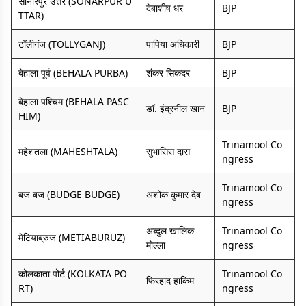
सोनारपुर उत्तर (SONARPUR U
देबाशीष धर
BJP
TTAR)
टॉलीगंज (TOLLYGANJ)
पापिया अधिकारी
BJP
बेहाला पूर्व (BEHALA PURBA)
शंकर सिकदर
BJP
बेहाला पश्चिम (BEHALA PASC
डॉ. इंद्रनील खान
BJP
HIM)
Trinamool Co
महेशतला (MAHESHTALA)
सुभासिस दास
ngress
Trinamool Co
बज बज (BUDGE BUDGE)
अशोक कुमार देब
ngress
अब्दुल खालिक
Trinamool Co
मेटियाब्रुज (METIABURUZ)
मोल्ला
ngress
कोलकाता पोर्ट (KOLKATA PO
Trinamool Co
फिरहाद हाकिम
RT)
ngress