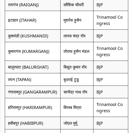
रायगंज (RAIGANJ)
कौशिक चौधरी
BJP
Trinamool Co
इटाहार (ITAHAR)
मुशर्रफ हुसैन
ngress
कुशमंडी (KUSHMANDI)
तापस चंद्र रॉय
BJP
Trinamool Co
कुमारगंज (KUMARGANJ)
तोराफ हुसैन मंडल
ngress
बालुरघाट (BALURGHAT)
बिद्युत कुमार रॉय
BJP
तपन (TAPAN)
बुधराई टुडू
BJP
गंगारामपुर (GANGARAMPUR)
सत्येंद्र नाथ रॉय
BJP
Trinamool Co
हरिरामपुर (HARIRAMPUR)
बिप्लब मित्रा
ngress
हबीबपुर (HABIBPUR)
जोएल मुर्मू
BJP