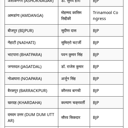
अशोकनगर (ASHOKNAGAR)
डॉ. सुमय हीरा
BJP
मोहम्मद कासिम
Trinamool Co
आमडांगा (AMDANGA)
सिद्दीकी
ngress
बीजपुर (BIJPUR)
सुदीप्त दास
BJP
नैहाटी (NAIHATI)
सुमित्रो चटर्जी
BJP
भाटपारा (BHATPARA)
पवन कुमार सिंह
BJP
जगतदल (JAGATDAL)
डॉ. राजेश कुमार
BJP
नोआपारा (NOAPARA)
अर्जुन सिंह
BJP
बैरकपुर (BARRACKPUR)
कौस्तव बागची
BJP
खरदह (KHARDAHA)
कल्याण चक्रवर्ती
BJP
दमदम उत्तर (DUM DUM UTT
सौरव सिकदार
BJP
AR)