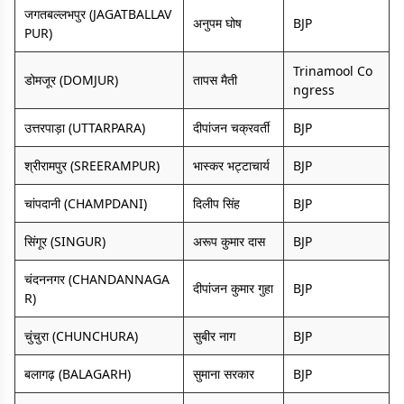
जगतबल्लभपुर (JAGATBALLAV
अनुपम घोष
BJP
PUR)
Trinamool Co
डोमजूर (DOMJUR)
तापस मैती
ngress
उत्तरपाड़ा (UTTARPARA)
दीपांजन चक्रवर्ती
BJP
श्रीरामपुर (SREERAMPUR)
भास्कर भट्टाचार्य
BJP
चांपदानी (CHAMPDANI)
दिलीप सिंह
BJP
सिंगूर (SINGUR)
अरूप कुमार दास
BJP
चंदननगर (CHANDANNAGA
दीपांजन कुमार गुहा
BJP
R)
चुंचुरा (CHUNCHURA)
सुबीर नाग
BJP
बलागढ़ (BALAGARH)
सुमाना सरकार
BJP