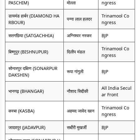
PASCHIM)
मोल्ला
ngress
डायमंड हार्बर (DIAMOND HA
Trinamool Co
पन्ना लाल हलदर
RBOUR)
ngress
सतगछिया (SATGACHHIA)
अग्निश्वर नस्कर
BJP
Trinamool Co
बिष्णुपुर (BISHNUPUR)
दिलीप मंडल
ngress
सोनारपुर दक्षिण (SONARPUR
रूपा गांगुली
BJP
DAKSHIN)
All India Secul
भानगढ़ (BHANGAR)
नौशाद सिद्दीकी
ar Front
Trinamool Co
कस्बा (KASBA)
अहमद जावेद खान
ngress
जादवपुर (JADAVPUR)
सर्बोरी मुखर्जी
BJP