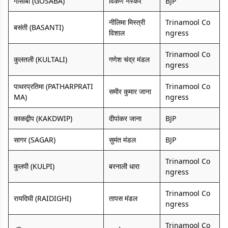
गोसाबा (GOSABA)
विकर्ण नस्कर
BJP
नीलिमा मिस्त्री
Trinamool Co
बसंती (BASANTI)
विशाल
ngress
Trinamool Co
कुलतली (KULTALI)
गणेश चंद्र मंडल
ngress
पाथरप्रतिमा (PATHARPRATI
Trinamool Co
समीर कुमार जाना
MA)
ngress
काकद्वीप (KAKDWIP)
दीपांकर जाना
BJP
सागर (SAGAR)
सुमंत मंडल
BJP
Trinamool Co
कुलपी (KULPI)
बरनाली धारा
ngress
Trinamool Co
रायदिघी (RAIDIGHI)
तापस मंडल
ngress
Trinamool Co