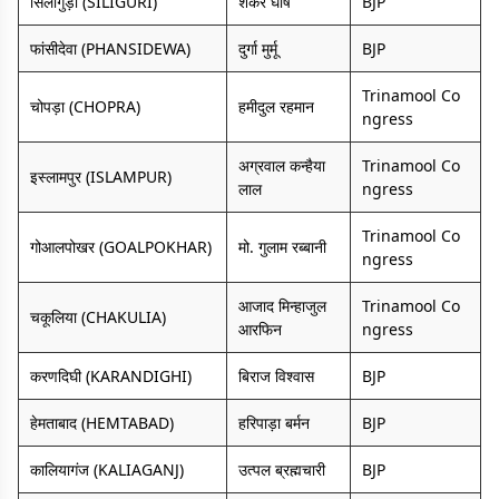
सिलीगुड़ी (SILIGURI)
शंकर घोष
BJP
फांसीदेवा (PHANSIDEWA)
दुर्गा मुर्मू
BJP
Trinamool Co
चोपड़ा (CHOPRA)
हमीदुल रहमान
ngress
अग्रवाल कन्हैया
Trinamool Co
इस्लामपुर (ISLAMPUR)
लाल
ngress
Trinamool Co
गोआलपोखर (GOALPOKHAR)
मो. गुलाम रब्बानी
ngress
आजाद मिन्हाजुल
Trinamool Co
चकूलिया (CHAKULIA)
आरफिन
ngress
करणदिघी (KARANDIGHI)
बिराज विश्वास
BJP
हेमताबाद (HEMTABAD)
हरिपाड़ा बर्मन
BJP
कालियागंज (KALIAGANJ)
उत्पल ब्रह्मचारी
BJP