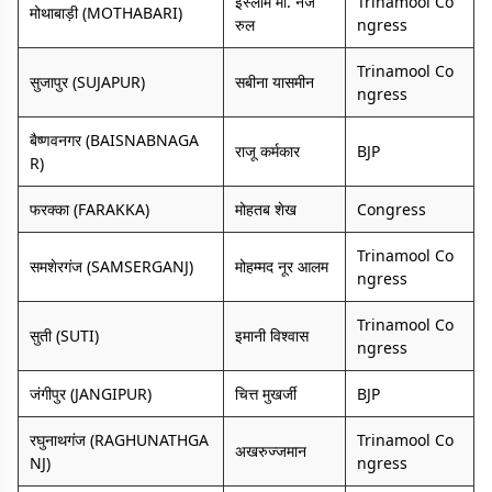
इस्लाम मो. नज
Trinamool Co
मोथाबाड़ी (MOTHABARI)
रुल
ngress
Trinamool Co
सुजापुर (SUJAPUR)
सबीना यासमीन
ngress
बैष्णवनगर (BAISNABNAGA
राजू कर्मकार
BJP
R)
फरक्का (FARAKKA)
मोहतब शेख
Congress
Trinamool Co
समशेरगंज (SAMSERGANJ)
मोहम्मद नूर आलम
ngress
Trinamool Co
सुती (SUTI)
इमानी विश्वास
ngress
जंगीपुर (JANGIPUR)
चित्त मुखर्जी
BJP
रघुनाथगंज (RAGHUNATHGA
Trinamool Co
अखरुज्जमान
NJ)
ngress