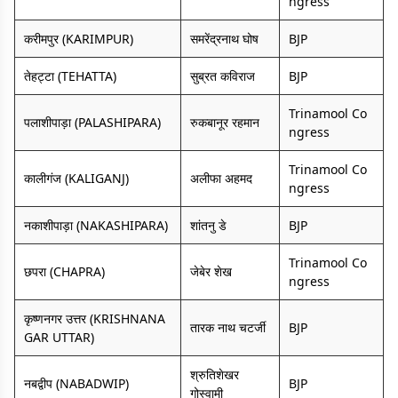
ngress
करीमपुर (KARIMPUR)
समरेंद्रनाथ घोष
BJP
तेहट्टा (TEHATTA)
सुब्रत कविराज
BJP
Trinamool Co
पलाशीपाड़ा (PALASHIPARA)
रुकबानूर रहमान
ngress
Trinamool Co
कालीगंज (KALIGANJ)
अलीफा अहमद
ngress
नकाशीपाड़ा (NAKASHIPARA)
शांतनु डे
BJP
Trinamool Co
छपरा (CHAPRA)
जेबेर शेख
ngress
कृष्णनगर उत्तर (KRISHNANA
तारक नाथ चटर्जी
BJP
GAR UTTAR)
श्रुतिशेखर
नबद्वीप (NABADWIP)
BJP
गोस्वामी