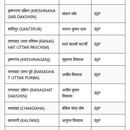
कृष्णनगर दक्षिण (KRISHNANA
साधन घोष
BJP
GAR DAKSHIN)
शांतिपुर (SANTIPUR)
स्वपन कुमार दास
BJP
राणाघाट उत्तर पश्चिम (RANAG
पार्थ सारथी चटर्जी
BJP
HAT UTTAR PASCHIM)
कृष्णगंज (KRISHNAGANJ)
सुकान्त विश्वास
BJP
राणाघाट उत्तर पूर्व (RANAGHA
असीम विश्वास
BJP
T UTTAR PURBA)
राणाघाट दक्षिण (RANAGHAT
असीम कुमार
BJP
DAKSHIN)
विश्वास
चकदाहा (CHAKDAHA)
बंकिम चंद्र घोष
BJP
कल्याणी (KALYANI)
अनुपम विश्वास
BJP