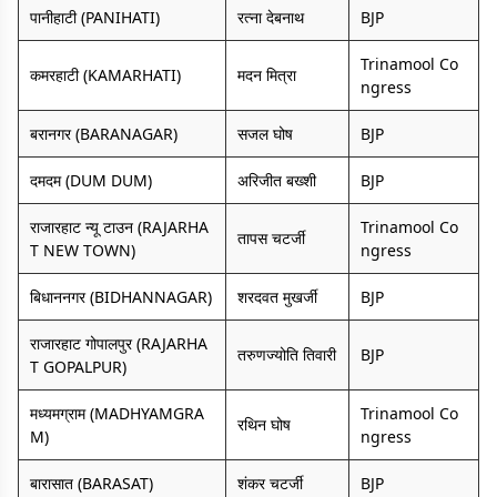
पानीहाटी (PANIHATI)
रत्ना देबनाथ
BJP
Trinamool Co
कमरहाटी (KAMARHATI)
मदन मित्रा
ngress
बरानगर (BARANAGAR)
सजल घोष
BJP
दमदम (DUM DUM)
अरिजीत बख्शी
BJP
राजारहाट न्यू टाउन (RAJARHA
Trinamool Co
तापस चटर्जी
T NEW TOWN)
ngress
बिधाननगर (BIDHANNAGAR)
शरदवत मुखर्जी
BJP
राजारहाट गोपालपुर (RAJARHA
तरुणज्योति तिवारी
BJP
T GOPALPUR)
मध्यमग्राम (MADHYAMGRA
Trinamool Co
रथिन घोष
M)
ngress
बारासात (BARASAT)
शंकर चटर्जी
BJP