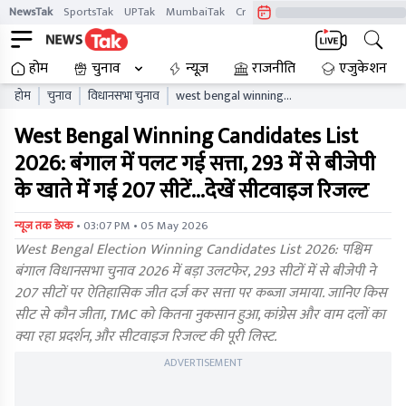
NewsTak
SportsTak
UPTak
MumbaiTak
CrimeTak
Lallantop
AstroTak
होम
चुनाव
न्यूज़
राजनीति
एजुकेशन
होम
चुनाव
विधानसभा चुनाव
west bengal winning
candidates list bjp tmc
West Bengal Winning Candidates List
congress seat wise result
2026: बंगाल में पलट गई सत्ता, 293 में से बीजेपी
के खाते में गई 207 सीटें...देखें सीटवाइज रिजल्ट
• 03:07 PM • 05 May 2026
न्यूज तक डेस्क
West Bengal Election Winning Candidates List 2026: पश्चिम
बंगाल विधानसभा चुनाव 2026 में बड़ा उलटफेर, 293 सीटों में से बीजेपी ने
207 सीटों पर ऐतिहासिक जीत दर्ज कर सत्ता पर कब्जा जमाया. जानिए किस
सीट से कौन जीता, TMC को कितना नुकसान हुआ, कांग्रेस और वाम दलों का
क्या रहा प्रदर्शन, और सीटवाइज रिजल्ट की पूरी लिस्ट.
ADVERTISEMENT