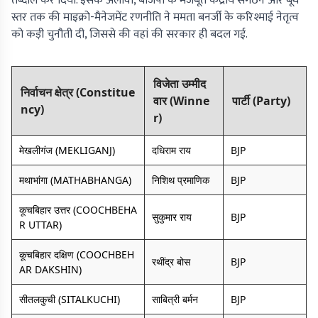
तब्दील कर दिया. इसके अलावा, बीजेपी के मजबूत केंद्रीय संगठन और बूथ
स्तर तक की माइक्रो-मैनेजमेंट रणनीति ने ममता बनर्जी के करिश्माई नेतृत्व
को कड़ी चुनौती दी, जिससे की वहां की सरकार ही बदल गई.
विजेता उम्मीद
निर्वाचन क्षेत्र (Constitue
वार (Winne
पार्टी (Party)
ncy)
r)
मेखलीगंज (MEKLIGANJ)
दधिराम राय
BJP
मथाभांगा (MATHABHANGA)
निशिथ प्रमाणिक
BJP
कूचबिहार उत्तर (COOCHBEHA
सुकुमार राय
BJP
R UTTAR)
कूचबिहार दक्षिण (COOCHBEH
रथींद्र बोस
BJP
AR DAKSHIN)
सीतलकुची (SITALKUCHI)
साबित्री बर्मन
BJP