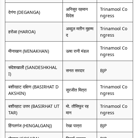
अनिसुर रहमान
Trinamool Co
देगंगा (DEGANGA)
विदेश
ngress
अब्दुल मतीन मुहम्म
Trinamool Co
हरोआ (HAROA)
द
ngress
Trinamool Co
मीनाखान (MINAKHAN)
ऊषा रानी मंडल
ngress
संदेशखाली (SANDESHKHAL
सनत सरदार
BJP
I)
बशीरहाट दक्षिण (BASIRHAT D
Trinamool Co
सुरजीत मित्रा
AKSHIN)
ngress
बशीरहाट उत्तर (BASIRHAT UT
मो. तौसिफुर रह
Trinamool Co
TAR)
मान
ngress
हिंगलगंज (HINGALGANJ)
रेखा पात्रा
BJP