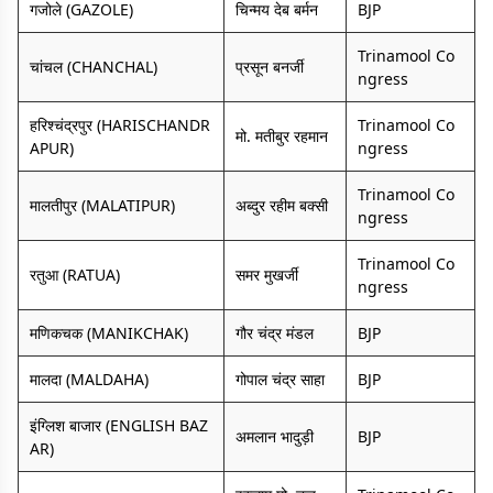
गजोले (GAZOLE)
चिन्मय देब बर्मन
BJP
Trinamool Co
चांचल (CHANCHAL)
प्रसून बनर्जी
ngress
हरिश्चंद्रपुर (HARISCHANDR
Trinamool Co
मो. मतीबुर रहमान
APUR)
ngress
Trinamool Co
मालतीपुर (MALATIPUR)
अब्दुर रहीम बक्सी
ngress
Trinamool Co
रतुआ (RATUA)
समर मुखर्जी
ngress
मणिकचक (MANIKCHAK)
गौर चंद्र मंडल
BJP
मालदा (MALDAHA)
गोपाल चंद्र साहा
BJP
इंग्लिश बाजार (ENGLISH BAZ
अमलान भादुड़ी
BJP
AR)