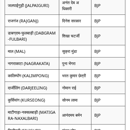
अनंत देब अ
जलपाईगुड़ी (JALPAIGURI)
BJP
धिकारी
राजगंज (RAJGANJ)
दिनेश सरकार
BJP
डाबग्राम-फुलबाड़ी (DABGRAM
शिखा चटर्जी
BJP
-FULBARI)
माल (MAL)
सुक्रा मुंडा
BJP
नागराकाटा (NAGRAKATA)
पुना भेंगरा
BJP
कालिम्पोंग (KALIMPONG)
भरत कुमार छेत्री
BJP
दार्जीलिंग (DARJEELING)
नोमान राई
BJP
कुर्सियांग (KURSEONG)
सोनम लामा
BJP
माटीगाड़ा-नक्सलबाड़ी (MATIGA
आनंदमय बर्मन
BJP
RA-NAXALBARI)