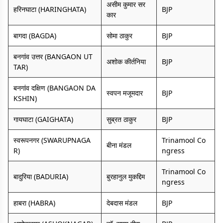
असीम कुमार सर
हरिनघाटा (HARINGHATA)
BJP
कार
बागदा (BAGDA)
सोमा ठाकुर
BJP
बनगांव उत्तर (BANGAON UT
अशोक कीर्तनिया
BJP
TAR)
बनगांव दक्षिण (BANGAON DA
स्वपन मजूमदार
BJP
KSHIN)
गायघाटा (GAIGHATA)
सुब्रत ठाकुर
BJP
स्वरूपनगर (SWARUPNAGA
Trinamool Co
बीना मंडल
R)
ngress
Trinamool Co
बादुरिया (BADURIA)
बुरहानुल मुकद्दिम
ngress
हाबरा (HABRA)
देबदास मंडल
BJP