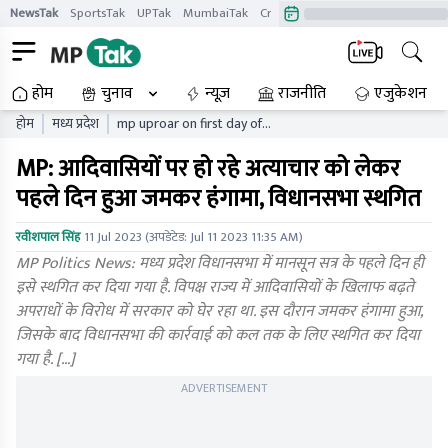
NewsTak
SportsTak
UPTak
MumbaiTak
CrimeTak
Lallantop
AstroTak
होम
चुनाव
न्यूज़
राजनीति
एजुकेशन
होम
मध्य प्रदेश
mp uproar on first day of
monsoon session madhya
MP: आदिवासियों पर हो रहे अत्याचार को लेकर
pradesh assembly
adjourned
पहले दिन हुआ जमकर हंगामा, विधानसभा स्थगित
रवीशपाल सिंह
11 Jul 2023
(अपडेटेड:
Jul 11 2023 11:35 AM
)
MP Politics News: मध्य प्रदेश विधानसभा में मानसून सत्र के पहले दिन ही
इसे स्थगित कर दिया गया है. विपक्ष राज्य में आदिवासियों के खिलाफ बढ़ते
अपराधों के विरोध में सरकार को घेर रहा था. इस दौरान जमकर हंगामा हुआ,
जिसके बाद विधानसभा की कार्रवाई को कल तक के लिए स्थगित कर दिया
गया है. […]
ADVERTISEMENT