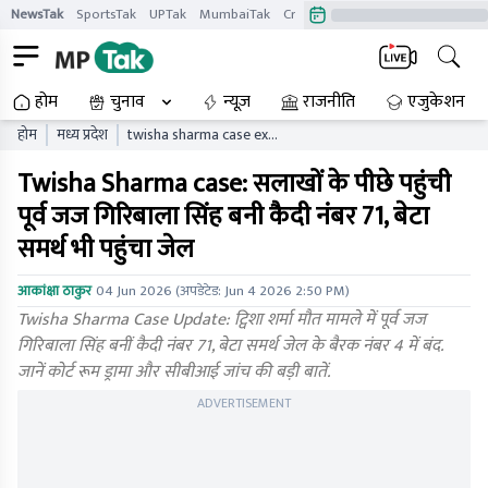
NewsTak
SportsTak
UPTak
MumbaiTak
CrimeTak
Lallantop
AstroTak
होम
चुनाव
न्यूज़
राजनीति
एजुकेशन
होम
मध्य प्रदेश
twisha sharma case ex
judge giribala singh
Twisha Sharma case: सलाखों के पीछे पहुंची
prisoner number bhopal
central jail update
पूर्व जज गिरिबाला सिंह बनी कैदी नंबर 71, बेटा
समर्थ भी पहुंचा जेल
आकांक्षा ठाकुर
04 Jun 2026
(अपडेटेड:
Jun 4 2026 2:50 PM
)
Twisha Sharma Case Update: ट्विशा शर्मा मौत मामले में पूर्व जज
गिरिबाला सिंह बनीं कैदी नंबर 71, बेटा समर्थ जेल के बैरक नंबर 4 में बंद.
जानें कोर्ट रूम ड्रामा और सीबीआई जांच की बड़ी बातें.
ADVERTISEMENT