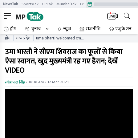
NewsTak
SportsTak
UPTak
MumbaiTak
CrimeTak
Lallantop
AstroTak
होम
चुनाव
न्यूज़
राजनीति
एजुकेशन
होम
मध्य प्रदेश
uma bharti welcomed cm
shivraj with flowers chief
उमा भारती ने सीएम शिवराज का फूलों से किया
minister himself was
surprised video viral
ऐसा स्वागत, खुद मुख्यमंत्री रह गए हैरान; देखें
VIDEO
• 10:38 AM • 12 Mar 2023
रवीशपाल सिंह