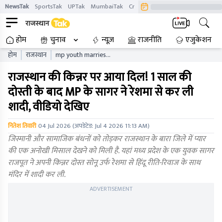
NewsTak
SportsTak
UPTak
MumbaiTak
CrimeTak
Lallantop
AstroTak
होम
चुनाव
न्यूज़
राजनीति
एजुकेशन
होम
राजस्थान
mp youth marries
transgender kinner in
राजस्थान की किन्नर पर आया दिल! 1 साल की
rajasthan baran rjytgc
दोस्ती के बाद MP के सागर ने रेशमा से कर ली
शादी, वीडियो देखिए
नितेश तिवारी
04 Jul 2026
(अपडेटेड:
Jul 4 2026 11:13 AM
)
जिस्मानी और सामाजिक बंधनों को तोड़कर राजस्थान के बारा जिले में प्यार
की एक अनोखी मिसाल देखने को मिली है. यहां मध्य प्रदेश के एक युवक सागर
राजपूत ने अपनी किन्नर दोस्त सोनू उर्फ रेशमा से हिंदू रीति-रिवाज के साथ
मंदिर में शादी कर ली.
ADVERTISEMENT