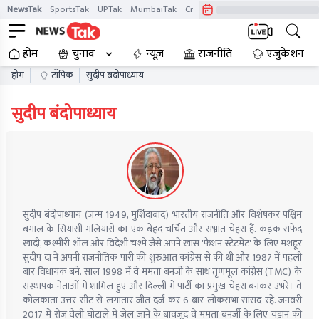
NewsTak
SportsTak
UPTak
MumbaiTak
CrimeTak
Lallantop
AstroTak
होम
चुनाव
न्यूज़
राजनीति
एजुकेशन
होम
टॉपिक
सुदीप बंदोपाध्याय
सुदीप बंदोपाध्याय
सुदीप बंदोपाध्याय (जन्म 1949, मुर्शिदाबाद) भारतीय राजनीति और विशेषकर पश्चिम
बंगाल के सियासी गलियारों का एक बेहद चर्चित और संभ्रांत चेहरा हैं. कड़क सफेद
खादी, कश्मीरी शॉल और विदेशी चश्मे जैसे अपने खास 'फैशन स्टेटमेंट' के लिए मशहूर
सुदीप दा ने अपनी राजनीतिक पारी की शुरुआत कांग्रेस से की थी और 1987 में पहली
बार विधायक बने. साल 1998 में वे ममता बनर्जी के साथ तृणमूल कांग्रेस (TMC) के
संस्थापक नेताओं में शामिल हुए और दिल्ली में पार्टी का प्रमुख चेहरा बनकर उभरे। वे
कोलकाता उत्तर सीट से लगातार जीत दर्ज कर 6 बार लोकसभा सांसद रहे. जनवरी
2017 में रोज वैली घोटाले में जेल जाने के बावजूद वे ममता बनर्जी के लिए चट्टान की