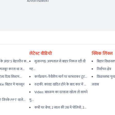
ADVERTISEMENT
लेटेस्ट वीडियो
क्विक लिंक्स
के अंदर 5 बेहतरीन क...
सुजानगढ़: अस्पताल से बाहर निकल रही थी
बिहार विधानसभ
..मजबूर करता था ज...
मह...
निर्वाचन क्षेत्र
हिला दिया सिस्टम...
कर्णप्रयाग–नैनीसैंण मार्ग पर भरभराकर टूट...
विधानसभा चुना
: बिहार में मानसून
रुड़की: कांवड़ खंडित होने के बाद कार में ...
जवाब
Video: बाथरूम का दरवाजा खोला तो सामने
र? जिनके PPT वाले...
मु...
कभी घर बेचा, 2 साल की उम्र में पोलियो, 2...