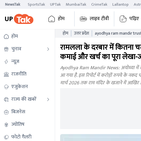
NewsTak
SportsTak
UPTak
MumbaiTak
CrimeTak
Lallantop
Ast
होम
लाइव टीवी
पढ़िए
होम
उत्तर प्रदेश
ayodhya ram mandir trust 
होम
details
रामलला के दरबार में कितना चढ़ा
चुनाव
कमाई और खर्च का पूरा लेखा-
न्यूज़
Ayodhya Ram Mandir News: अयोध्या में राम मं
राजनीति
आ गया है. इस रिपोर्ट में करोड़ों रुपये के नकद
मार्च 2026 तक राम मंदिर के खजाने में आखिर
एजुकेशन
राज्य की खबरें
बिजनेस
ज्योतिष
फोटो गैलरी