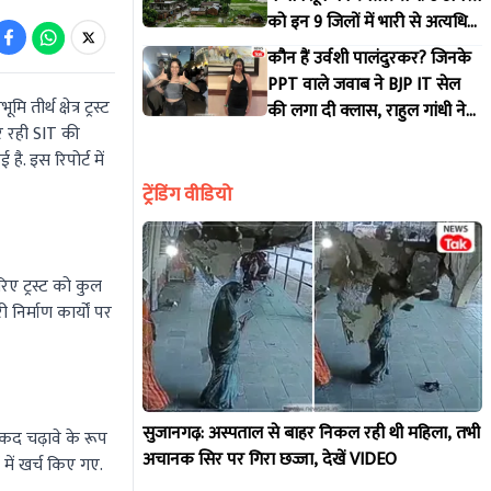
को इन 9 जिलों में भारी से अत्यधिक
भारी बारिश की चेतावनी, जानें
कौन हैं उर्वशी पालंदुरकर? जिनके
अपने जिले का हाल!
PPT वाले जवाब ने BJP IT सेल
ीर्थ क्षेत्र ट्रस्ट
की लगा दी क्लास, राहुल गांधी ने
र रही SIT की
भी शेयर किया वीडियो!
ै. इस रिपोर्ट में
ट्रेंडिंग वीडियो
ए ट्रस्ट को कुल
 निर्माण कार्यों पर
सुजानगढ़: अस्पताल से बाहर निकल रही थी महिला, तभी
 नकद चढ़ावे के रूप
अचानक सिर पर गिरा छज्जा, देखें VIDEO
 में खर्च किए गए.