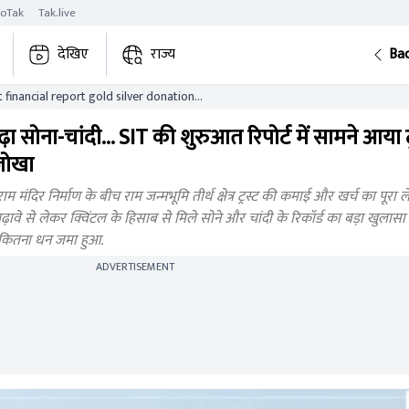
roTak
Tak.live
देखिए
राज्य
Ba
financial report gold silver donation
 सोना-चांदी... SIT की शुरुआत रिपोर्ट में सामने आया ट
जोखा
दिर निर्माण के बीच राम जन्मभूमि तीर्थ क्षेत्र ट्रस्ट की कमाई और खर्च का पूरा 
 चढ़ावे से लेकर क्विंटल के हिसाब से मिले सोने और चांदी के रिकॉर्ड का बड़ा खुलासा
 कितना धन जमा हुआ.
ADVERTISEMENT