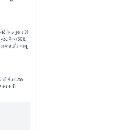
किया ना
Aug 4 2026 1:54 PM
Aug 4 202
पोर्ट के अनुसार 31
्टेट बैंक (SBI),
ुअल फंड और चालू
ातों में 32.259
लिए सरकारी