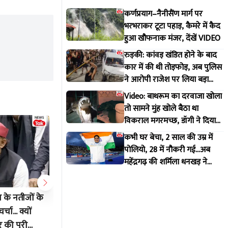
कर्णप्रयाग–नैनीसैंण मार्ग पर
भरभराकर टूटा पहाड़, कैमरे में कैद
हुआ खौफनाक मंजर, देंखें VIDEO
रुड़की: कांवड़ खंडित होने के बाद
कार में की थी तोड़फोड़, अब पुलिस
ने आरोपी राजेश पर लिया बड़ा
एक्शन
Video: बाथरूम का दरवाजा खोला
तो सामने मुंह खोले बैठा था
विकराल मगरमच्छ, डॉगी ने दिया
मकान मालिक को इशारा
कभी घर बेचा, 2 साल की उम्र में
पोलियो, 28 में नौकरी गई...अब
महेंद्रगढ़ की शर्मिला धनखड़ ने
कॉमनवेल्थ गेम्स में रचा इतिहास
 के नतीजों के
UP के डिप्टी सीएम केशव प्रसाद
हरिद्वार 
ा... क्यों
का मदरसों को लेकर विवादित
को रास्ते 
र की पूरी
बयान, विपक्षी नेताओं ने साधा निशाना
में जुड़वा