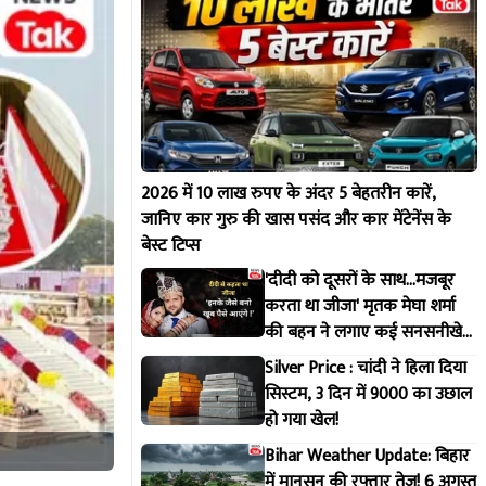
2026 में 10 लाख रुपए के अंदर 5 बेहतरीन कारें,
जानिए कार गुरु की खास पसंद और कार मेंटेनेंस के
बेस्ट टिप्स
'दीदी को दूसरों के साथ...मजबूर
करता था जीजा' मृतक मेघा शर्मा
की बहन ने लगाए कई सनसनीखेज
आरोप !
Silver Price : चांदी ने हिला दिया
सिस्टम, 3 दिन में 9000 का उछाल
हो गया खेल!
Bihar Weather Update: बिहार
में मानसून की रफ्तार तेज! 6 अगस्त