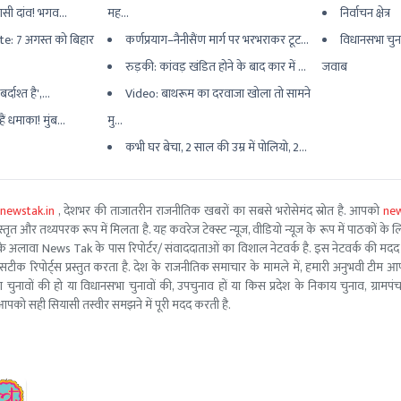
यासी दांव! भगव...
मह...
निर्वाचन क्षेत्र
e: 7 अगस्त को बिहार
कर्णप्रयाग–नैनीसैंण मार्ग पर भरभराकर टूट...
विधानसभा चुन
रुड़की: कांवड़ खंडित होने के बाद कार में ...
जवाब
्दाश्त है',...
Video: बाथरूम का दरवाजा खोला तो सामने
ैं धमाका! मुंब...
मु...
कभी घर बेचा, 2 साल की उम्र में पोलियो, 2...
newstak.in
, देशभर की ताजातरीन राजनीतिक खबरों का सबसे भरोसेमंद स्रोत है. आपको
new
तृत और तथ्यपरक रूप में मिलता है. यह कवरेज टेक्स्ट न्यूज, वीडियो न्यूज के रूप में पाठकों के लिए
ूरो टीम के अलावा News Tak के पास रिपोर्टर/ संवाददाताओं का विशाल नेटवर्क है. इस नेटवर्क की
सटीक रिपोर्ट्स प्रस्तुत करता है. देश के राजनीतिक समाचार के मामले में, हमारी अनुभवी ट
सभा चुनावों की हो या विधानसभा चुनावों की, उपचुनाव हों या किस प्रदेश के निकाय चुनाव, ग्रामप
पको सही सियासी तस्वीर समझने में पूरी मदद करती है.