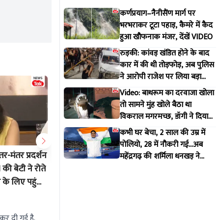
कर्णप्रयाग–नैनीसैंण मार्ग पर
भरभराकर टूटा पहाड़, कैमरे में कैद
हुआ खौफनाक मंजर, देंखें VIDEO
रुड़की: कांवड़ खंडित होने के बाद
कार में की थी तोड़फोड़, अब पुलिस
ने आरोपी राजेश पर लिया बड़ा
एक्शन
Video: बाथरूम का दरवाजा खोला
तो सामने मुंह खोले बैठा था
विकराल मगरमच्छ, डॉगी ने दिया
मकान मालिक को इशारा
कभी घर बेचा, 2 साल की उम्र में
पोलियो, 28 में नौकरी गई...अब
ंतर-मंतर प्रदर्शन
2400 से...8 लाख फॉलोअर्स! कौन हैं
नैनीताल :
महेंद्रगढ़ की शर्मिला धनखड़ ने
कॉमनवेल्थ गेम्स में रचा इतिहास
की बेटी ने रोते
जंतर-मंतर प्रोटेस्ट से रातों-रात फेमस हुए
छेड़छाड़ 
के लिए पहुंचीं
अभिनव बिष्ट?
पकड़कर ब
सबक
Aug 2 2026 10:32 AM
Aug 1 202
 कर दी गई है.