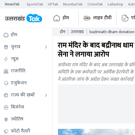
NewsTak
SportsTak
UPTak
MumbaiTak
CrimeTak
Lallantop
Ast
होम
लाइव टीवी
पढ
होम
उत्तराखंड
badrinath dham donation s
होम
राम मंदिर के बाद बद्रीनाथ धाम
चुनाव
सेना ने लगाया आरोप
न्यूज़
अयोध्या राम मंदिर के बाद अब उत्तराखंड के प्रसि
राजनीति
समिति के एक कर्मचारी पर आर्थिक हेराफेरी के
ने आंतरिक जांच के आदेश देकर सख्त कार्रवाई 
एजुकेशन
राज्य की खबरें
बिजनेस
ज्योतिष
फोटो गैलरी