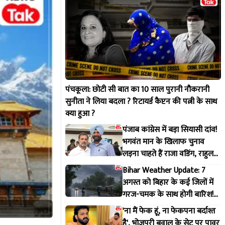
पंचकूला: छोटी सी बात का 10 साल पुरानी नौकरानी
सुनीता ने लिया बदला ? रिटायर्ड कैप्टन की पत्नी के साथ
क्या हुआ ?
पंजाब कांग्रेस में बड़ा सियासी दांव!
भगवंत मान के खिलाफ चुनाव
लड़ना चाहते हैं राजा वडिंग, राहुल
गांधी से मांगी हरी झंडी
Bihar Weather Update: 7
अगस्त को बिहार के कई जिलों में
गरज-चमक के साथ होगी बारिश!
IMD ने जारी किया अलर्ट
'ना मैं फेक हूं, ना फेकपना बर्दाश्त
है', भोजपुरी बवाल के सेट पर पावर