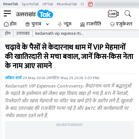
NewsTak
SportsTak
UPTak
MumbaiTak
CrimeTak
Lallantop
AstroTak
होम
चुनाव
न्यूज़
राजनीति
एजुकेशन
होम
उत्तराखंड
kedarnath vip expense rti
bktc political controversy
चढ़ावे के पैसों से केदारनाथ धाम में VIP मेहमानों
uttarakhand
की खातिरदारी से मचा बवाल, जानें किस-किस नेता
के नाम आए सामने
अंकित शर्मा
29 May 2026
(अपडेटेड:
May 29 2026 5:03 PM
)
Kedarnath VIP Expenses Controversy: केदारनाथ धाम में श्रद्धालुओं
के चढ़ावे के इस्तेमाल को लेकर बड़ा विवाद खड़ा हो गया है. RTI में नेताओं,
रिश्तेदारों और खास मेहमानों पर मंदिर फंड खर्च होने के आरोप लगे हैं. खुलासे
के बाद उत्तराखंड की राजनीति गरमा गई है और BKTC की कार्यप्रणाली पर
गंभीर सवाल उठने लगे हैं.
ADVERTISEMENT