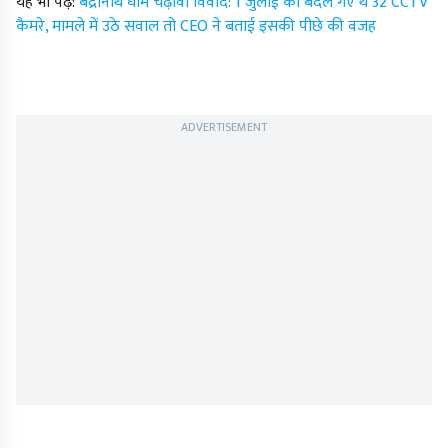
यह भी पढ़ें:
बद्रीनाथ धाम चढ़ावा विवाद: 1 जुलाई को बदले गए थे 32 CCTV
कैमरे, मामले में उठे सवाल तो CEO ने बताई इसकी पीछे की वजह
ADVERTISEMENT