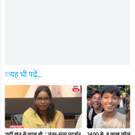
यह भी पढ़ें...
'वर्दी खून से लाल थी...' जंतर-मंतर प्रदर्शन
2400 से...8 लाख फॉलोअर्