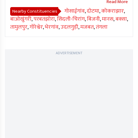
गोसाईगांव
,
दोटमा
,
कोकराझार
,
Nearby Constituencies
बाओखुंगरी
,
परबतझोरा
,
सिदली-चिरांग
,
बिजनी
,
मानस
,
बक्सा
,
तामुलपुर
,
गोरेश्वेर
,
भेरगांव
,
उदलगुड़ी
,
मजबत
,
तंगला
ADVERTISEMENT