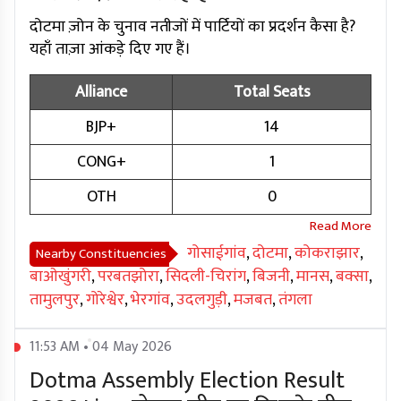
दोटमा ज़ोन के चुनाव नतीजों में पार्टियों का प्रदर्शन कैसा है?
यहाँ ताज़ा आंकड़े दिए गए हैं।
Alliance
Total Seats
BJP+
14
CONG+
1
OTH
0
गोसाईगांव
,
दोटमा
,
कोकराझार
,
Nearby Constituencies
बाओखुंगरी
,
परबतझोरा
,
सिदली-चिरांग
,
बिजनी
,
मानस
,
बक्सा
,
तामुलपुर
,
गोरेश्वेर
,
भेरगांव
,
उदलगुड़ी
,
मजबत
,
तंगला
11:53 AM • 04 May 2026
Dotma Assembly Election Result