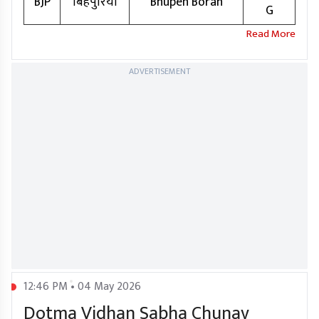
BJP
बिहपुरिया
Bhupen Borah
G
ADVERTISEMENT
12:46 PM • 04 May 2026
Dotma Vidhan Sabha Chunav