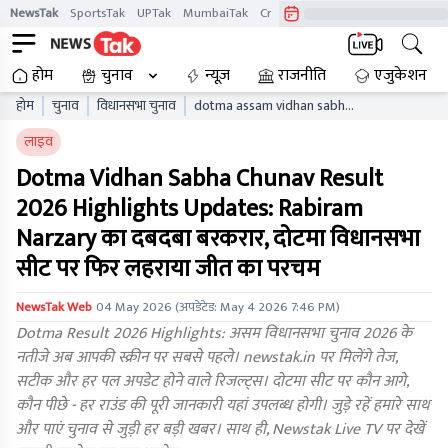
NewsTak
SportsTak
UPTak
MumbaiTak
CrimeTak
Lallantop
AstroTak
होम
चुनाव
न्यूज़
राजनीति
एजुकेशन
होम
चुनाव
विधानसभा चुनाव
dotma assam vidhan sabha
chunav result live updates
लाइव
aaelb
Dotma Vidhan Sabha Chunav Result
2026 Highlights Updates: Rabiram
Narzary का दबदबा बरकरार, दोटमा विधानसभा
सीट पर फिर लहराया जीत का परचम
NewsTak Web
04 May 2026
(अपडेटेड:
May 4 2026 7:46 PM
)
Dotma Result 2026 Highlights: असम विधानसभा चुनाव 2026 के
नतीजे अब आपकी स्क्रीन पर सबसे पहले। newstak.in पर मिलेंगे तेज,
सटीक और हर पल अपडेट होने वाले रिजल्ट्स। दोटमा सीट पर कौन आगे,
कौन पीछे - हर राउंड की पूरी जानकारी यहां उपलब्ध होगी। जुड़े रहें हमारे साथ
और पाएं चुनाव से जुड़ी हर बड़ी खबर। साथ ही, Newstak Live TV पर देखें