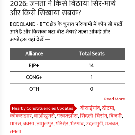
2026: जनता ने किसे बिठाया सिर-माथे
और किसे सिखाया सबक?
BODOLAND - BTC क्षेत्र के चुनाव परिणामों में कौन सी पार्टी
आगे है और किसका घटा वोट शेयर? ताज़ा आंकड़े और
अपडेट्स यहां देखें —
Alliance
Total Seats
BJP+
14
CONG+
1
OTH
0
गोसाईगांव
,
दोटमा
,
Nearby Constituencies Updates
कोकराझार
,
बाओखुंगरी
,
परबतझोरा
,
सिदली-चिरांग
,
बिजनी
,
मानस
,
बक्सा
,
तामुलपुर
,
गोरेश्वेर
,
भेरगांव
,
उदलगुड़ी
,
मजबत
,
तंगला