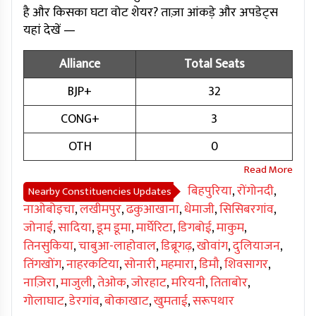
है और किसका घटा वोट शेयर? ताज़ा आंकड़े और अपडेट्स
यहां देखें —
Alliance
Total Seats
BJP+
32
CONG+
3
OTH
0
बिहपुरिया
,
रोंगोनदी
,
Nearby Constituencies Updates
नाओबोइचा
,
लखीमपुर
,
ढकुआखाना
,
धेमाजी
,
सिसिबरगांव
,
जोनाई
,
सादिया
,
डूम डूमा
,
मार्घेरिटा
,
डिगबोई
,
माकुम
,
तिनसुकिया
,
चाबुआ-लाहोवाल
,
डिब्रूगढ़
,
खोवांग
,
दुलियाजन
,
तिंगखोंग
,
नाहरकटिया
,
सोनारी
,
महमारा
,
डिमौ
,
शिवसागर
,
नाज़िरा
,
माजुली
,
तेओक
,
जोरहाट
,
मरियनी
,
तिताबोर
,
गोलाघाट
,
डेरगांव
,
बोकाखाट
,
खुमताई
,
सरूपथार