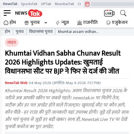
NewsTak
SportsTak
UPTak
MumbaiTak
CrimeTak
Lallantop
AstroTak
होम
चुनाव
न्यूज़
राजनीति
एजुकेशन
होम
चुनाव
विधानसभा चुनाव
khumtai assam vidhan
sabha chunav result live
लाइव
updates aaelb
Khumtai Vidhan Sabha Chunav Result
2026 Highlights Updates: खुमताई
विधानसभा सीट पर BJP ने फिर से दर्ज की जीत
NewsTak Web
04 May 2026
(अपडेटेड:
May 4 2026 7:57 PM
)
Khumtai Result 2026 Highlights: असम विधानसभा चुनाव 2026 के
नतीजे अब आपकी स्क्रीन पर सबसे पहले। newstak.in पर मिलेंगे तेज,
सटीक और हर पल अपडेट होने वाले रिजल्ट्स। खुमताई सीट पर कौन आगे,
कौन पीछे - हर राउंड की पूरी जानकारी यहां उपलब्ध होगी। जुड़े रहें हमारे साथ
और पाएं चुनाव से जुड़ी हर बड़ी खबर। साथ ही, Newstak Live TV पर देखें
चुनावी कवरेज का पूरा अपडेट.