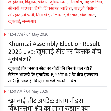
लाहोवाल
,
डिब्रूगढ़
,
खोवांग
,
दुलियाजन
,
तिंगखोंग
,
नाहरकटिया
,
सोनारी
,
महमारा
,
डिमौ
,
शिवसागर
,
नाज़िरा
,
माजुली
,
तेओक
,
जोरहाट
,
मरियनी
,
तिताबोर
,
गोलाघाट
,
डेरगांव
,
बोकाखाट
,
खुमताई
,
सरूपथार
11:54 AM • 04 May 2026
Khumtai Assembly Election Result
2026 Live: खुमताई सीट पर किसके बीच
मुकाबला?
खुमताई विधानसभा सीट पर वोटों की गिनती चल रही है.
लेटेस्ट आंकड़ों के मुताबिक, BJP और INC के बीच मुकाबला
जारी है. जल्द ही विस्तृत आंकड़े सामने आयेंगे.
11:50 AM • 04 May 2026
खुमताई सीट अपडेट: असम में इस
विधानसभा क्षेत्र का ताजा रुझान क्या