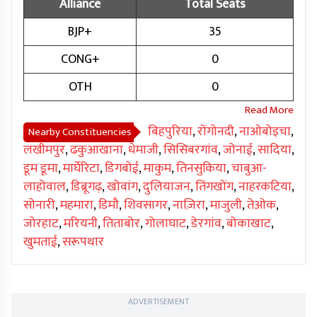
Alliance
Total Seats
BJP+
35
CONG+
0
OTH
0
बिहपुरिया
,
रोंगोनदी
,
नाओबोइचा
,
Nearby Constituencies
लखीमपुर
,
ढकुआखाना
,
धेमाजी
,
सिसिबरगांव
,
जोनाई
,
सादिया
,
डूम डूमा
,
मार्घेरिटा
,
डिगबोई
,
माकुम
,
तिनसुकिया
,
चाबुआ-
लाहोवाल
,
डिब्रूगढ़
,
खोवांग
,
दुलियाजन
,
तिंगखोंग
,
नाहरकटिया
,
सोनारी
,
महमारा
,
डिमौ
,
शिवसागर
,
नाज़िरा
,
माजुली
,
तेओक
,
जोरहाट
,
मरियनी
,
तिताबोर
,
गोलाघाट
,
डेरगांव
,
बोकाखाट
,
खुमताई
,
सरूपथार
ADVERTISEMENT