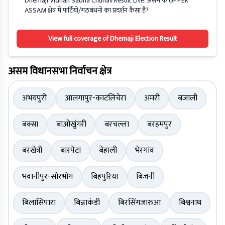
Dhemaji Vidhan Sabha Chunav Result Live: असम के UPPER
ASSAM क्षेत्र में पार्टियों/गठबंधनों का प्रदर्शन कैसा है?
View full coverage of Dhemaji Election Result
असम विधानसभा निर्वाचन क्षेत्र
अभयपुरी
आलगापुर-काटलिचेरा
अमरी
बजाली
बक्सा
बाओखुंगरी
बरचल्ला
बरहमपुर
बरखेत्री
बारपेटा
बेहाली
भेरगांव
भवानीपुर-सोरभोग
बिहपुरिया
बिजनी
बिलासिपारा
बिन्नाकंडी
बिरसिंगजारुआ
बिश्वनाथ