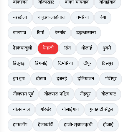
बोकाजन
बोकाखाट
बोको-चायगांव
बोंगाईगांव
बरखोला
चाबुआ-लाहोवाल
चमरिया
चेंगा
डालगांव
डिमौ
डेरगांव
ढकुआखाना
ढेकियाजुली
धेमाजी
ढिंग
धोलाई
धुबरी
डिब्रूगढ़
डिगबोई
दिमोरिया
दीफू
दिसपुर
डूम डूमा
दोटमा
दुधनई
दुलियाजन
गौरीपुर
गोलपारा पूर्व
गोलपारा पश्चिम
गोहपुर
गोलाघाट
गोलकगंज
गोरेश्वेर
गोसाईगांव
गुवाहाटी सेंट्रल
हाफलोंग
हैलाकांडी
हाजो-सुआलकुची
होजाई