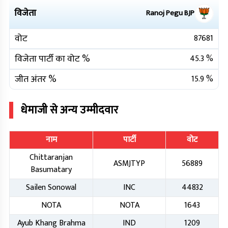
विजेता
Ranoj Pegu
BJP
वोट
87681
विजेता पार्टी का वोट %
45.3
%
जीत अंतर %
15.9
%
धेमाजी
से अन्य उम्मीदवार
नाम
पार्टी
वोट
Chittaranjan
ASMJTYP
56889
Basumatary
Sailen Sonowal
INC
44832
NOTA
NOTA
1643
Ayub Khang Brahma
IND
1209