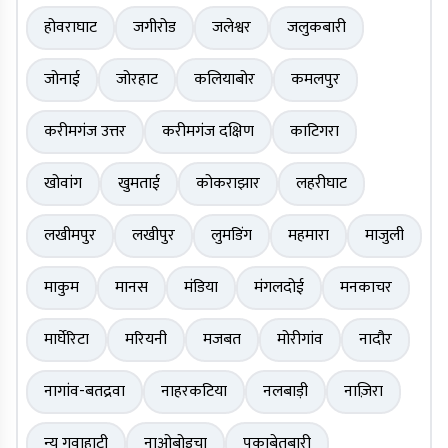
होवराघाट
जगीरोड
जलेश्वर
जलुकबारी
जोनाई
जोरहाट
कलियाबोर
कमलपुर
करीमगंज उत्तर
करीमगंज दक्षिण
काटिगरा
खोवांग
खुमताई
कोकराझार
लहरीघाट
लखीमपुर
लखीपुर
लुमडिंग
महमारा
माजुली
माकुम
मानस
मंडिया
मंगलदोई
मनकाचर
मार्घेरिटा
मरियनी
मजबत
मोरीगांव
नादौर
नागांव-बतद्रवा
नाहरकटिया
नलबाड़ी
नाज़िरा
न्यू गुवाहाटी
नाओबोइचा
पकाबेतबारी