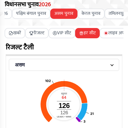
विधानसभा चुनाव
2026
2026
पश्चिम बंगाल चुनाव
असम चुनाव
केरल चुनाव
तमिलनाडु च
खबरें
रिजल्ट
VIP सीट
हर सीट
लाइव अपडे
रिजल्ट टैली