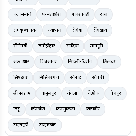
पलासबारी
परबतझोरा
पाथरकांडी
राहा
रामकृष्ण नगर
रंगापारा
रंगिया
रोंगखांग
रोंगोनदी
रुपोहीहाट
सादिया
समागुरी
सरूपथार
शिवसागर
सिदली-चिरांग
सिलचर
सिपझार
सिसिबरगांव
सोनाई
सोनारी
श्रीजनग्राम
तामुलपुर
तंगला
तेओक
तेजपुर
तिहू
तिंगखोंग
तिनसुकिया
तिताबोर
उदलगुड़ी
उदहारबोंड