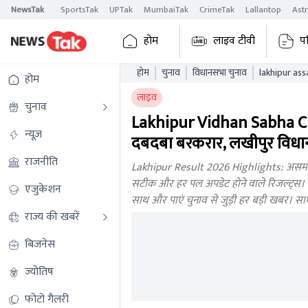
NewsTak
SportsTak
UPTak
MumbaiTak
CrimeTak
Lallantop
Ast
होम
लाइव टीवी
प
होम
चुनाव
विधानसभा चुनाव
होम
लाइव
चुनाव
Lakhipur Vidhan Sabha Ch
न्यूज़
दबदबा बरकरार, लखीपुर विध
राजनीति
Lakhipur Result 2026 Highlights: असम वि
सटीक और हर पल अपडेट होने वाले रिजल्ट्स। लखी
एजुकेशन
साथ और पाएं चुनाव से जुड़ी हर बड़ी खबर। सा
राज्य की खबरें
बिजनेस
ज्योतिष
फोटो गैलरी