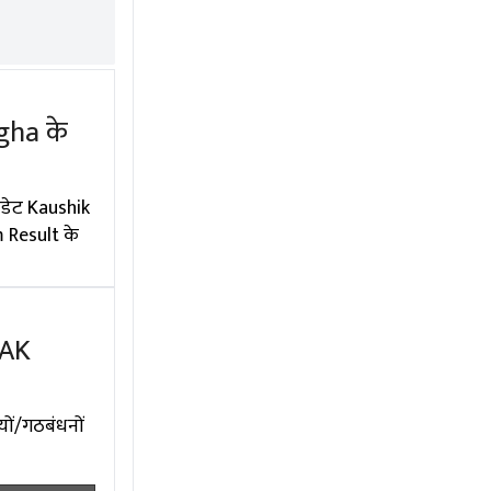
gha के
ंडेट Kaushik
m Result के
RAK
ों/गठबंधनों