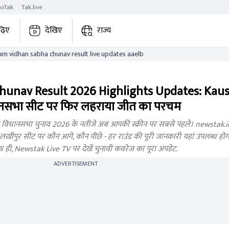
roTak
Tak.live
ढ़िए
देखिए
राज्य
lakhipur assam vidhan sabha chunav result live updates aaelb
unav Result 2026 Highlights Updates: Kaus
ानसभा सीट पर फिर लहराया जीत का परचम
धानसभा चुनाव 2026 के नतीजे अब आपकी स्क्रीन पर सबसे पहले। newstak.in प
पुर सीट पर कौन आगे, कौन पीछे - हर राउंड की पूरी जानकारी यहां उपलब्ध होगी। ज
थ ही, Newstak Live TV पर देखें चुनावी कवरेज का पूरा अपडेट.
ADVERTISEMENT