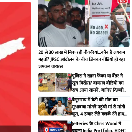
20 से 30 लाख में बिक रही नौकरियां...कौन हैं जयराम
महतो? JPSC आंदोलन के बीच जिनका वीडियो हो रहा
जमकर वायरल
पुलिस ने खाना फेंका या वेंडर ने
खुद बिखेरा? वायरल वीडियो का
सच आया सामने, जानिए दिल्ली
पुलिस ने क्या कहा
बेगूसराय में बेटी की मौत का
मुआवजा मांगने पहुंची मां से मांगी
घूस, 4 हजार लेते क्लर्क रंगे हाथ
गिरफ्तार
Jefferies के Chris Wood ने
बदला India Portfolio, HDFC