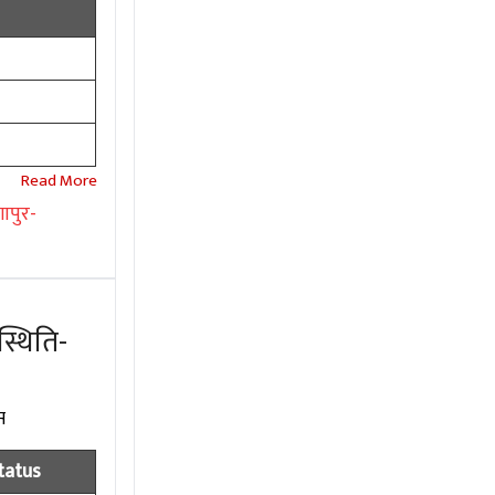
पुर-
्थिति-
स
tatus