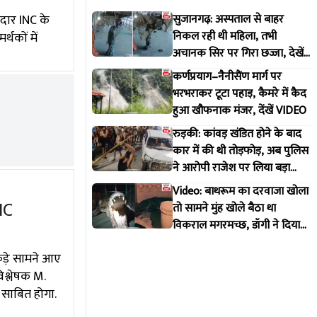
दार INC के
सुजानगढ़: अस्पताल से बाहर
निकल रही थी महिला, तभी
थकों में
अचानक सिर पर गिरा छज्जा, देखें
VIDEO
कर्णप्रयाग–नैनीसैंण मार्ग पर
भरभराकर टूटा पहाड़, कैमरे में कैद
हुआ खौफनाक मंजर, देंखें VIDEO
रुड़की: कांवड़ खंडित होने के बाद
कार में की थी तोड़फोड़, अब पुलिस
ने आरोपी राजेश पर लिया बड़ा
एक्शन
Video: बाथरूम का दरवाजा खोला
NC
तो सामने मुंह खोले बैठा था
विकराल मगरमच्छ, डॉगी ने दिया
मकान मालिक को इशारा
कड़े सामने आए
िश्लेषक M.
 साबित होगा.