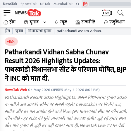
NewsTak
SportsTak
UPTak
MumbaiTak
CrimeTak
Lallantop
AstroTak
होम
चुनाव
न्यूज़
राजनीति
एजुकेशन
होम
चुनाव
विधानसभा चुनाव
patharkandi assam vidhan
sabha chunav result live
लाइव
updates aaelb
Patharkandi Vidhan Sabha Chunav
Result 2026 Highlights Updates:
पाथरकांडी विधानसभा सीट के परिणाम घोषित, BJP
ने INC को मात दी.
NewsTak Web
04 May 2026
(अपडेटेड:
May 4 2026 8:02 PM
)
Patharkandi Result 2026 Highlights: असम विधानसभा चुनाव 2026
के नतीजे अब आपकी स्क्रीन पर सबसे पहले। newstak.in पर मिलेंगे तेज,
सटीक और हर पल अपडेट होने वाले रिजल्ट्स। पाथरकांडी सीट पर कौन आगे,
कौन पीछे - हर राउंड की पूरी जानकारी यहां उपलब्ध होगी। जुड़े रहें हमारे साथ
और पाएं चुनाव से जुड़ी हर बड़ी खबर। साथ ही, Newstak Live TV पर देखें