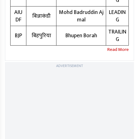
G
AIU
Mohd Badruddin Aj
LEADIN
बिन्नाकंडी
DF
mal
G
TRAILIN
BJP
बिहपुरिया
Bhupen Borah
G
ADVERTISEMENT