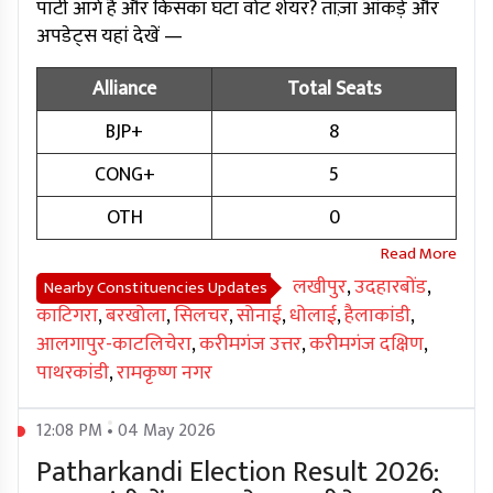
पार्टी आगे है और किसका घटा वोट शेयर? ताज़ा आंकड़े और
अपडेट्स यहां देखें —
Alliance
Total Seats
BJP+
8
CONG+
5
OTH
0
लखीपुर
,
उदहारबोंड
,
Nearby Constituencies Updates
काटिगरा
,
बरखोला
,
सिलचर
,
सोनाई
,
धोलाई
,
हैलाकांडी
,
आलगापुर-काटलिचेरा
,
करीमगंज उत्तर
,
करीमगंज दक्षिण
,
पाथरकांडी
,
रामकृष्ण नगर
12:08 PM • 04 May 2026
Patharkandi Election Result 2026: