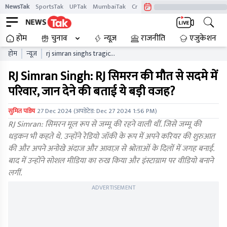
NewsTak
SportsTak
UPTak
MumbaiTak
CrimeTak
Lallantop
AstroTak
होम
चुनाव
न्यूज़
राजनीति
एजुकेशन
होम
न्यूज़
rj simran singhs tragic
death shocks all family
RJ Simran Singh: RJ सिमरन की मौत से सदमे में
reveals the heartbreaking
reason
परिवार, जान देने की बताई ये बड़ी वजह?
सुमित पांडेय
27 Dec 2024
(अपडेटेड:
Dec 27 2024 1:56 PM
)
RJ Simran: सिमरन मूल रूप से जम्मू की रहने वाली थीं. जिसे जम्मू की
धड़कन भी कहते थे. उन्होंने रेडियो जॉकी के रूप में अपने करियर की शुरुआत
की और अपने अनोखे अंदाज और आवाज़ से श्रोताओं के दिलों में जगह बनाई.
बाद में उन्होंने सोशल मीडिया का रुख किया और इंस्टाग्राम पर वीडियो बनाने
लगीं.
ADVERTISEMENT