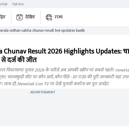
roTak
Tak.live
ढ़िए
देखिए
राज्य
chalakkudy kerala vidhan sabha chunav result live updates kaelb
 Chunav Result 2026 Highlights Updates: चा
से दर्ज की जीत
 विधानसभा चुनाव 2026 के नतीजे अब आपकी स्क्रीन पर सबसे पहले। newstak.
। चालक्कुडी सीट पर कौन आगे, कौन पीछे - हर राउंड की पूरी जानकारी यहां उपलब्ध 
बर। साथ ही, Newstak Live TV पर देखें चुनावी कवरेज का पूरा अपडेट.
ADVERTISEMENT