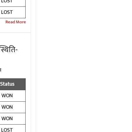
LOST
LOST
्थिति-
स
Status
WON
WON
WON
LOST