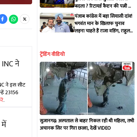
बदला ? रिटायर्ड कैप्टन की पत्नी के
साथ क्या हुआ ?
पंजाब कांग्रेस में बड़ा सियासी दांव!
भगवंत मान के खिलाफ चुनाव
लड़ना चाहते हैं राजा वडिंग, राहुल
गांधी से मांगी हरी झंडी
ट्रेंडिंग वीडियो
INC ने
INC ने इस सीट
हें 23156
ें
.
सुजानगढ़: अस्पताल से बाहर निकल रही थी महिला, तभी
ें
अचानक सिर पर गिरा छज्जा, देखें VIDEO