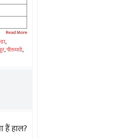
ुडा
,
वूर
,
पीरुमाडे
,
 हैं हाल?