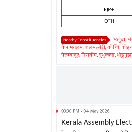
BJP+
OTH
अलुवा
,
अं
Nearby Constituencies
कैपामंगलम
,
कलमस्सेरी
,
कोच्चि
,
कोडुं
पेरुम्बावूर
,
पिरावोम
,
पुथुक्कड़
,
थोडुपुझ
03:30 PM • 04 May 2026
Kerala Assembly Election