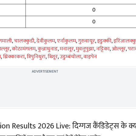
0
0
गमाली
,
चालक्कुडी
,
देवीकुलम
,
एर्नाकुलम
,
गुरुवायूर
,
इडुक्की
,
इरिंजालक्क
गल्लूर
,
कोठामंगलम
,
कुन्नाथुनाड
,
मनालूर
,
मुवत्तुपुझा
,
नट्टिका
,
ओल्लूर
,
परा
ा
,
थ्रिक्काकरा
,
त्रिपुनिथुरा
,
त्रिशूर
,
उडुम्बंचोला
,
वाइपेन
ADVERTISEMENT
 Results 2026 Live: दिग्गज कैंडिडेट्स के क्या