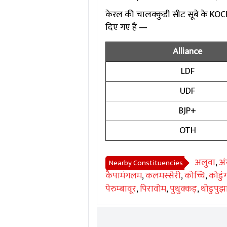
केरल की चालक्कुडी सीट सूबे के KOCHI इ
दिए गए हैं —
Alliance
LDF
UDF
BJP+
OTH
अलुवा
,
अं
Nearby Constituencies
कैपामंगलम
,
कलमस्सेरी
,
कोच्चि
,
कोडुं
पेरुम्बावूर
,
पिरावोम
,
पुथुक्कड़
,
थोडुपुझ