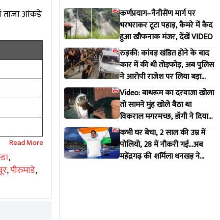
ँ ताज़ा आंकड़े
कर्णप्रयाग–नैनीसैंण मार्ग पर
भरभराकर टूटा पहाड़, कैमरे में कैद
हुआ खौफनाक मंजर, देंखें VIDEO
रुड़की: कांवड़ खंडित होने के बाद
कार में की थी तोड़फोड़, अब पुलिस
ने आरोपी राजेश पर लिया बड़ा
एक्शन
Video: बाथरूम का दरवाजा खोला
तो सामने मुंह खोले बैठा था
विकराल मगरमच्छ, डॉगी ने दिया
मकान मालिक को इशारा
कभी घर बेचा, 2 साल की उम्र में
पोलियो, 28 में नौकरी गई...अब
महेंद्रगढ़ की शर्मिला धनखड़ ने
ुडा
,
कॉमनवेल्थ गेम्स में रचा इतिहास
वूर
,
पीरुमाडे
,