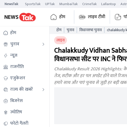
NewsTak
SportsTak
UPTak
MumbaiTak
CrimeTak
Lallantop
Ast
होम
लाइव टीवी
प
होम
चुनाव
विधानसभा चुनाव
होम
लाइव
चुनाव
Chalakkudy Vidhan Sabha
न्यूज़
विधानसभा सीट पर INC ने फिर 
राजनीति
Chalakkudy Result 2026 Highlights: केरल
तेज, सटीक और हर पल अपडेट होने वाले रिजल्ट्स
एजुकेशन
हमारे साथ और पाएं चुनाव से जुड़ी हर बड़ी ख
राज्य की खबरें
बिजनेस
ज्योतिष
फोटो गैलरी