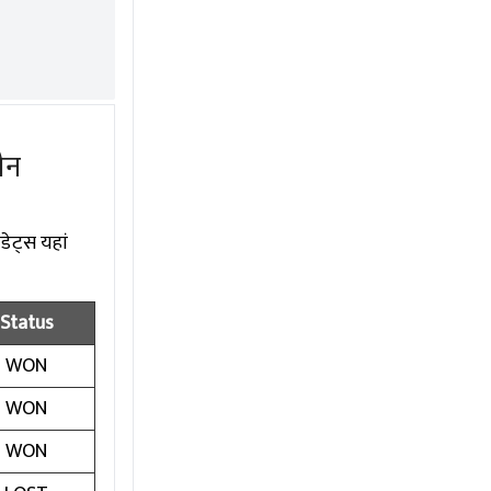
ौन
डेट्स यहां
Status
WON
WON
WON