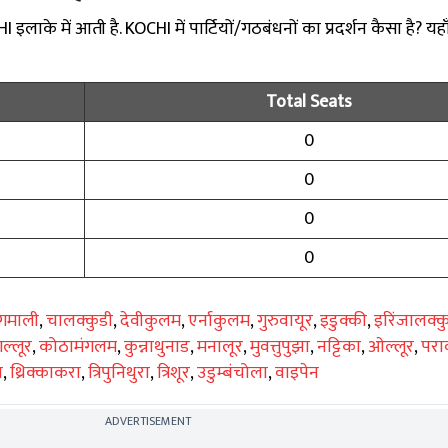
लाके में आती है. KOCHI में पार्टियों/गठबंधनों का प्रदर्शन कैसा है? यहा
Total Seats
0
0
0
0
गमाली
,
चालक्कुडी
,
देवीकुलम
,
एर्नाकुलम
,
गुरुवायूर
,
इडुक्की
,
इरिंजालक्क
गल्लूर
,
कोठामंगलम
,
कुन्नाथुनाड
,
मनालूर
,
मुवत्तुपुझा
,
नट्टिका
,
ओल्लूर
,
परा
ा
,
थ्रिक्काकरा
,
त्रिपुनिथुरा
,
त्रिशूर
,
उडुम्बंचोला
,
वाइपेन
ADVERTISEMENT