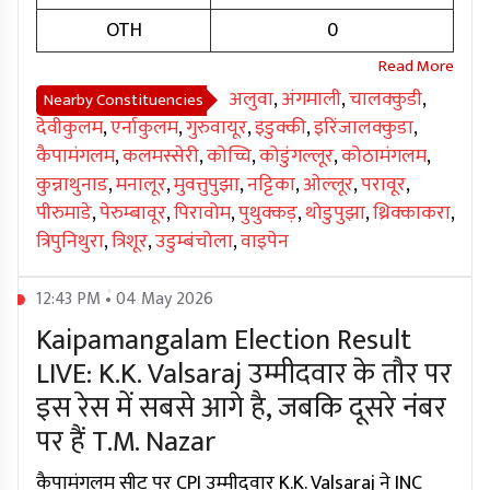
OTH
0
अलुवा
,
अंगमाली
,
चालक्कुडी
,
Nearby Constituencies
देवीकुलम
,
एर्नाकुलम
,
गुरुवायूर
,
इडुक्की
,
इरिंजालक्कुडा
,
कैपामंगलम
,
कलमस्सेरी
,
कोच्चि
,
कोडुंगल्लूर
,
कोठामंगलम
,
कुन्नाथुनाड
,
मनालूर
,
मुवत्तुपुझा
,
नट्टिका
,
ओल्लूर
,
परावूर
,
पीरुमाडे
,
पेरुम्बावूर
,
पिरावोम
,
पुथुक्कड़
,
थोडुपुझा
,
थ्रिक्काकरा
,
त्रिपुनिथुरा
,
त्रिशूर
,
उडुम्बंचोला
,
वाइपेन
12:43 PM • 04 May 2026
Kaipamangalam Election Result
LIVE: K.K. Valsaraj उम्मीदवार के तौर पर
इस रेस में सबसे आगे है, जबकि दूसरे नंबर
पर हैं T.M. Nazar
कैपामंगलम सीट पर CPI उम्मीदवार K.K. Valsaraj ने INC