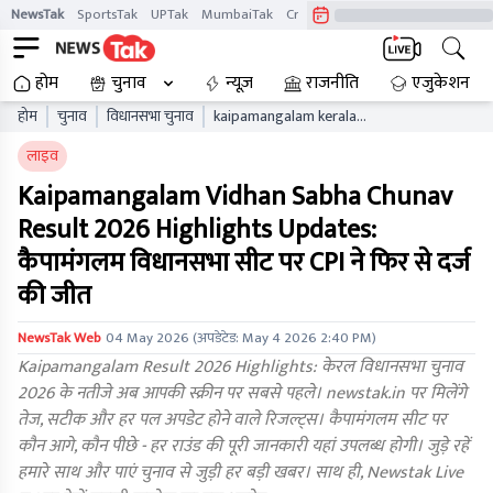
NewsTak
SportsTak
UPTak
MumbaiTak
CrimeTak
Lallantop
AstroTak
होम
चुनाव
न्यूज़
राजनीति
एजुकेशन
होम
चुनाव
विधानसभा चुनाव
kaipamangalam kerala
vidhan sabha chunav result
लाइव
live updates kaelb
Kaipamangalam Vidhan Sabha Chunav
Result 2026 Highlights Updates:
कैपामंगलम विधानसभा सीट पर CPI ने फिर से दर्ज
की जीत
NewsTak Web
04 May 2026
(अपडेटेड:
May 4 2026 2:40 PM
)
Kaipamangalam Result 2026 Highlights: केरल विधानसभा चुनाव
2026 के नतीजे अब आपकी स्क्रीन पर सबसे पहले। newstak.in पर मिलेंगे
तेज, सटीक और हर पल अपडेट होने वाले रिजल्ट्स। कैपामंगलम सीट पर
कौन आगे, कौन पीछे - हर राउंड की पूरी जानकारी यहां उपलब्ध होगी। जुड़े रहें
हमारे साथ और पाएं चुनाव से जुड़ी हर बड़ी खबर। साथ ही, Newstak Live