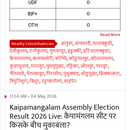
UDF
0
BJP+
0
OTH
0
अलुवा
,
अंगमाली
,
चालक्कुडी
,
Nearby Constituencies
देवीकुलम
,
एर्नाकुलम
,
गुरुवायूर
,
इडुक्की
,
इरिंजालक्कुडा
,
कैपामंगलम
,
कलमस्सेरी
,
कोच्चि
,
कोडुंगल्लूर
,
कोठामंगलम
,
कुन्नाथुनाड
,
मनालूर
,
मुवत्तुपुझा
,
नट्टिका
,
ओल्लूर
,
परावूर
,
पीरुमाडे
,
पेरुम्बावूर
,
पिरावोम
,
पुथुक्कड़
,
थोडुपुझा
,
थ्रिक्काकरा
,
त्रिपुनिथुरा
,
त्रिशूर
,
उडुम्बंचोला
,
वाइपेन
11:54 AM • 04 May 2026
Kaipamangalam Assembly Election
Result 2026 Live: कैपामंगलम सीट पर
किसके बीच मुकाबला?