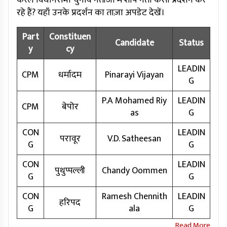
केरल विधानसभा चुनाव नतीजों में शीर्ष नेता कैसा प्रदर्शन कर
रहे हैं? यहाँ उनके प्रदर्शन का ताज़ा अपडेट देखें।
Part
Constituen
Candidate
Status
y
cy
LEADIN
CPM
धर्मादम
Pinarayi Vijayan
G
P.A Mohamed Riy
LEADIN
CPM
बेपोर
as
G
CON
LEADIN
परावूर
V.D. Satheesan
G
G
CON
LEADIN
पुथुप्पल्ली
Chandy Oommen
G
G
CON
Ramesh Chennith
LEADIN
हरिपद
G
ala
G