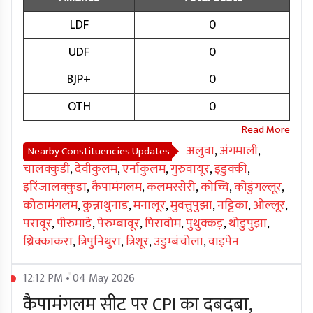
LDF
0
UDF
0
BJP+
0
OTH
0
अलुवा
,
अंगमाली
,
Nearby Constituencies Updates
चालक्कुडी
,
देवीकुलम
,
एर्नाकुलम
,
गुरुवायूर
,
इडुक्की
,
इरिंजालक्कुडा
,
कैपामंगलम
,
कलमस्सेरी
,
कोच्चि
,
कोडुंगल्लूर
,
कोठामंगलम
,
कुन्नाथुनाड
,
मनालूर
,
मुवत्तुपुझा
,
नट्टिका
,
ओल्लूर
,
परावूर
,
पीरुमाडे
,
पेरुम्बावूर
,
पिरावोम
,
पुथुक्कड़
,
थोडुपुझा
,
थ्रिक्काकरा
,
त्रिपुनिथुरा
,
त्रिशूर
,
उडुम्बंचोला
,
वाइपेन
12:12 PM • 04 May 2026
कैपामंगलम सीट पर CPI का दबदबा,