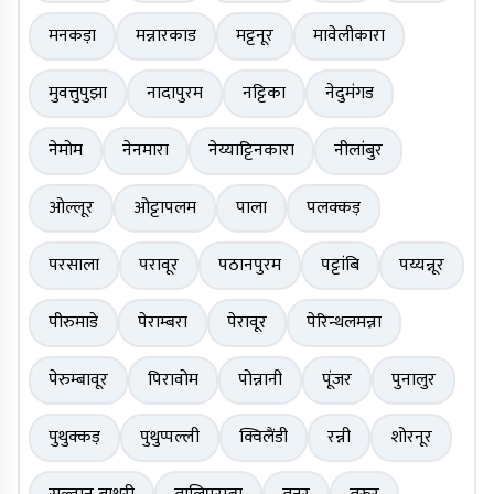
मनकड़ा
मन्नारकाड
मट्टनूर
मावेलीकारा
मुवत्तुपुझा
नादापुरम
नट्टिका
नेदुमंगड
नेमोम
नेनमारा
नेय्याट्टिनकारा
नीलांबुर
ओल्लूर
ओट्टापलम
पाला
पलक्कड़
परसाला
परावूर
पठानपुरम
पट्टांबि
पय्यन्नूर
पीरुमाडे
पेराम्बरा
पेरावूर
पेरिन्थलमन्ना
पेरुम्बावूर
पिरावोम
पोन्नानी
पूंजर
पुनालुर
पुथुक्कड़
पुथुप्पल्ली
क्विलैंडी
रन्नी
शोरनूर