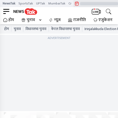
NewsTak
SportsTak
UPTak
MumbaiTak
CrimeTak
Lallantop
AstroTak
होम
चुनाव
न्यूज़
राजनीति
एजुकेशन
होम
चुनाव
विधानसभा चुनाव
केरल विधानसभा चुनाव
Irinjalakkuda Election 
ADVERTISEMENT