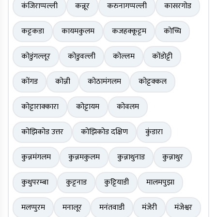
कंजिराप्पल्ली
कन्नूर
करुनागप्पल्ली
कासरगोड
कट्टकडा
कायमकुलम
कजहक्कूट्टम
कोच्चि
कोडुंगल्लूर
कोडुवल्ली
कोल्लम
कोंडोट्टी
कोंगड
कोन्नी
कोठामंगलम
कोट्टक्कल
कोट्टाराक्कारा
कोट्टायम
कोवलम
कोझिकोड उत्तर
कोझिकोड दक्षिण
कुंडारा
कुन्नमंगलम
कुन्नमकुलम
कुन्नाथुनाड
कुन्नाथुर
कुथुपरम्बा
कुट्टनाड
कुट्टियाडी
मालमपुझा
मलप्पुरम
मनालूर
मनंतवाडी
मंजेरी
मंजेश्वर