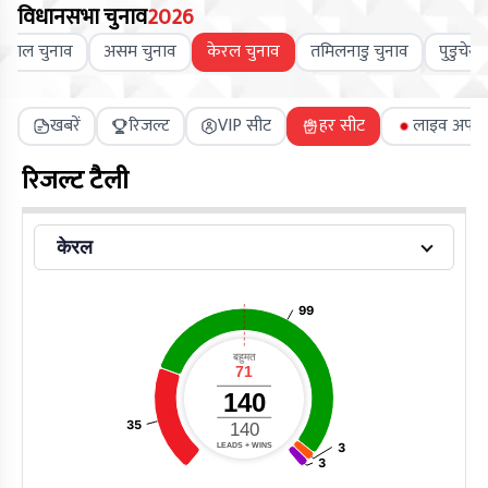
विधानसभा चुनाव
2026
 बंगाल चुनाव
असम चुनाव
केरल चुनाव
तमिलनाडु चुनाव
पुडुचेरी
खबरें
रिजल्ट
VIP सीट
हर सीट
लाइव अपडे
रिजल्ट टैली