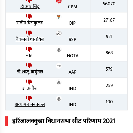
56070
डॉ आर बिंदू
CPM
27167
संतोष चेराकुलम
BJP
921
थैंकमनी थारायिल
BSP
863
नोटा
NOTA
579
डॉ शाजू कवुंगल
AAP
259
डॉ अनीश
IND
100
अय्यप्पन मनक्कल
IND
इरिंजालक्कुडा
विधानसभा सीट परिणाम
2021