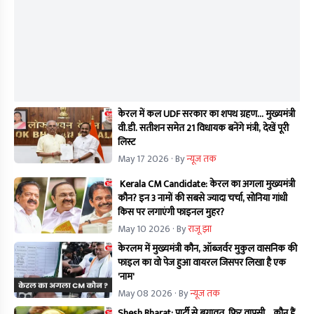
केरल में कल UDF सरकार का शपथ ग्रहण… मुख्यमंत्री
वी.डी. सतीशन समेत 21 विधायक बनेंगे मंत्री, देखें पूरी
लिस्ट
May 17 2026
· By
न्यूज तक
Kerala CM Candidate: केरल का अगला मुख्यमंत्री
कौन? इन 3 नामों की सबसे ज्यादा चर्चा, सोनिया गांधी
किस पर लगाएंगी फाइनल मुहर?
May 10 2026
· By
राजू झा
केरलम में मुख्यमंत्री कौन, ऑब्जर्वर मुकुल वासनिक की
फाइल का वो पेज हुआ वायरल जिसपर लिखा है एक
'नाम'
May 08 2026
· By
न्यूज तक
Shesh Bharat: पार्टी से बगावत, फिर वापसी... कौन हैं