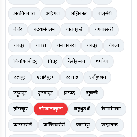
अरुविक्कारा
अट्टिंगल
अझिकोड
बालुसेरी
बेपोर
चदयामंगलम
चालक्कुडी
चंगनास्सेरी
चथन्नूर
चावरा
चेलाक्कारा
चेंगन्नूर
चेर्थला
चिरायिनकीझु
चित्तूर
देवीकुलम
धर्मादम
एलाथुर
एराविपुरम
एरानाड
एर्नाकुलम
एट्टूमनूर
गुरुवायूर
हरिपद
इडुक्की
इरिक्कूर
इरिंजालक्कुडा
कडुथुरुथी
कैपामंगलम
कलमस्सेरी
कल्लियासेरी
कलपेट्टा
कन्हानगड़