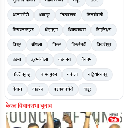
सुल्तान बाथरी
तालिपरम्बा
तनूर
तरुर
थालास्सेरी
थावनूर
तिरुवल्ला
तिरुवंबाडी
तिरुवनंतपुरम
थोडुपुझा
थ्रिक्काकरा
त्रिपुनिथुरा
त्रिशूर
थ्रीथला
तिरुर
तिरुरंगडी
त्रिकरीपुर
उडमा
उडुम्बंचोला
वडकारा
वैकोम
वल्लिक्कुन्नू
वामनपुरम
वर्कला
वट्टियोरकावु
वेंगारा
वाइपेन
वडक्कनचेरी
वांडूर
केरल विधानसभा चुनाव