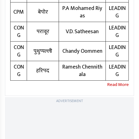
P.A Mohamed Riy
LEADIN
CPM
बेपोर
as
G
CON
LEADIN
परावूर
V.D. Satheesan
G
G
CON
LEADIN
पुथुप्पल्ली
Chandy Oommen
G
G
CON
Ramesh Chennith
LEADIN
हरिपद
G
ala
G
ADVERTISEMENT