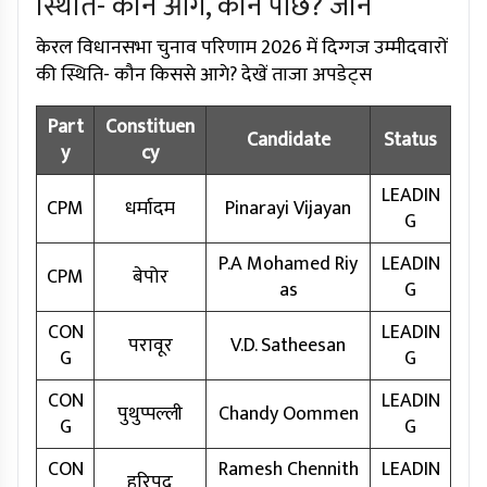
स्थिति- कौन आगे, कौन पीछे? जानें
केरल विधानसभा चुनाव परिणाम 2026 में दिग्गज उम्मीदवारों
की स्थिति- कौन किससे आगे? देखें ताजा अपडेट्स
Part
Constituen
Candidate
Status
y
cy
LEADIN
CPM
धर्मादम
Pinarayi Vijayan
G
P.A Mohamed Riy
LEADIN
CPM
बेपोर
as
G
CON
LEADIN
परावूर
V.D. Satheesan
G
G
CON
LEADIN
पुथुप्पल्ली
Chandy Oommen
G
G
CON
Ramesh Chennith
LEADIN
हरिपद