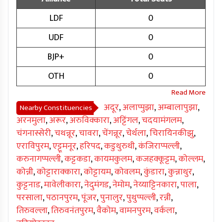
LDF
0
UDF
0
BJP+
0
OTH
0
अदूर
,
अलाप्पुझा
,
अम्बालापुझा
,
Nearby Constituencies
अरनमुला
,
अरूर
,
अरुविक्कारा
,
अट्टिंगल
,
चदयामंगलम
,
चंगनास्सेरी
,
चथन्नूर
,
चावरा
,
चेंगन्नूर
,
चेर्थला
,
चिरायिनकीझु
,
एराविपुरम
,
एट्टूमनूर
,
हरिपद
,
कडुथुरुथी
,
कंजिराप्पल्ली
,
करुनागप्पल्ली
,
कट्टकडा
,
कायमकुलम
,
कजहक्कूट्टम
,
कोल्लम
,
कोन्नी
,
कोट्टाराक्कारा
,
कोट्टायम
,
कोवलम
,
कुंडारा
,
कुन्नाथुर
,
कुट्टनाड
,
मावेलीकारा
,
नेदुमंगड
,
नेमोम
,
नेय्याट्टिनकारा
,
पाला
,
परसाला
,
पठानपुरम
,
पूंजर
,
पुनालुर
,
पुथुप्पल्ली
,
रन्नी
,
तिरुवल्ला
,
तिरुवनंतपुरम
,
वैकोम
,
वामनपुरम
,
वर्कला
,