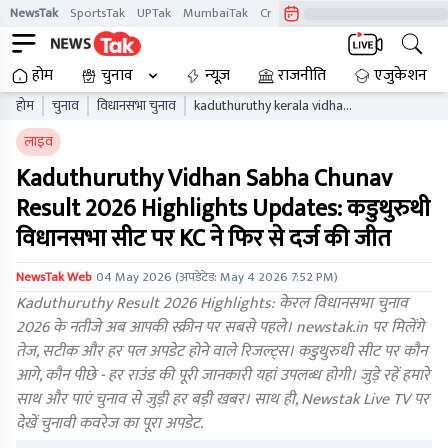
NewsTak
SportsTak
UPTak
MumbaiTak
CrimeTak
Lallantop
AstroTak
होम
चुनाव
न्यूज़
राजनीति
एजुकेशन
होम
चुनाव
विधानसभा चुनाव
kaduthuruthy kerala vidhan
sabha chunav result live
लाइव
updates kaelb
Kaduthuruthy Vidhan Sabha Chunav
Result 2026 Highlights Updates: कडुथुरुथी
विधानसभा सीट पर KC ने फिर से दर्ज की जीत
NewsTak Web
04 May 2026
(अपडेटेड:
May 4 2026 7:52 PM
)
Kaduthuruthy Result 2026 Highlights: केरल विधानसभा चुनाव
2026 के नतीजे अब आपकी स्क्रीन पर सबसे पहले। newstak.in पर मिलेंगे
तेज, सटीक और हर पल अपडेट होने वाले रिजल्ट्स। कडुथुरुथी सीट पर कौन
आगे, कौन पीछे - हर राउंड की पूरी जानकारी यहां उपलब्ध होगी। जुड़े रहें हमारे
साथ और पाएं चुनाव से जुड़ी हर बड़ी खबर। साथ ही, Newstak Live TV पर
देखें चुनावी कवरेज का पूरा अपडेट.