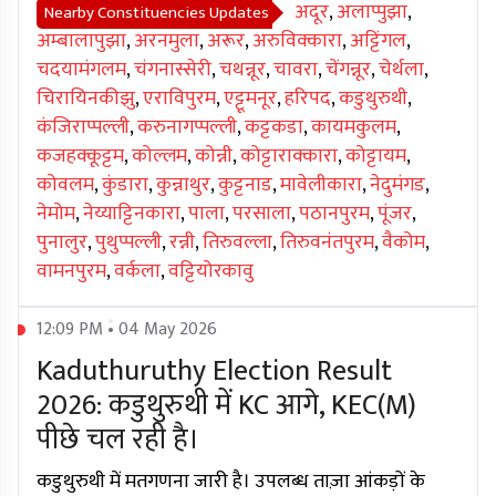
अदूर
,
अलाप्पुझा
,
Nearby Constituencies Updates
अम्बालापुझा
,
अरनमुला
,
अरूर
,
अरुविक्कारा
,
अट्टिंगल
,
चदयामंगलम
,
चंगनास्सेरी
,
चथन्नूर
,
चावरा
,
चेंगन्नूर
,
चेर्थला
,
चिरायिनकीझु
,
एराविपुरम
,
एट्टूमनूर
,
हरिपद
,
कडुथुरुथी
,
कंजिराप्पल्ली
,
करुनागप्पल्ली
,
कट्टकडा
,
कायमकुलम
,
कजहक्कूट्टम
,
कोल्लम
,
कोन्नी
,
कोट्टाराक्कारा
,
कोट्टायम
,
कोवलम
,
कुंडारा
,
कुन्नाथुर
,
कुट्टनाड
,
मावेलीकारा
,
नेदुमंगड
,
नेमोम
,
नेय्याट्टिनकारा
,
पाला
,
परसाला
,
पठानपुरम
,
पूंजर
,
पुनालुर
,
पुथुप्पल्ली
,
रन्नी
,
तिरुवल्ला
,
तिरुवनंतपुरम
,
वैकोम
,
वामनपुरम
,
वर्कला
,
वट्टियोरकावु
12:09 PM • 04 May 2026
Kaduthuruthy Election Result
2026: कडुथुरुथी में KC आगे, KEC(M)
पीछे चल रही है।
कडुथुरुथी में मतगणना जारी है। उपलब्ध ताज़ा आंकड़ों के