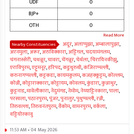
UDF
0
BJP+
0
OTH
0
अदूर
,
अलाप्पुझा
,
अम्बालापुझा
,
Nearby Constituencies
अरनमुला
,
अरूर
,
अरुविक्कारा
,
अट्टिंगल
,
चदयामंगलम
,
चंगनास्सेरी
,
चथन्नूर
,
चावरा
,
चेंगन्नूर
,
चेर्थला
,
चिरायिनकीझु
,
एराविपुरम
,
एट्टूमनूर
,
हरिपद
,
कडुथुरुथी
,
कंजिराप्पल्ली
,
करुनागप्पल्ली
,
कट्टकडा
,
कायमकुलम
,
कजहक्कूट्टम
,
कोल्लम
,
कोन्नी
,
कोट्टाराक्कारा
,
कोट्टायम
,
कोवलम
,
कुंडारा
,
कुन्नाथुर
,
कुट्टनाड
,
मावेलीकारा
,
नेदुमंगड
,
नेमोम
,
नेय्याट्टिनकारा
,
पाला
,
परसाला
,
पठानपुरम
,
पूंजर
,
पुनालुर
,
पुथुप्पल्ली
,
रन्नी
,
तिरुवल्ला
,
तिरुवनंतपुरम
,
वैकोम
,
वामनपुरम
,
वर्कला
,
वट्टियोरकावु
11:53 AM • 04 May 2026