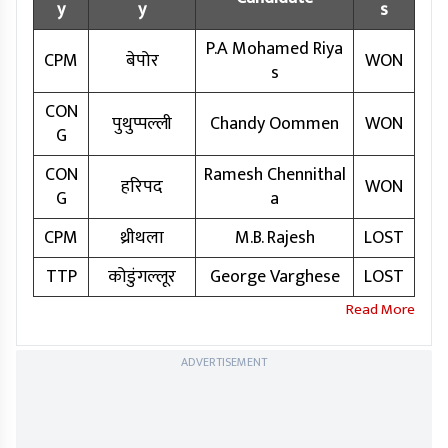
y
y
s
P.A Mohamed Riya
CPM
बेपोर
WON
s
CON
पुथुप्पल्ली
Chandy Oommen
WON
G
CON
Ramesh Chennithal
हरिपद
WON
G
a
CPM
थ्रीथला
M.B. Rajesh
LOST
TTP
कोडुंगल्लूर
George Varghese
LOST
ADVERTISEMENT