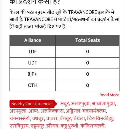
का प्रदर्शन कैसा है?
केरल की पठानपुरम सीट सूबे के TRAVANCORE इलाके में
आती है. TRAVANCORE में पार्टियों/गठबंधनों का प्रदर्शन कैसा
है? यहाँ ताज़ा आंकड़े दिए गए हैं —
Alliance
Total Seats
LDF
0
UDF
0
BJP+
0
OTH
0
अदूर
,
अलाप्पुझा
,
अम्बालापुझा
,
Nearby Constituencies
अरनमुला
,
अरूर
,
अरुविक्कारा
,
अट्टिंगल
,
चदयामंगलम
,
चंगनास्सेरी
,
चथन्नूर
,
चावरा
,
चेंगन्नूर
,
चेर्थला
,
चिरायिनकीझु
,
एराविपुरम
,
एट्टूमनूर
,
हरिपद
,
कडुथुरुथी
,
कंजिराप्पल्ली
,