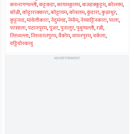
करुनागप्पल्ली
,
कट्टकडा
,
कायमकुलम
,
कजहक्कूट्टम
,
कोल्लम
,
कोन्नी
,
कोट्टाराक्कारा
,
कोट्टायम
,
कोवलम
,
कुंडारा
,
कुन्नाथुर
,
कुट्टनाड
,
मावेलीकारा
,
नेदुमंगड
,
नेमोम
,
नेय्याट्टिनकारा
,
पाला
,
परसाला
,
पठानपुरम
,
पूंजर
,
पुनालुर
,
पुथुप्पल्ली
,
रन्नी
,
तिरुवल्ला
,
तिरुवनंतपुरम
,
वैकोम
,
वामनपुरम
,
वर्कला
,
वट्टियोरकावु
ADVERTISEMENT