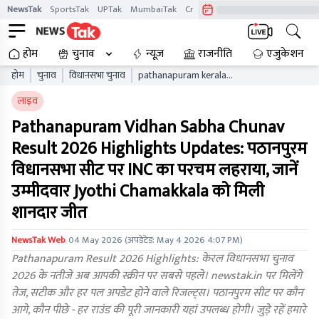
NewsTak
SportsTak
UPTak
MumbaiTak
CrimeTak
Lallantop
AstroTak
होम
चुनाव
न्यूज़
राजनीति
एजुकेशन
होम
चुनाव
विधानसभा चुनाव
pathanapuram kerala
vidhan sabha chunav result
लाइव
live updates kaelb
Pathanapuram Vidhan Sabha Chunav
Result 2026 Highlights Updates: पठानपुरम
विधानसभा सीट पर INC का परचम लहराया, जानें
उम्मीदवार Jyothi Chamakkala को मिली
शानदार जीत
NewsTak Web
04 May 2026
(अपडेटेड:
May 4 2026 4:07 PM
)
Pathanapuram Result 2026 Highlights: केरल विधानसभा चुनाव
2026 के नतीजे अब आपकी स्क्रीन पर सबसे पहले। newstak.in पर मिलेंगे
तेज, सटीक और हर पल अपडेट होने वाले रिजल्ट्स। पठानपुरम सीट पर कौन
आगे, कौन पीछे - हर राउंड की पूरी जानकारी यहां उपलब्ध होगी। जुड़े रहें हमारे