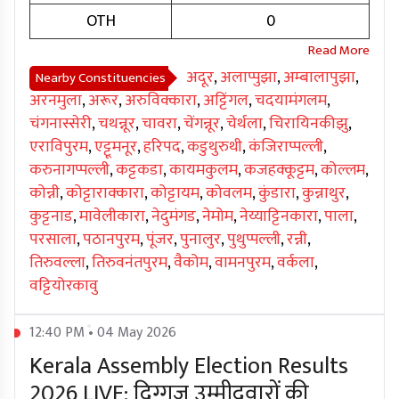
OTH
0
अदूर
,
अलाप्पुझा
,
अम्बालापुझा
,
Nearby Constituencies
अरनमुला
,
अरूर
,
अरुविक्कारा
,
अट्टिंगल
,
चदयामंगलम
,
चंगनास्सेरी
,
चथन्नूर
,
चावरा
,
चेंगन्नूर
,
चेर्थला
,
चिरायिनकीझु
,
एराविपुरम
,
एट्टूमनूर
,
हरिपद
,
कडुथुरुथी
,
कंजिराप्पल्ली
,
करुनागप्पल्ली
,
कट्टकडा
,
कायमकुलम
,
कजहक्कूट्टम
,
कोल्लम
,
कोन्नी
,
कोट्टाराक्कारा
,
कोट्टायम
,
कोवलम
,
कुंडारा
,
कुन्नाथुर
,
कुट्टनाड
,
मावेलीकारा
,
नेदुमंगड
,
नेमोम
,
नेय्याट्टिनकारा
,
पाला
,
परसाला
,
पठानपुरम
,
पूंजर
,
पुनालुर
,
पुथुप्पल्ली
,
रन्नी
,
तिरुवल्ला
,
तिरुवनंतपुरम
,
वैकोम
,
वामनपुरम
,
वर्कला
,
वट्टियोरकावु
12:40 PM • 04 May 2026
Kerala Assembly Election Results
2026 LIVE: दिग्गज उम्मीदवारों की