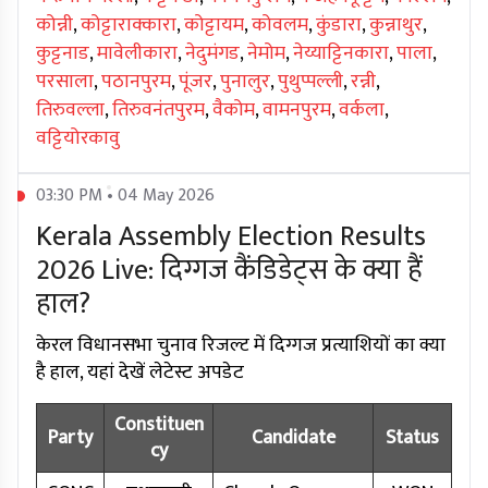
कोन्नी
,
कोट्टाराक्कारा
,
कोट्टायम
,
कोवलम
,
कुंडारा
,
कुन्नाथुर
,
कुट्टनाड
,
मावेलीकारा
,
नेदुमंगड
,
नेमोम
,
नेय्याट्टिनकारा
,
पाला
,
परसाला
,
पठानपुरम
,
पूंजर
,
पुनालुर
,
पुथुप्पल्ली
,
रन्नी
,
तिरुवल्ला
,
तिरुवनंतपुरम
,
वैकोम
,
वामनपुरम
,
वर्कला
,
वट्टियोरकावु
03:30 PM • 04 May 2026
Kerala Assembly Election Results
2026 Live: दिग्गज कैंडिडेट्स के क्या हैं
हाल?
केरल विधानसभा चुनाव रिजल्ट में दिग्गज प्रत्याशियों का क्या
है हाल, यहां देखें लेटेस्ट अपडेट
Constituen
Party
Candidate
Status
cy