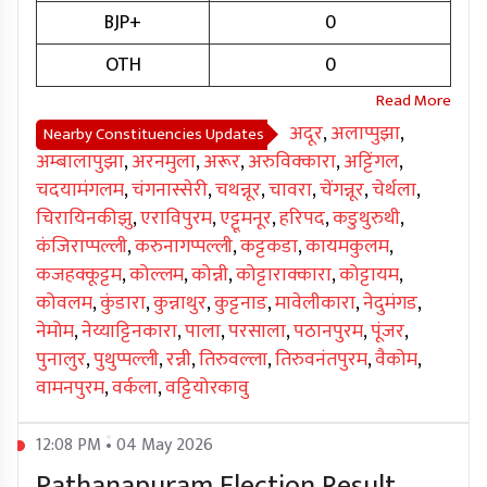
BJP+
0
OTH
0
अदूर
,
अलाप्पुझा
,
Nearby Constituencies Updates
अम्बालापुझा
,
अरनमुला
,
अरूर
,
अरुविक्कारा
,
अट्टिंगल
,
चदयामंगलम
,
चंगनास्सेरी
,
चथन्नूर
,
चावरा
,
चेंगन्नूर
,
चेर्थला
,
चिरायिनकीझु
,
एराविपुरम
,
एट्टूमनूर
,
हरिपद
,
कडुथुरुथी
,
कंजिराप्पल्ली
,
करुनागप्पल्ली
,
कट्टकडा
,
कायमकुलम
,
कजहक्कूट्टम
,
कोल्लम
,
कोन्नी
,
कोट्टाराक्कारा
,
कोट्टायम
,
कोवलम
,
कुंडारा
,
कुन्नाथुर
,
कुट्टनाड
,
मावेलीकारा
,
नेदुमंगड
,
नेमोम
,
नेय्याट्टिनकारा
,
पाला
,
परसाला
,
पठानपुरम
,
पूंजर
,
पुनालुर
,
पुथुप्पल्ली
,
रन्नी
,
तिरुवल्ला
,
तिरुवनंतपुरम
,
वैकोम
,
वामनपुरम
,
वर्कला
,
वट्टियोरकावु
12:08 PM • 04 May 2026
Pathanapuram Election Result