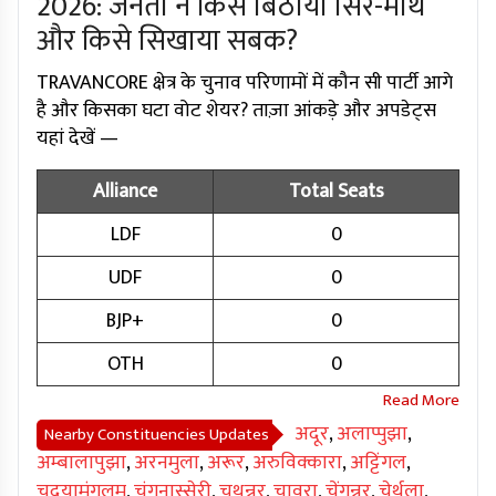
2026: जनता ने किसे बिठाया सिर-माथे
और किसे सिखाया सबक?
TRAVANCORE क्षेत्र के चुनाव परिणामों में कौन सी पार्टी आगे
है और किसका घटा वोट शेयर? ताज़ा आंकड़े और अपडेट्स
यहां देखें —
Alliance
Total Seats
LDF
0
UDF
0
BJP+
0
OTH
0
अदूर
,
अलाप्पुझा
,
Nearby Constituencies Updates
अम्बालापुझा
,
अरनमुला
,
अरूर
,
अरुविक्कारा
,
अट्टिंगल
,
चदयामंगलम
,
चंगनास्सेरी
,
चथन्नूर
,
चावरा
,
चेंगन्नूर
,
चेर्थला
,