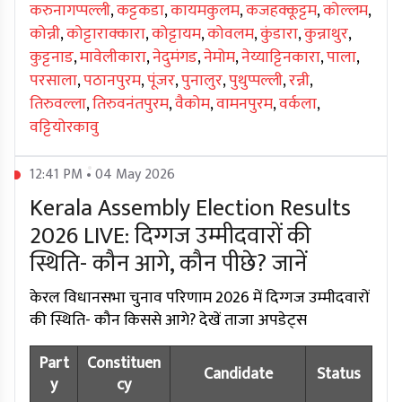
करुनागप्पल्ली
,
कट्टकडा
,
कायमकुलम
,
कजहक्कूट्टम
,
कोल्लम
,
कोन्नी
,
कोट्टाराक्कारा
,
कोट्टायम
,
कोवलम
,
कुंडारा
,
कुन्नाथुर
,
कुट्टनाड
,
मावेलीकारा
,
नेदुमंगड
,
नेमोम
,
नेय्याट्टिनकारा
,
पाला
,
परसाला
,
पठानपुरम
,
पूंजर
,
पुनालुर
,
पुथुप्पल्ली
,
रन्नी
,
तिरुवल्ला
,
तिरुवनंतपुरम
,
वैकोम
,
वामनपुरम
,
वर्कला
,
वट्टियोरकावु
12:41 PM • 04 May 2026
Kerala Assembly Election Results
2026 LIVE: दिग्गज उम्मीदवारों की
स्थिति- कौन आगे, कौन पीछे? जानें
केरल विधानसभा चुनाव परिणाम 2026 में दिग्गज उम्मीदवारों
की स्थिति- कौन किससे आगे? देखें ताजा अपडेट्स
Part
Constituen
Candidate
Status
y
cy