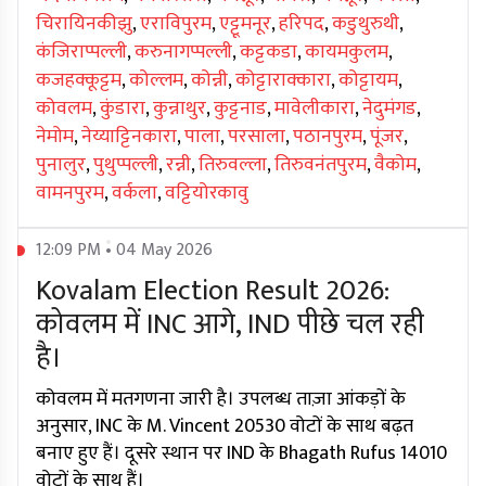
चिरायिनकीझु
,
एराविपुरम
,
एट्टूमनूर
,
हरिपद
,
कडुथुरुथी
,
कंजिराप्पल्ली
,
करुनागप्पल्ली
,
कट्टकडा
,
कायमकुलम
,
कजहक्कूट्टम
,
कोल्लम
,
कोन्नी
,
कोट्टाराक्कारा
,
कोट्टायम
,
कोवलम
,
कुंडारा
,
कुन्नाथुर
,
कुट्टनाड
,
मावेलीकारा
,
नेदुमंगड
,
नेमोम
,
नेय्याट्टिनकारा
,
पाला
,
परसाला
,
पठानपुरम
,
पूंजर
,
पुनालुर
,
पुथुप्पल्ली
,
रन्नी
,
तिरुवल्ला
,
तिरुवनंतपुरम
,
वैकोम
,
वामनपुरम
,
वर्कला
,
वट्टियोरकावु
12:09 PM • 04 May 2026
Kovalam Election Result 2026:
कोवलम में INC आगे, IND पीछे चल रही
है।
कोवलम में मतगणना जारी है। उपलब्ध ताज़ा आंकड़ों के
अनुसार, INC के M. Vincent 20530 वोटों के साथ बढ़त
बनाए हुए हैं। दूसरे स्थान पर IND के Bhagath Rufus 14010
वोटों के साथ हैं।