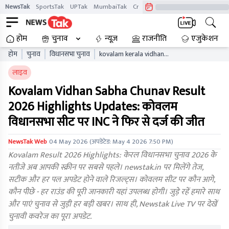
NewsTak
SportsTak
UPTak
MumbaiTak
CrimeTak
Lallantop
AstroTak
होम
चुनाव
न्यूज़
राजनीति
एजुकेशन
होम
चुनाव
विधानसभा चुनाव
kovalam kerala vidhan
sabha chunav result live
लाइव
updates kaelb
Kovalam Vidhan Sabha Chunav Result
2026 Highlights Updates: कोवलम
विधानसभा सीट पर INC ने फिर से दर्ज की जीत
NewsTak Web
04 May 2026
(अपडेटेड:
May 4 2026 7:50 PM
)
Kovalam Result 2026 Highlights: केरल विधानसभा चुनाव 2026 के
नतीजे अब आपकी स्क्रीन पर सबसे पहले। newstak.in पर मिलेंगे तेज,
सटीक और हर पल अपडेट होने वाले रिजल्ट्स। कोवलम सीट पर कौन आगे,
कौन पीछे - हर राउंड की पूरी जानकारी यहां उपलब्ध होगी। जुड़े रहें हमारे साथ
और पाएं चुनाव से जुड़ी हर बड़ी खबर। साथ ही, Newstak Live TV पर देखें
चुनावी कवरेज का पूरा अपडेट.