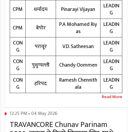
LEADIN
CPM
धर्मादम
Pinarayi Vijayan
G
P.A Mohamed Riy
LEADIN
CPM
बेपोर
as
G
CON
LEADIN
परावूर
V.D. Satheesan
G
G
CON
LEADIN
पुथुप्पल्ली
Chandy Oommen
G
G
CON
Ramesh Chennith
LEADIN
हरिपद
G
ala
G
12:25 PM • 04 May 2026
TRAVANCORE Chunav Parinam