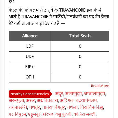
है?
केरल की कोवलम सीट सूबे के TRAVANCORE इलाके में
आती है. TRAVANCORE में पार्टियों/गठबंधनों का प्रदर्शन कैसा
है? यहाँ ताज़ा आंकड़े दिए गए हैं —
Alliance
Total Seats
LDF
0
UDF
0
BJP+
0
OTH
0
अदूर
,
अलाप्पुझा
,
अम्बालापुझा
,
Nearby Constituencies
अरनमुला
,
अरूर
,
अरुविक्कारा
,
अट्टिंगल
,
चदयामंगलम
,
चंगनास्सेरी
,
चथन्नूर
,
चावरा
,
चेंगन्नूर
,
चेर्थला
,
चिरायिनकीझु
,
एराविपुरम
,
एट्टूमनूर
,
हरिपद
,
कडुथुरुथी
,
कंजिराप्पल्ली
,