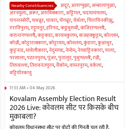
अदूर
,
अलाप्पुझा
,
अम्बालापुझा
,
Nearby Constituencies
अरनमुला
,
अरूर
,
अरुविक्कारा
,
अट्टिंगल
,
चदयामंगलम
,
चंगनास्सेरी
,
चथन्नूर
,
चावरा
,
चेंगन्नूर
,
चेर्थला
,
चिरायिनकीझु
,
एराविपुरम
,
एट्टूमनूर
,
हरिपद
,
कडुथुरुथी
,
कंजिराप्पल्ली
,
करुनागप्पल्ली
,
कट्टकडा
,
कायमकुलम
,
कजहक्कूट्टम
,
कोल्लम
,
कोन्नी
,
कोट्टाराक्कारा
,
कोट्टायम
,
कोवलम
,
कुंडारा
,
कुन्नाथुर
,
कुट्टनाड
,
मावेलीकारा
,
नेदुमंगड
,
नेमोम
,
नेय्याट्टिनकारा
,
पाला
,
परसाला
,
पठानपुरम
,
पूंजर
,
पुनालुर
,
पुथुप्पल्ली
,
रन्नी
,
तिरुवल्ला
,
तिरुवनंतपुरम
,
वैकोम
,
वामनपुरम
,
वर्कला
,
वट्टियोरकावु
11:53 AM • 04 May 2026
Kovalam Assembly Election Result
2026 Live: कोवलम सीट पर किसके बीच
मुकाबला?
कोवलम विधानसभा सीट पर वोटों की गिनती चल रही है.