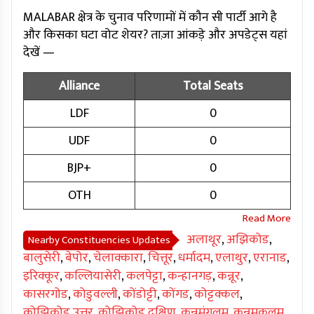
MALABAR क्षेत्र के चुनाव परिणामों में कौन सी पार्टी आगे है
और किसका घटा वोट शेयर? ताज़ा आंकड़े और अपडेट्स यहां
देखें —
Alliance
Total Seats
LDF
0
UDF
0
BJP+
0
OTH
0
अलाथूर
,
अझिकोड
,
Nearby Constituencies Updates
बालुसेरी
,
बेपोर
,
चेलाक्कारा
,
चित्तूर
,
धर्मादम
,
एलाथुर
,
एरानाड
,
इरिक्कूर
,
कल्लियासेरी
,
कलपेट्टा
,
कन्हानगड़
,
कन्नूर
,
कासरगोड
,
कोडुवल्ली
,
कोंडोट्टी
,
कोंगड
,
कोट्टक्कल
,
कोझिकोड उत्तर
,
कोझिकोड दक्षिण
,
कुन्नमंगलम
,
कुन्नमकुलम
,