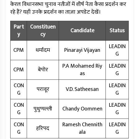
केरल विधानसभा चुनाव नतीजों में शीर्ष नेता कैसा प्रदर्शन कर
रहे हैं? यहाँ उनके प्रदर्शन का ताज़ा अपडेट देखें।
Part
Constituen
Candidate
Status
y
cy
LEADIN
CPM
धर्मादम
Pinarayi Vijayan
G
P.A Mohamed Riy
LEADIN
CPM
बेपोर
as
G
CON
LEADIN
परावूर
V.D. Satheesan
G
G
CON
LEADIN
पुथुप्पल्ली
Chandy Oommen
G
G
CON
Ramesh Chennith
LEADIN
हरिपद
G
ala
G