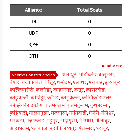
Alliance
Total Seats
LDF
0
UDF
0
BJP+
0
OTH
0
अलाथूर
,
अझिकोड
,
बालुसेरी
,
Nearby Constituencies
बेपोर
,
चेलाक्कारा
,
चित्तूर
,
धर्मादम
,
एलाथुर
,
एरानाड
,
इरिक्कूर
,
कल्लियासेरी
,
कलपेट्टा
,
कन्हानगड़
,
कन्नूर
,
कासरगोड
,
कोडुवल्ली
,
कोंडोट्टी
,
कोंगड
,
कोट्टक्कल
,
कोझिकोड उत्तर
,
कोझिकोड दक्षिण
,
कुन्नमंगलम
,
कुन्नमकुलम
,
कुथुपरम्बा
,
कुट्टियाडी
,
मालमपुझा
,
मलप्पुरम
,
मनंतवाडी
,
मंजेरी
,
मंजेश्वर
,
मनकड़ा
,
मन्नारकाड
,
मट्टनूर
,
नादापुरम
,
नेनमारा
,
नीलांबुर
,
ओट्टापलम
,
पलक्कड़
,
पट्टांबि
,
पय्यन्नूर
,
पेराम्बरा
,
पेरावूर
,