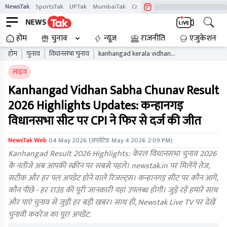
NewsTak
SportsTak
UPTak
MumbaiTak
CrimeTak
Lallantop
AstroTak
होम
चुनाव
न्यूज़
राजनीति
एजुकेशन
होम
चुनाव
विधानसभा चुनाव
kanhangad kerala vidhan
sabha chunav result live
लाइव
updates kaelb
Kanhangad Vidhan Sabha Chunav Result
2026 Highlights Updates: कन्हानगड़
विधानसभा सीट पर CPI ने फिर से दर्ज की जीत
NewsTak Web
04 May 2026
(अपडेटेड:
May 4 2026 2:09 PM
)
Kanhangad Result 2026 Highlights: केरल विधानसभा चुनाव 2026
के नतीजे अब आपकी स्क्रीन पर सबसे पहले। newstak.in पर मिलेंगे तेज,
सटीक और हर पल अपडेट होने वाले रिजल्ट्स। कन्हानगड़ सीट पर कौन आगे,
कौन पीछे - हर राउंड की पूरी जानकारी यहां उपलब्ध होगी। जुड़े रहें हमारे साथ
और पाएं चुनाव से जुड़ी हर बड़ी खबर। साथ ही, Newstak Live TV पर देखें
चुनावी कवरेज का पूरा अपडेट.