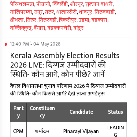
पेरिन्थलमन्ना
,
पोन्नानी
,
क्विलैंडी
,
शोरनूर
,
सुल्तान बाथरी
,
तालिपरम्बा
,
तनूर
,
तरुर
,
थालास्सेरी
,
थावनूर
,
तिरुवंबाडी
,
थ्रीथला
,
तिरुर
,
तिरुरंगडी
,
त्रिकरीपुर
,
उडमा
,
वडकारा
,
वल्लिक्कुन्नू
,
वेंगारा
,
वडक्कनचेरी
,
वांडूर
12:40 PM • 04 May 2026
Kerala Assembly Election Results
2026 LIVE: दिग्गज उम्मीदवारों की
स्थिति- कौन आगे, कौन पीछे? जानें
केरल विधानसभा चुनाव परिणाम 2026 में दिग्गज उम्मीदवारों
की स्थिति- कौन किससे आगे? देखें ताजा अपडेट्स
Part
Constituen
Candidate
Status
y
cy
LEADIN
CPM
धर्मादम
Pinarayi Vijayan
G