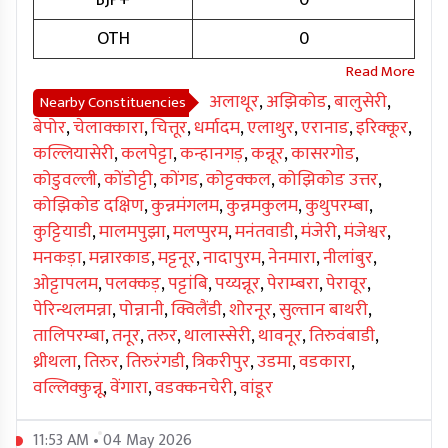
BJP+
0
OTH
0
अलाथूर
,
अझिकोड
,
बालुसेरी
,
Nearby Constituencies
बेपोर
,
चेलाक्कारा
,
चित्तूर
,
धर्मादम
,
एलाथुर
,
एरानाड
,
इरिक्कूर
,
कल्लियासेरी
,
कलपेट्टा
,
कन्हानगड़
,
कन्नूर
,
कासरगोड
,
कोडुवल्ली
,
कोंडोट्टी
,
कोंगड
,
कोट्टक्कल
,
कोझिकोड उत्तर
,
कोझिकोड दक्षिण
,
कुन्नमंगलम
,
कुन्नमकुलम
,
कुथुपरम्बा
,
कुट्टियाडी
,
मालमपुझा
,
मलप्पुरम
,
मनंतवाडी
,
मंजेरी
,
मंजेश्वर
,
मनकड़ा
,
मन्नारकाड
,
मट्टनूर
,
नादापुरम
,
नेनमारा
,
नीलांबुर
,
ओट्टापलम
,
पलक्कड़
,
पट्टांबि
,
पय्यन्नूर
,
पेराम्बरा
,
पेरावूर
,
पेरिन्थलमन्ना
,
पोन्नानी
,
क्विलैंडी
,
शोरनूर
,
सुल्तान बाथरी
,
तालिपरम्बा
,
तनूर
,
तरुर
,
थालास्सेरी
,
थावनूर
,
तिरुवंबाडी
,
थ्रीथला
,
तिरुर
,
तिरुरंगडी
,
त्रिकरीपुर
,
उडमा
,
वडकारा
,
वल्लिक्कुन्नू
,
वेंगारा
,
वडक्कनचेरी
,
वांडूर
11:53 AM • 04 May 2026