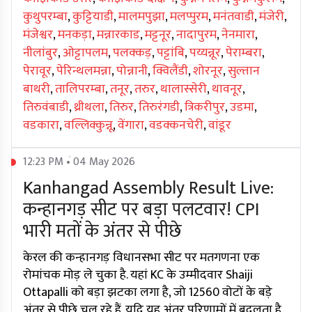
कुथुपरम्बा
,
कुट्टियाडी
,
मालमपुझा
,
मलप्पुरम
,
मनंतवाडी
,
मंजेरी
,
मंजेश्वर
,
मनकड़ा
,
मन्नारकाड
,
मट्टनूर
,
नादापुरम
,
नेनमारा
,
नीलांबुर
,
ओट्टापलम
,
पलक्कड़
,
पट्टांबि
,
पय्यन्नूर
,
पेराम्बरा
,
पेरावूर
,
पेरिन्थलमन्ना
,
पोन्नानी
,
क्विलैंडी
,
शोरनूर
,
सुल्तान
बाथरी
,
तालिपरम्बा
,
तनूर
,
तरुर
,
थालास्सेरी
,
थावनूर
,
तिरुवंबाडी
,
थ्रीथला
,
तिरुर
,
तिरुरंगडी
,
त्रिकरीपुर
,
उडमा
,
वडकारा
,
वल्लिक्कुन्नू
,
वेंगारा
,
वडक्कनचेरी
,
वांडूर
12:23 PM • 04 May 2026
Kanhangad Assembly Result Live:
कन्हानगड़ सीट पर बड़ा पलटवार! CPI
भारी मतों के अंतर से पीछे
केरल की कन्हानगड़ विधानसभा सीट पर मतगणना एक
रोमांचक मोड़ ले चुका है. यहां KC के उम्मीदवार Shaiji
Ottapalli को बड़ा झटका लगा है, जो 12560 वोटों के बड़े
अंतर से पीछे चल रहे हैं. यदि यह अंतर परिणामों में बदलता है