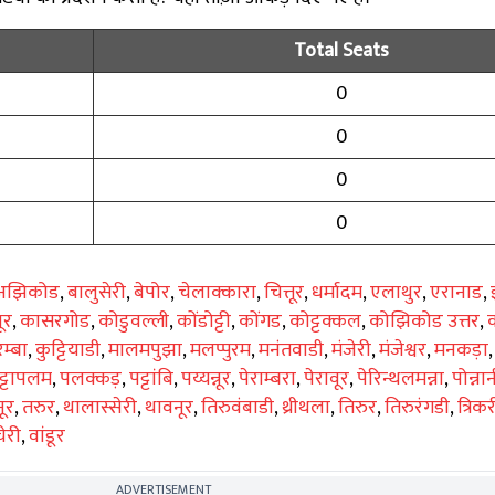
Total Seats
0
0
0
0
अझिकोड
,
बालुसेरी
,
बेपोर
,
चेलाक्कारा
,
चित्तूर
,
धर्मादम
,
एलाथुर
,
एरानाड
,
ूर
,
कासरगोड
,
कोडुवल्ली
,
कोंडोट्टी
,
कोंगड
,
कोट्टक्कल
,
कोझिकोड उत्तर
,
म्बा
,
कुट्टियाडी
,
मालमपुझा
,
मलप्पुरम
,
मनंतवाडी
,
मंजेरी
,
मंजेश्वर
,
मनकड़ा
्टापलम
,
पलक्कड़
,
पट्टांबि
,
पय्यन्नूर
,
पेराम्बरा
,
पेरावूर
,
पेरिन्थलमन्ना
,
पोन्ना
ूर
,
तरुर
,
थालास्सेरी
,
थावनूर
,
तिरुवंबाडी
,
थ्रीथला
,
तिरुर
,
तिरुरंगडी
,
त्रिक
ेरी
,
वांडूर
ADVERTISEMENT