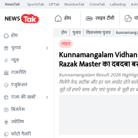
NewsTak
SportsTak
UPTak
MumbaiTak
CrimeTak
Lallantop
Ast
होम
लाइव टीवी
प
होम
चुनाव
विधानसभा चुनाव
होम
लाइव
चुनाव
Kunnamangalam Vidhan S
न्यूज़
Razak Master का दबदबा बरक
राजनीति
Kunnamangalam Result 2026 Highlights:
मिलेंगे तेज, सटीक और हर पल अपडेट होने वाले
एजुकेशन
जुड़े रहें हमारे साथ और पाएं चुनाव से जुड़ी 
राज्य की खबरें
बिजनेस
ज्योतिष
फोटो गैलरी