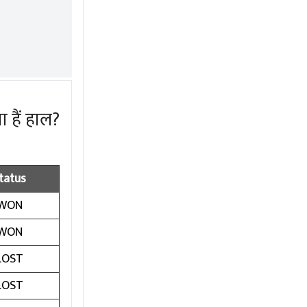
 हैं हाल?
tatus
WON
WON
LOST
LOST