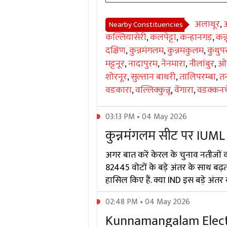
अलाथूर
,
Nearby Constituencies
कल्लियासेरी
,
कलपेट्टा
,
कन्हानगड़
,
कन्न
दक्षिण
,
कुन्नमंगलम
,
कुन्नमकुलम
,
कुथुपर
मट्टनूर
,
नादापुरम
,
नेनमारा
,
नीलांबुर
,
ओट
शोरनूर
,
सुल्तान बाथरी
,
तालिपरम्बा
,
तन
वडकारा
,
वल्लिक्कुन्नू
,
वेंगारा
,
वडक्कनच
03:13 PM • 04 May 2026
कुन्नमंगलम सीट पर IUML क
अगर बात करें केरल के चुनाव नतीजों
82445 वोटों के बड़े अंतर के साथ बढ़त ब
हासिल किए हैं. क्या IND इस बड़े अ
02:48 PM • 04 May 2026
Kunnamangalam Electio