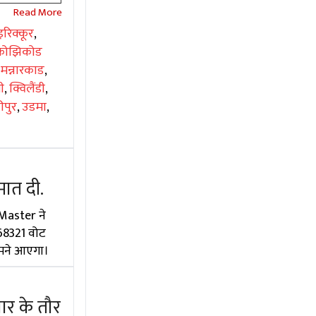
इरिक्कूर
,
कोझिकोड
,
मन्नारकाड
,
नी
,
क्विलैंडी
,
रीपुर
,
उडमा
,
मात दी.
 Master ने
े 68321 वोट
ामने आएगा।
र के तौर