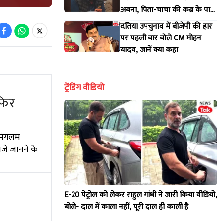
अबना, पिता-चाचा की कब्र के पास
ही होगा सुपुर्द-ए-खाक
दतिया उपचुनाव में बीजेपी की हार
पर पहली बार बोले CM मोहन
यादव, जानें क्या कहा
ट्रेंडिंग वीडियो
फिर
नमंगलम
ीजे जानने के
E-20 पेट्रोल को लेकर राहुल गांधी ने जारी किया वीडियो,
बोले- दाल में काला नहीं, पूरी दाल ही काली है