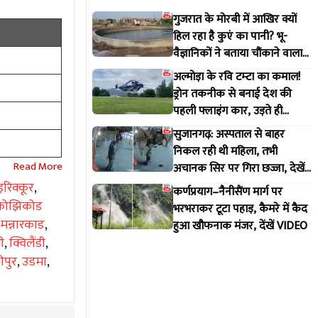
गुजरात के मोरबी में आखिर क्यों
हिल रहा है कुएं का पानी? भू-
वैज्ञानिकों ने बताया चौंकाने वाला
सच
अल्मोड़ा के रवि टम्टा का कमाल!
ड्रोन तकनीक से बनाई देश की
पहली फ्लाइंग कार, उड़ते ही
वायरल हुआ वीडियो
सुजानगढ़: अस्पताल से बाहर
निकल रही थी महिला, तभी
अचानक सिर पर गिरा छज्जा, देखें
VIDEO
इरिक्कूर
,
कर्णप्रयाग–नैनीसैंण मार्ग पर
कोझिकोड
भरभराकर टूटा पहाड़, कैमरे में कैद
,
मन्नारकाड
,
हुआ खौफनाक मंजर, देंखें VIDEO
नी
,
क्विलैंडी
,
रीपुर
,
उडमा
,