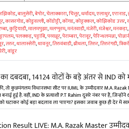
अझिकोड
,
बालुसेरी
,
बेपोर
,
चेलाक्कारा
,
चित्तूर
,
धर्मादम
,
एलाथुर
,
एरानाड
,
ूर
,
कासरगोड
,
कोडुवल्ली
,
कोंडोट्टी
,
कोंगड
,
कोट्टक्कल
,
कोझिकोड उत्तर
,
म्बा
,
कुट्टियाडी
,
मालमपुझा
,
मलप्पुरम
,
मनंतवाडी
,
मंजेरी
,
मंजेश्वर
,
मनकड़ा
्टापलम
,
पलक्कड़
,
पट्टांबि
,
पय्यन्नूर
,
पेराम्बरा
,
पेरावूर
,
पेरिन्थलमन्ना
,
पोन्ना
ूर
,
तरुर
,
थालास्सेरी
,
थावनूर
,
तिरुवंबाडी
,
थ्रीथला
,
तिरुर
,
तिरुरंगडी
,
त्रिक
ेरी
,
वांडूर
ा दबदबा, 14124 वोटों के बड़े अंतर से IND को 
 की, तो कुन्नमंगलम विधानसभा सीट पर IUML के उम्मीदवार M.A. Razak
नाई हुई है. वहीं, IND के प्रत्याशी P.T Rahim दूसरे नंबर पर हैं, जिन्होंन
ंतर को घटाकर कोई बड़ा बदलाव ला पाएगा? इसका जवाब कुछ ही देर में स
n Result LIVE: M.A. Razak Master उम्मीदवा