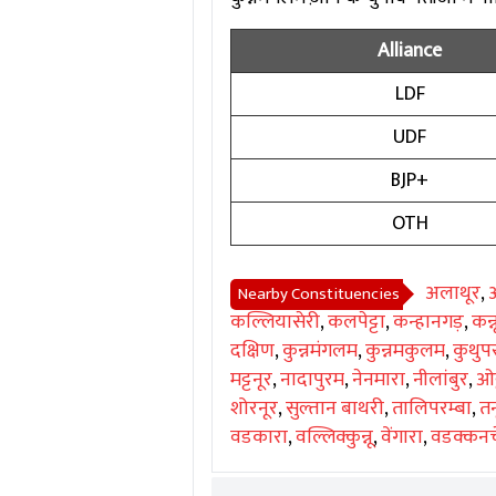
Alliance
LDF
UDF
BJP+
OTH
अलाथूर
,
Nearby Constituencies
कल्लियासेरी
,
कलपेट्टा
,
कन्हानगड़
,
कन्न
दक्षिण
,
कुन्नमंगलम
,
कुन्नमकुलम
,
कुथुपर
मट्टनूर
,
नादापुरम
,
नेनमारा
,
नीलांबुर
,
ओट
शोरनूर
,
सुल्तान बाथरी
,
तालिपरम्बा
,
तन
वडकारा
,
वल्लिक्कुन्नू
,
वेंगारा
,
वडक्कनच