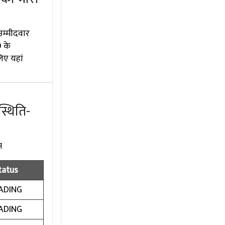
उम्मीदवार
D के
लिए यहां
्थिति-
स
tatus
ADING
ADING