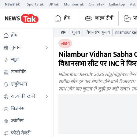
NewsTak
SportsTak
UPTak
MumbaiTak
CrimeTak
Lallantop
Ast
होम
लाइव टीवी
प
होम
चुनाव
विधानसभा चुनाव
होम
लाइव
चुनाव
Nilambur Vidhan Sabha Ch
न्यूज़
विधानसभा सीट पर INC ने फिर 
राजनीति
Nilambur Result 2026 Highlights: केरल व
सटीक और हर पल अपडेट होने वाले रिजल्ट्स। नील
एजुकेशन
साथ और पाएं चुनाव से जुड़ी हर बड़ी खबर। सा
राज्य की खबरें
बिजनेस
ज्योतिष
फोटो गैलरी