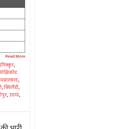
इरिक्कूर
,
कोझिकोड
,
मन्नारकाड
,
नी
,
क्विलैंडी
,
रीपुर
,
उडमा
,
 की भारी