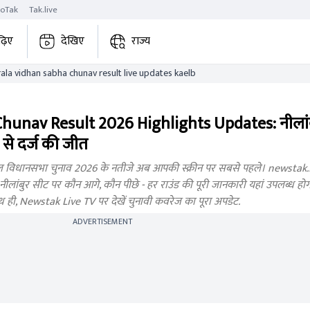
roTak
Tak.live
ढ़िए
देखिए
राज्य
nilambur kerala vidhan sabha chunav result live updates kaelb
unav Result 2026 Highlights Updates: नीलां
से दर्ज की जीत
िधानसभा चुनाव 2026 के नतीजे अब आपकी स्क्रीन पर सबसे पहले। newstak.in 
ांबुर सीट पर कौन आगे, कौन पीछे - हर राउंड की पूरी जानकारी यहां उपलब्ध होगी। ज
थ ही, Newstak Live TV पर देखें चुनावी कवरेज का पूरा अपडेट.
ADVERTISEMENT