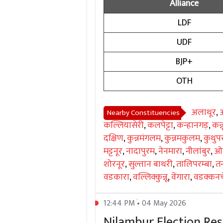
Alliance
LDF
UDF
BJP+
OTH
अलाथूर
,
Nearby Constituencies
कल्लियासेरी
,
कलपेट्टा
,
कन्हानगड़
,
कन्न
दक्षिण
,
कुन्नमंगलम
,
कुन्नमकुलम
,
कुथुपर
मट्टनूर
,
नादापुरम
,
नेनमारा
,
नीलांबुर
,
ओट
शोरनूर
,
सुल्तान बाथरी
,
तालिपरम्बा
,
तन
वडकारा
,
वल्लिक्कुन्नू
,
वेंगारा
,
वडक्कनच
12:44 PM • 04 May 2026
Nilambur Election Resu