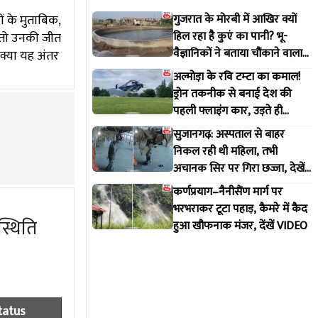
 के मुताबिक,
गुजरात के मोरबी में आखिर क्यों
हिल रहा है कुएं का पानी? भू-
 तो उनकी जीत
वैज्ञानिकों ने बताया चौंकाने वाला
 क्या यह अंतर
सच
अल्मोड़ा के रवि टम्टा का कमाल!
ड्रोन तकनीक से बनाई देश की
पहली फ्लाइंग कार, उड़ते ही
वायरल हुआ वीडियो
सुजानगढ़: अस्पताल से बाहर
निकल रही थी महिला, तभी
अचानक सिर पर गिरा छज्जा, देखें
VIDEO
कर्णप्रयाग–नैनीसैंण मार्ग पर
भरभराकर टूटा पहाड़, कैमरे में कैद
स्थिति
हुआ खौफनाक मंजर, देंखें VIDEO
tatus