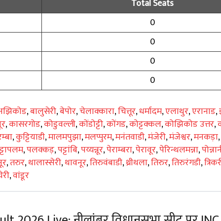
Total Seats
0
0
0
0
अझिकोड
,
बालुसेरी
,
बेपोर
,
चेलाक्कारा
,
चित्तूर
,
धर्मादम
,
एलाथुर
,
एरानाड
,
ूर
,
कासरगोड
,
कोडुवल्ली
,
कोंडोट्टी
,
कोंगड
,
कोट्टक्कल
,
कोझिकोड उत्तर
,
म्बा
,
कुट्टियाडी
,
मालमपुझा
,
मलप्पुरम
,
मनंतवाडी
,
मंजेरी
,
मंजेश्वर
,
मनकड़ा
्टापलम
,
पलक्कड़
,
पट्टांबि
,
पय्यन्नूर
,
पेराम्बरा
,
पेरावूर
,
पेरिन्थलमन्ना
,
पोन्ना
ूर
,
तरुर
,
थालास्सेरी
,
थावनूर
,
तिरुवंबाडी
,
थ्रीथला
,
तिरुर
,
तिरुरंगडी
,
त्रिक
ेरी
,
वांडूर
lt 2026 Live: नीलांबुर विधानसभा सीट पर INC