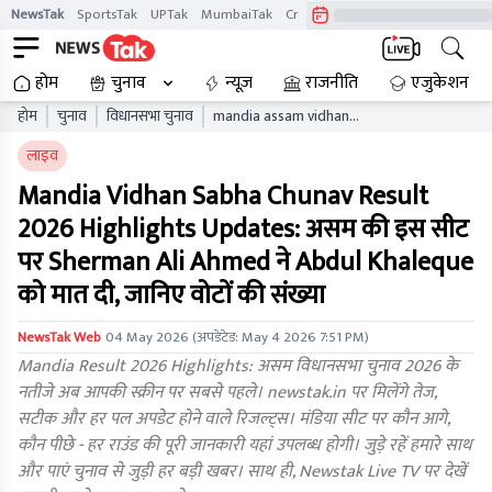
NewsTak
SportsTak
UPTak
MumbaiTak
CrimeTak
Lallantop
AstroTak
होम
चुनाव
न्यूज़
राजनीति
एजुकेशन
होम
चुनाव
विधानसभा चुनाव
mandia assam vidhan
sabha chunav result live
लाइव
updates aaelb
Mandia Vidhan Sabha Chunav Result
2026 Highlights Updates: असम की इस सीट
पर Sherman Ali Ahmed ने Abdul Khaleque
को मात दी, जानिए वोटों की संख्या
NewsTak Web
04 May 2026
(अपडेटेड:
May 4 2026 7:51 PM
)
Mandia Result 2026 Highlights: असम विधानसभा चुनाव 2026 के
नतीजे अब आपकी स्क्रीन पर सबसे पहले। newstak.in पर मिलेंगे तेज,
सटीक और हर पल अपडेट होने वाले रिजल्ट्स। मंडिया सीट पर कौन आगे,
कौन पीछे - हर राउंड की पूरी जानकारी यहां उपलब्ध होगी। जुड़े रहें हमारे साथ
और पाएं चुनाव से जुड़ी हर बड़ी खबर। साथ ही, Newstak Live TV पर देखें