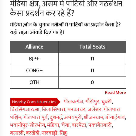
मंडिया क्षेत्र, असम में पार्टियां और गठबंधन
कैसा प्रदर्शन कर रहे हैं?
मंडिया ज़ोन के चुनाव नतीजों में पार्टियों का प्रदर्शन कैसा है?
यहाँ ताज़ा आंकड़े दिए गए हैं।
Alliance
Total Seats
BJP+
11
CONG+
11
OTH
0
गोलकगंज
,
गौरीपुर
,
धुबरी
,
Nearby Constituencies
बिरसिंगजारुआ
,
बिलासिपारा
,
मनकाचर
,
जलेश्वर
,
गोलपारा
पश्चिम
,
गोलपारा पूर्व
,
दुधनई
,
अभयपुरी
,
श्रीजनग्राम
,
बोंगाईगांव
,
भवानीपुर-सोरभोग
,
मंडिया
,
चेंगा
,
बारपेटा
,
पकाबेतबारी
,
बजाली
,
बरखेत्री
,
नलबाड़ी
,
तिहू