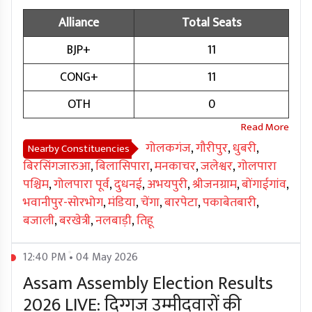
Alliance
Total Seats
BJP+
11
CONG+
11
OTH
0
गोलकगंज
,
गौरीपुर
,
धुबरी
,
Nearby Constituencies
बिरसिंगजारुआ
,
बिलासिपारा
,
मनकाचर
,
जलेश्वर
,
गोलपारा
पश्चिम
,
गोलपारा पूर्व
,
दुधनई
,
अभयपुरी
,
श्रीजनग्राम
,
बोंगाईगांव
,
भवानीपुर-सोरभोग
,
मंडिया
,
चेंगा
,
बारपेटा
,
पकाबेतबारी
,
बजाली
,
बरखेत्री
,
नलबाड़ी
,
तिहू
12:40 PM • 04 May 2026
Assam Assembly Election Results
2026 LIVE: दिग्गज उम्मीदवारों की