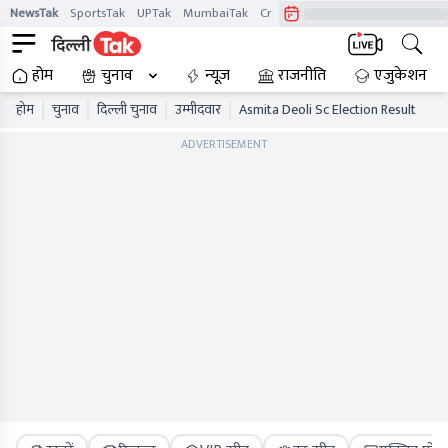
NewsTak
SportsTak
UPTak
MumbaiTak
CrimeTak
Lallantop
AstroTak
होम
चुनाव
न्यूज़
राजनीति
एजुकेशन
होम
चुनाव
दिल्ली चुनाव
उम्मीदवार
Asmita Deoli Sc Election Result
ADVERTISEMENT