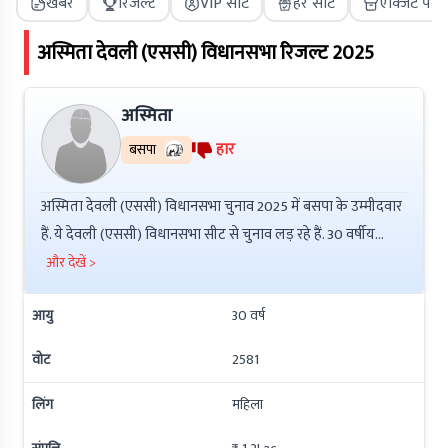
खबरें
रिजल्ट
VIP सीट
हर सीट
एक्जिट पोल
अस्मिता
देवली (एससी)
विधानसभा रिजल्ट
2025
अस्मिता
हार
बसपा
अस्मिता देवली (एससी) विधानसभा चुनाव 2025 में बसपा के उम्मीदवार
हैं. ये देवली (एससी) विधानसभा सीट से चुनाव लड़ रहे हैं. 30 वर्षीय
अस्मिता ने Post Graduate की है इनकी कुल संपत्ति ₹ 2.4Lac है.
और देखें >
इनके ऊपर ₹ 2Lac की देनदारी है. इनके ऊपर आपराधिक मामले नहीं हैं.
आयु
30
वर्ष
वोट
2581
लिंग
महिला