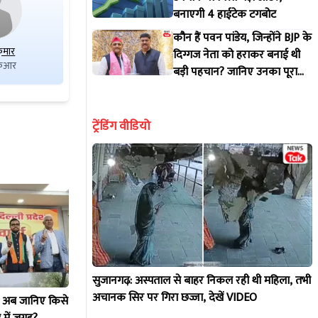
बनाएगी 4 हाईटेक टगबोट
कौन हैं पवन पांडेय, जिन्होंने BJP के
ुमार
अजय कुमार
सरोज बाला
दिग्गज नेता को हराकर बनाई थी
केआर
पीपीआई(डी)
एसजेपी
बड़ी पहचान? जानिए उनका पूरा
राजनीतिक सफर
ट्रेंडिंग वीडियो
सुजानगढ़: अस्पताल से बाहर निकल रही थी महिला, तभी
अचानक सिर पर गिरा छज्जा, देखें VIDEO
! अब जानिए किसे