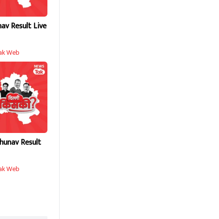
nav Result Live
ak Web
hunav Result
ak Web