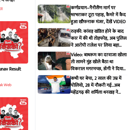
 में जगह?
कर्णप्रयाग–नैनीसैंण मार्ग पर
दव
भरभराकर टूटा पहाड़, कैमरे में कैद
हुआ खौफनाक मंजर, देंखें VIDEO
रुड़की: कांवड़ खंडित होने के बाद
कार में की थी तोड़फोड़, अब पुलिस
ने आरोपी राजेश पर लिया बड़ा
एक्शन
Video: बाथरूम का दरवाजा खोला
तो सामने मुंह खोले बैठा था
विकराल मगरमच्छ, डॉगी ने दिया
unav Result
मकान मालिक को इशारा
कभी घर बेचा, 2 साल की उम्र में
पोलियो, 28 में नौकरी गई...अब
ak Web
महेंद्रगढ़ की शर्मिला धनखड़ ने
कॉमनवेल्थ गेम्स में रचा इतिहास