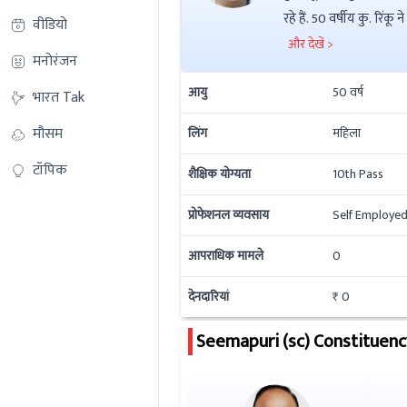
रहे हैं. 50 वर्षीय कु. रिंकू ने 10th Pass की है इनकी कुल संपत्ति ₹ 2.4Lac है. इनके ऊपर ₹ 0 की देनदारी है. इनके ऊपर आपराधिक
वीडियो
मामले नहीं हैं.
और देखें >
मनोरंजन
आयु
50
वर्ष
भारत Tak
मौसम
लिंग
महिला
टॉपिक
शैक्षिक योग्यता
10th Pass
प्रोफेशनल व्यवसाय
Self Employed
आपराधिक मामले
0
देनदारियां
₹ 0
Seemapuri (sc)
Constituenc