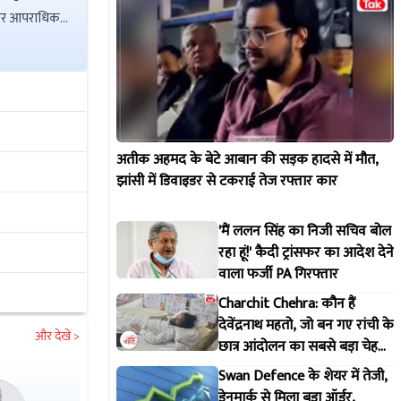
अतीक अहमद के बेटे आबान की सड़क हादसे में मौत,
झांसी में डिवाइडर से टकराई तेज रफ्तार कार
'मैं ललन सिंह का निजी सचिव बोल
रहा हूं!' कैदी ट्रांसफर का आदेश देने
वाला फर्जी PA गिरफ्तार
Charchit Chehra: कौन हैं
देवेंद्रनाथ महतो, जो बन गए रांची के
और देखें >
छात्र आंदोलन का सबसे बड़ा चेहरा?
जानिए पूरी कहानी
Swan Defence के शेयर में तेजी,
डेनमार्क से मिला बड़ा ऑर्डर,