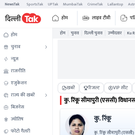
NewsTak
SportsTak
UPTak
MumbaiTak
CrimeTak
Lallantop
Ast
होम
लाइव टीवी
पढ
होम
चुनाव
दिल्ली चुनाव
उम्मीदवार
Ku R
होम
चुनाव
न्यूज़
राजनीति
एजुकेशन
खबरें
रिजल्ट
VIP सीट
राज्य की खबरें
कु. रिंकू
सीमापुरी (एससी)
विधानस
बिजनेस
कु. रिंकू
ज्योतिष
फोटो गैलरी
कु. रिंकू सीमापुरी (एससी) विधानसभा चुनाव