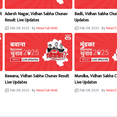
lt
Adarsh Nagar, Vidhan Sabha Chunav
Badli, Vidhan Sabha Chu
Result Live Updates
Updates
Feb 08 2025
· By
NewsTak Web
Feb 08 2025
· By
NewsT
Bawana, Vidhan Sabha Chunav Result
Mundka, Vidhan Sabha C
Live Updates
Live Updates
Feb 08 2025
· By
NewsTak Web
Feb 08 2025
· By
NewsT