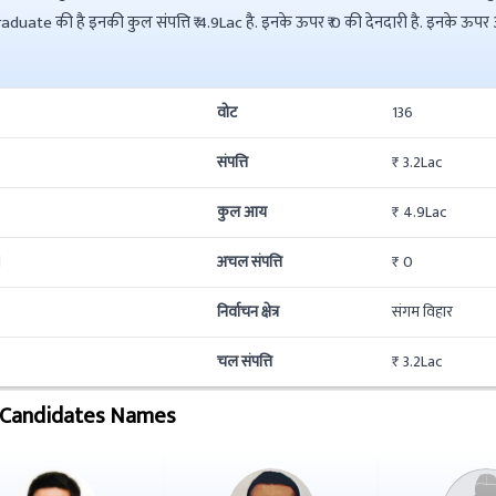
वोट
136
संपत्ति
₹ 3.2Lac
कुल आय
₹ 4.9Lac
d
अचल संपत्ति
₹ 0
निर्वाचन क्षेत्र
संगम विहार
चल संपत्ति
₹ 3.2Lac
 Candidates Names