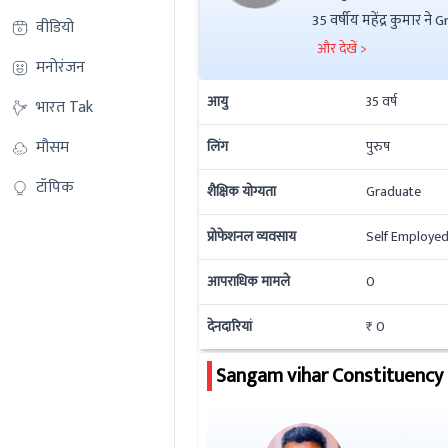
35 वर्षीय महेंद्र कुमार ने Graduate की है इनकी कुल संपत्ति ₹ 4.9Lac है. इनके ऊपर ₹ 0 की देनदारी है. इनके ऊपर आपराधिक
वीडियो
मामले नहीं हैं.
और देखें >
मनोरंजन
आयु
35
वर्ष
भारत Tak
मौसम
लिंग
पुरुष
टॉपिक
शैक्षिक योग्यता
Graduate
प्रोफेशनल व्यवसाय
Self Employe
आपराधिक मामले
0
देनदारियां
₹ 0
Sangam vihar
Constituency