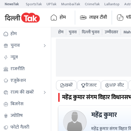
NewsTak
SportsTak
UPTak
MumbaiTak
CrimeTak
Lallantop
Ast
होम
लाइव टीवी
पढ
होम
चुनाव
दिल्ली चुनाव
उम्मीदवार
Mahe
होम
चुनाव
न्यूज़
राजनीति
एजुकेशन
खबरें
रिजल्ट
VIP सीट
राज्य की खबरें
महेंद्र कुमार
संगम विहार
विधानसभा
बिजनेस
महेंद्र कुमार
ज्योतिष
फोटो गैलरी
महेंद्र कुमार संगम विहार विधानसभा चुनाव 2