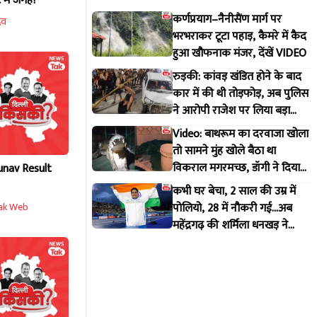
 में जगह?
कर्णप्रयाग–नैनीसैंण मार्ग पर
दव
भरभराकर टूटा पहाड़, कैमरे में कैद
हुआ खौफनाक मंजर, देंखें VIDEO
रुड़की: कांवड़ खंडित होने के बाद
कार में की थी तोड़फोड़, अब पुलिस
ने आरोपी राजेश पर लिया बड़ा
एक्शन
Video: बाथरूम का दरवाजा खोला
तो सामने मुंह खोले बैठा था
विकराल मगरमच्छ, डॉगी ने दिया
unav Result
मकान मालिक को इशारा
कभी घर बेचा, 2 साल की उम्र में
पोलियो, 28 में नौकरी गई...अब
ak Web
महेंद्रगढ़ की शर्मिला धनखड़ ने
कॉमनवेल्थ गेम्स में रचा इतिहास