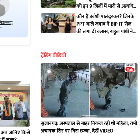
को इन 9 जिलों में भारी से अत्यधिक
भारी बारिश की चेतावनी, जानें
कौन हैं उर्वशी पालंदुरकर? जिनके
अपने जिले का हाल!
ीउल्लाह
जगदीश कुमार वर्मा
सुधीर नेगी
PPT वाले जवाब ने BJP IT सेल
ा
आईएनडी
एमएटीबीएसपी
की लगा दी क्लास, राहुल गांधी ने
भी शेयर किया वीडियो!
ट्रेंडिंग वीडियो
सुजानगढ़: अस्पताल से बाहर निकल रही थी महिला, तभी
अचानक सिर पर गिरा छज्जा, देखें VIDEO
! अब जानिए किसे