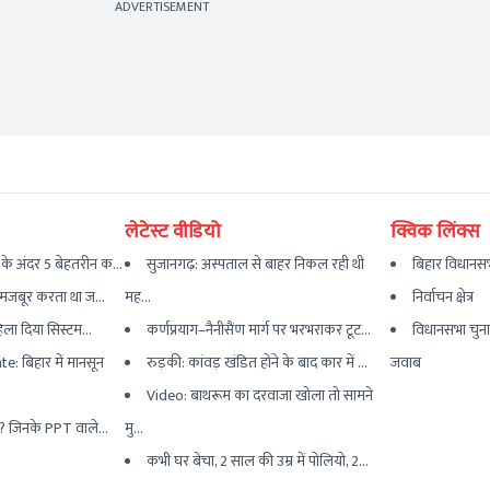
ADVERTISEMENT
लेटेस्ट वीडियो
क्विक लिंक्स
के अंदर 5 बेहतरीन क...
सुजानगढ़: अस्पताल से बाहर निकल रही थी
बिहार विधानसभ
..मजबूर करता था ज...
मह...
निर्वाचन क्षेत्र
हिला दिया सिस्टम...
कर्णप्रयाग–नैनीसैंण मार्ग पर भरभराकर टूट...
विधानसभा चुना
: बिहार में मानसून
रुड़की: कांवड़ खंडित होने के बाद कार में ...
जवाब
Video: बाथरूम का दरवाजा खोला तो सामने
र? जिनके PPT वाले...
मु...
कभी घर बेचा, 2 साल की उम्र में पोलियो, 2...