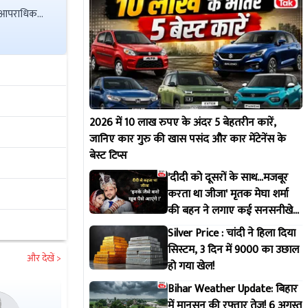
2026 में 10 लाख रुपए के अंदर 5 बेहतरीन कारें,
जानिए कार गुरु की खास पसंद और कार मेंटेनेंस के
बेस्ट टिप्स
'दीदी को दूसरों के साथ...मजबूर
करता था जीजा' मृतक मेघा शर्मा
की बहन ने लगाए कई सनसनीखेज
आरोप !
Silver Price : चांदी ने हिला दिया
सिस्टम, 3 दिन में 9000 का उछाल
और देखें >
हो गया खेल!
Bihar Weather Update: बिहार
में मानसून की रफ्तार तेज! 6 अगस्त