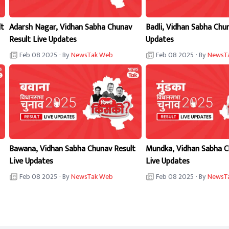
lt
Adarsh Nagar, Vidhan Sabha Chunav
Badli, Vidhan Sabha Chu
Result Live Updates
Updates
Feb 08 2025
· By
NewsTak Web
Feb 08 2025
· By
NewsT
Bawana, Vidhan Sabha Chunav Result
Mundka, Vidhan Sabha C
Live Updates
Live Updates
Feb 08 2025
· By
NewsTak Web
Feb 08 2025
· By
NewsT