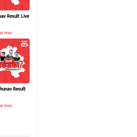
nav Result Live
ak Web
hunav Result
ak Web