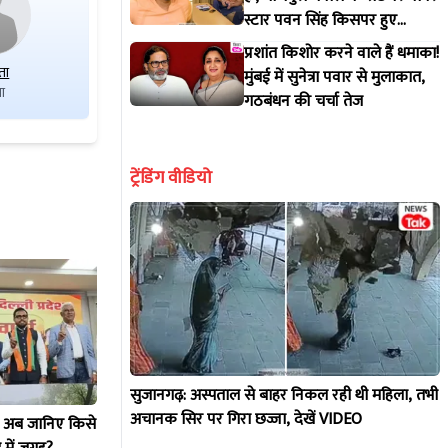
स्टार पवन सिंह किसपर हुए
आगबबूला?
प्रशांत किशोर करने वाले हैं धमाका!
ता
राजा राम
बचन राम
मुंबई में सुनेत्रा पवार से मुलाकात,
ा
भार्प
एमएटीबीएसपी
गठबंधन की चर्चा तेज
ट्रेंडिंग वीडियो
सुजानगढ़: अस्पताल से बाहर निकल रही थी महिला, तभी
अचानक सिर पर गिरा छज्जा, देखें VIDEO
! अब जानिए किसे