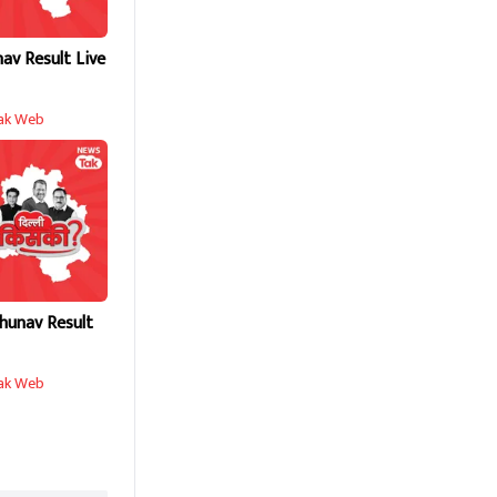
nav Result Live
ak Web
hunav Result
ak Web