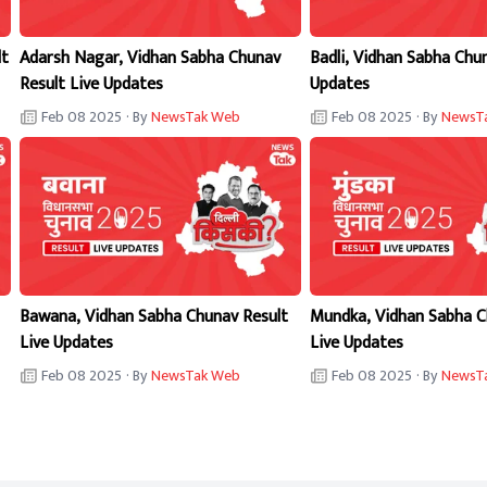
lt
Adarsh Nagar, Vidhan Sabha Chunav
Badli, Vidhan Sabha Chu
Result Live Updates
Updates
Feb 08 2025
· By
NewsTak Web
Feb 08 2025
· By
NewsT
Bawana, Vidhan Sabha Chunav Result
Mundka, Vidhan Sabha C
Live Updates
Live Updates
Feb 08 2025
· By
NewsTak Web
Feb 08 2025
· By
NewsT