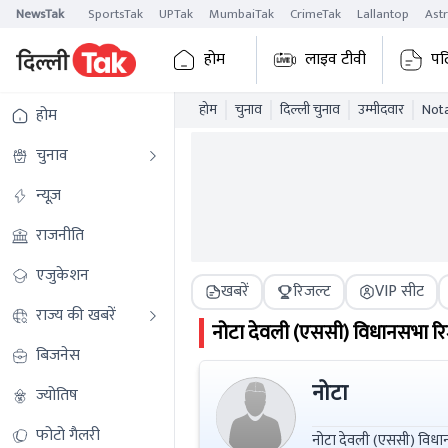
NewsTak
SportsTak
UPTak
MumbaiTak
CrimeTak
Lallantop
Ast
होम
लाइव टीवी
पढ
होम
चुनाव
दिल्ली चुनाव
उम्मीदवार
Nota
होम
चुनाव
न्यूज़
राजनीति
एजुकेशन
खबरें
रिजल्ट
VIP सीट
राज्य की खबरें
नोटा
देवली (एससी)
विधानसभा रि
बिजनेस
नोटा
ज्योतिष
फोटो गैलरी
नोटा देवली (एससी) विधानसभा चुनाव 2025 में नोटा