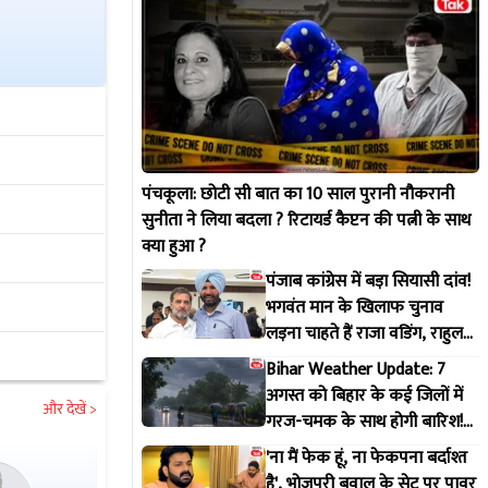
पंचकूला: छोटी सी बात का 10 साल पुरानी नौकरानी
सुनीता ने लिया बदला ? रिटायर्ड कैप्टन की पत्नी के साथ
क्या हुआ ?
पंजाब कांग्रेस में बड़ा सियासी दांव!
भगवंत मान के खिलाफ चुनाव
लड़ना चाहते हैं राजा वडिंग, राहुल
गांधी से मांगी हरी झंडी
Bihar Weather Update: 7
अगस्त को बिहार के कई जिलों में
और देखें >
गरज-चमक के साथ होगी बारिश!
IMD ने जारी किया अलर्ट
'ना मैं फेक हूं, ना फेकपना बर्दाश्त
है', भोजपुरी बवाल के सेट पर पावर