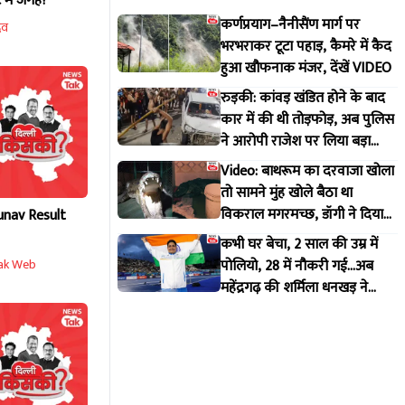
 में जगह?
कर्णप्रयाग–नैनीसैंण मार्ग पर
दव
भरभराकर टूटा पहाड़, कैमरे में कैद
हुआ खौफनाक मंजर, देंखें VIDEO
रुड़की: कांवड़ खंडित होने के बाद
कार में की थी तोड़फोड़, अब पुलिस
ने आरोपी राजेश पर लिया बड़ा
एक्शन
Video: बाथरूम का दरवाजा खोला
तो सामने मुंह खोले बैठा था
विकराल मगरमच्छ, डॉगी ने दिया
unav Result
मकान मालिक को इशारा
कभी घर बेचा, 2 साल की उम्र में
पोलियो, 28 में नौकरी गई...अब
ak Web
महेंद्रगढ़ की शर्मिला धनखड़ ने
कॉमनवेल्थ गेम्स में रचा इतिहास