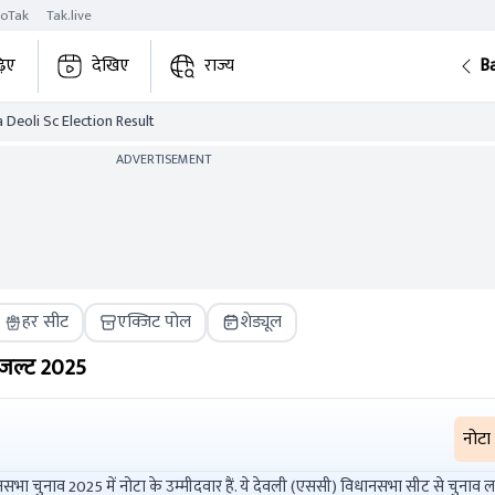
roTak
Tak.live
़िए
देखिए
राज्य
B
 Deoli Sc Election Result
ADVERTISEMENT
हर सीट
एक्जिट पोल
शेड्यूल
जल्ट
2025
नोटा
 के उम्मीदवार हैं. ये देवली (एससी) विधानसभा सीट से चुनाव लड़ रहे हैं. वर्षीय