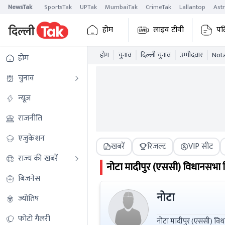
NewsTak
SportsTak
UPTak
MumbaiTak
CrimeTak
Lallantop
Ast
होम
लाइव टीवी
पढ
होम
चुनाव
दिल्ली चुनाव
उम्मीदवार
Nota
होम
चुनाव
न्यूज़
राजनीति
एजुकेशन
खबरें
रिजल्ट
VIP सीट
राज्य की खबरें
नोटा
मादीपुर (एससी)
विधानसभा 
बिजनेस
नोटा
ज्योतिष
फोटो गैलरी
नोटा मादीपुर (एससी) विधानसभा चुनाव 2025 में 