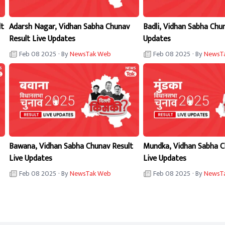
lt
Adarsh Nagar, Vidhan Sabha Chunav
Badli, Vidhan Sabha Chu
Result Live Updates
Updates
Feb 08 2025
· By
NewsTak Web
Feb 08 2025
· By
NewsT
Bawana, Vidhan Sabha Chunav Result
Mundka, Vidhan Sabha C
Live Updates
Live Updates
Feb 08 2025
· By
NewsTak Web
Feb 08 2025
· By
NewsT