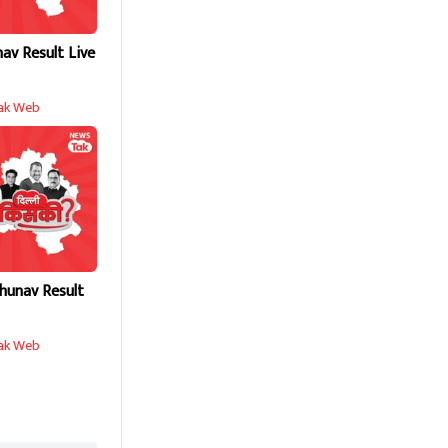
nav Result Live
ak Web
hunav Result
ak Web