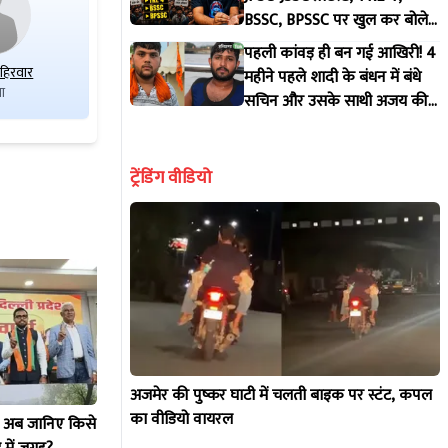
BSSC, BPSSC पर खुल कर बोले
रौशन सर
पहली कांवड़ ही बन गई आखिरी! 4
अहिरवार
धर्मवीर
रणधीर सिंह टांडी
महीने पहले शादी के बंधन में बंधे
ा
आईएनडी
जेएमबीपी
सचिन और उसके साथी अजय की
दर्दनाक मौत
ट्रेंडिंग वीडियो
अजमेर की पुष्कर घाटी में चलती बाइक पर स्टंट, कपल
का वीडियो वायरल
! अब जानिए किसे