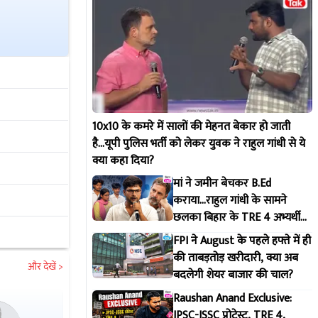
10x10 के कमरे में सालों की मेहनत बेकार हो जाती
है...यूपी पुलिस भर्ती को लेकर युवक ने राहुल गांधी से ये
क्या कहा दिया?
मां ने जमीन बेचकर B.Ed
कराया...राहुल गांधी के सामने
छलका बिहार के TRE 4 अभ्यर्थी
का दर्द
FPI ने August के पहले हफ्ते में ही
की ताबड़तोड़ खरीदारी, क्या अब
और देखें >
बदलेगी शेयर बाजार की चाल?
Raushan Anand Exclusive:
JPSC-JSSC प्रोटेस्ट, TRE 4,