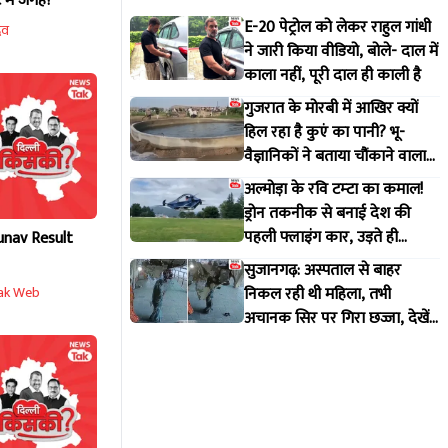
 में जगह?
E-20 पेट्रोल को लेकर राहुल गांधी
दव
ने जारी किया वीडियो, बोले- दाल में
काला नहीं, पूरी दाल ही काली है
गुजरात के मोरबी में आखिर क्यों
हिल रहा है कुएं का पानी? भू-
वैज्ञानिकों ने बताया चौंकाने वाला
सच
अल्मोड़ा के रवि टम्टा का कमाल!
ड्रोन तकनीक से बनाई देश की
पहली फ्लाइंग कार, उड़ते ही
unav Result
वायरल हुआ वीडियो
सुजानगढ़: अस्पताल से बाहर
निकल रही थी महिला, तभी
ak Web
अचानक सिर पर गिरा छज्जा, देखें
VIDEO