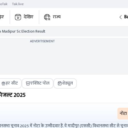
roTak
Tak.live
़िए
देखिए
राज्य
B
 Madipur Sc Election Result
ADVERTISEMENT
हर सीट
एक्जिट पोल
शेड्यूल
रिजल्ट
2025
नोटा
नोटा के उम्मीदवार हैं. ये मादीपुर (एससी) विधानसभा सीट से चुनाव लड़ रहे हैं.