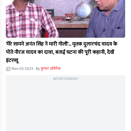
'मेरे सामने अनंत सिंह ने मारी गोली'... मृतक दुलारचंद यादव के
पोते नीरज यादव का दावा, बताई घटना की पूरी कहानी, देखें
इंटरव्यू
Nov 03 2025
· By
कुमार अभिषेक
ADVERTISEMENT