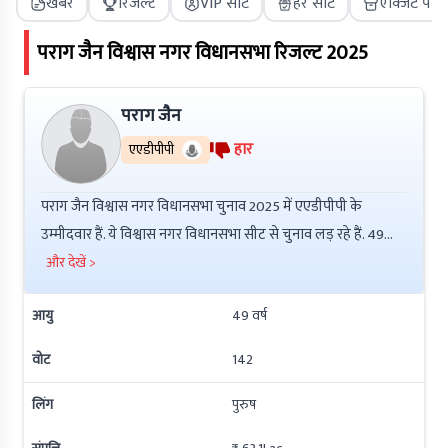
खबरें
रिजल्ट
VIP सीट
हर सीट
एक्जिट पोल
पराग जैन
विश्वास नगर
विधानसभा रिजल्ट
2025
पराग जैन
हार
एएडीपीपी
पराग जैन विश्वास नगर विधानसभा चुनाव 2025 में एएडीपीपी के
उम्मीदवार हैं. ये विश्वास नगर विधानसभा सीट से चुनाव लड़ रहे हैं. 49
वर्षीय पराग जैन ने 8th Pass की है इनकी कुल संपत्ति ₹ 11.5Lac है.
और देखें >
इनके ऊपर ₹ 23.7Lac की देनदारी है. इनके ऊपर आपराधिक मामले नहीं
आयु
49
वर्ष
हैं.
वोट
142
लिंग
पुरुष