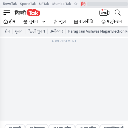
NewsTak
SportsTak
UPTak
MumbaiTak
CrimeTak
Lallantop
AstroTak
होम
चुनाव
न्यूज़
राजनीति
एजुकेशन
होम
चुनाव
दिल्ली चुनाव
उम्मीदवार
Parag Jain Vishwas Nagar Election R
ADVERTISEMENT