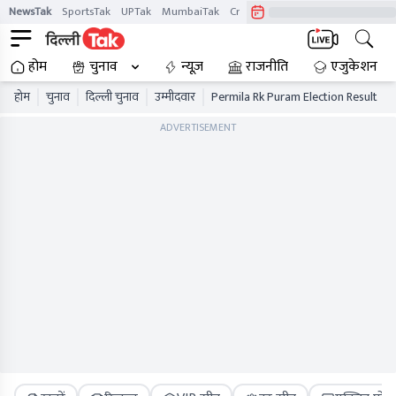
NewsTak
SportsTak
UPTak
MumbaiTak
CrimeTak
Lallantop
AstroTak
होम
चुनाव
न्यूज़
राजनीति
एजुकेशन
होम
चुनाव
दिल्ली चुनाव
उम्मीदवार
Permila Rk Puram Election Result
ADVERTISEMENT