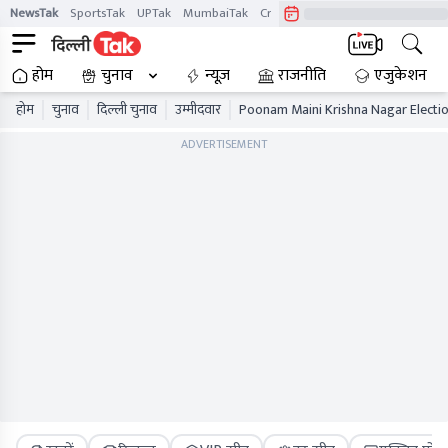
NewsTak
SportsTak
UPTak
MumbaiTak
CrimeTak
Lallantop
AstroTak
होम
चुनाव
न्यूज़
राजनीति
एजुकेशन
होम
चुनाव
दिल्ली चुनाव
उम्मीदवार
Poonam Maini Krishna Nagar Electio
ADVERTISEMENT