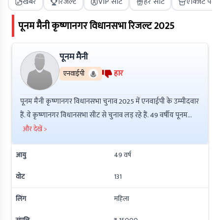
खबरें
रिजल्ट
VIP सीट
हर सीट
एक्जिट पोल
पूनम मैनी
कृष्णानगर
विधानसभा रिजल्ट
2025
पूनम मैनी
हार
एनवाईपी
पूनम मैनी कृष्णानगर विधानसभा चुनाव 2025 में एनवाईपी के उम्मीदवार
हैं. ये कृष्णानगर विधानसभा सीट से चुनाव लड़ रहे हैं. 49 वर्षीय पूनम
मैनी ने 12th Pass की है इनकी कुल संपत्ति ₹ 0 है. इनके ऊपर ₹ 0 की
और देखें >
देनदारी है. इनके ऊपर आपराधिक मामले नहीं हैं.
आयु
49
वर्ष
वोट
131
लिंग
महिला