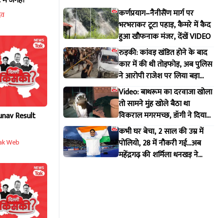
 में जगह?
कर्णप्रयाग–नैनीसैंण मार्ग पर
दव
भरभराकर टूटा पहाड़, कैमरे में कैद
हुआ खौफनाक मंजर, देंखें VIDEO
रुड़की: कांवड़ खंडित होने के बाद
कार में की थी तोड़फोड़, अब पुलिस
ने आरोपी राजेश पर लिया बड़ा
एक्शन
Video: बाथरूम का दरवाजा खोला
तो सामने मुंह खोले बैठा था
विकराल मगरमच्छ, डॉगी ने दिया
unav Result
मकान मालिक को इशारा
कभी घर बेचा, 2 साल की उम्र में
पोलियो, 28 में नौकरी गई...अब
ak Web
महेंद्रगढ़ की शर्मिला धनखड़ ने
कॉमनवेल्थ गेम्स में रचा इतिहास