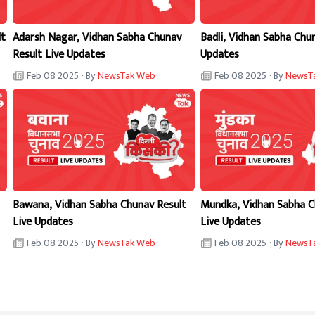
lt
Adarsh Nagar, Vidhan Sabha Chunav
Badli, Vidhan Sabha Chu
Result Live Updates
Updates
Feb 08 2025
· By
NewsTak Web
Feb 08 2025
· By
NewsT
Bawana, Vidhan Sabha Chunav Result
Mundka, Vidhan Sabha C
Live Updates
Live Updates
Feb 08 2025
· By
NewsTak Web
Feb 08 2025
· By
NewsT