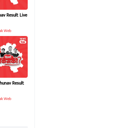
nav Result Live
ak Web
hunav Result
ak Web