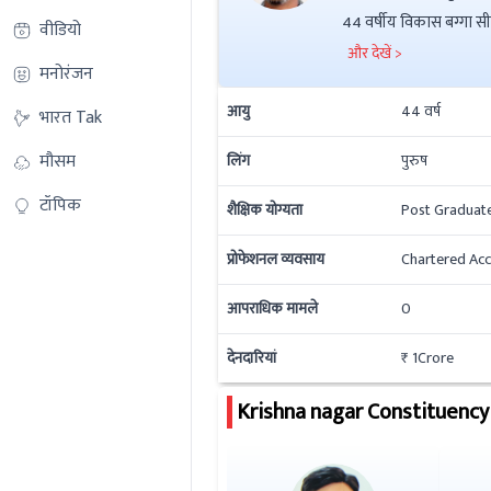
44 वर्षीय विकास बग्गा सीए ने Post Graduate की है इनकी कुल संपत्ति ₹ 16.3Lac है. इनके ऊपर ₹ 1Cror
वीडियो
इनके ऊपर आपराधिक मामले
और देखें >
मनोरंजन
आयु
44
वर्ष
भारत Tak
मौसम
लिंग
पुरुष
टॉपिक
शैक्षिक योग्यता
Post Graduat
प्रोफेशनल व्यवसाय
Chartered Ac
आपराधिक मामले
0
देनदारियां
₹ 1Crore
Krishna nagar
Constituency