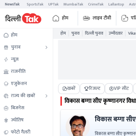
NewsTak
SportsTak
UPTak
MumbaiTak
CrimeTak
Lallantop
Ast
होम
लाइव टीवी
पढ
होम
चुनाव
दिल्ली चुनाव
उम्मीदवार
Vika
होम
चुनाव
न्यूज़
राजनीति
एजुकेशन
खबरें
रिजल्ट
VIP सीट
राज्य की खबरें
विकास बग्गा सीए
कृष्णानगर
विधा
बिजनेस
विकास बग्गा सीए
ज्योतिष
फोटो गैलरी
विकास बग्गा सीए कृष्णानगर विधानसभा चुनाव