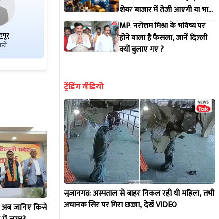
शेयर बाजार में तेजी आएगी या भारी
गिरावट?
MP: नरोत्तम मिश्रा के भविष्य पर
कपूर
पूनम मैनी
वीरेंद्र प्रधान गुर्जर
होने वाला है फैसला, जानें दिल्ली
डी
एनवाईपी
एसएमबीएसपी
क्यों बुलाए गए ?
ट्रेंडिंग वीडियो
सुजानगढ़: अस्पताल से बाहर निकल रही थी महिला, तभी
अचानक सिर पर गिरा छज्जा, देखें VIDEO
! अब जानिए किसे