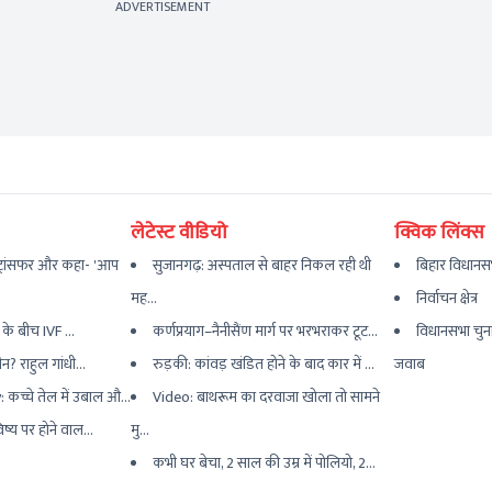
ADVERTISEMENT
लेटेस्ट वीडियो
क्विक लिंक्स
्रांसफर और कहा- 'आप
सुजानगढ़: अस्पताल से बाहर निकल रही थी
बिहार विधानस
मह...
निर्वाचन क्षेत्र
ी के बीच IVF ...
कर्णप्रयाग–नैनीसैंण मार्ग पर भरभराकर टूट...
विधानसभा चुन
ौन? राहुल गांधी...
रुड़की: कांवड़ खंडित होने के बाद कार में ...
जवाब
च्चे तेल में उबाल औ...
Video: बाथरूम का दरवाजा खोला तो सामने
िष्य पर होने वाल...
मु...
कभी घर बेचा, 2 साल की उम्र में पोलियो, 2...