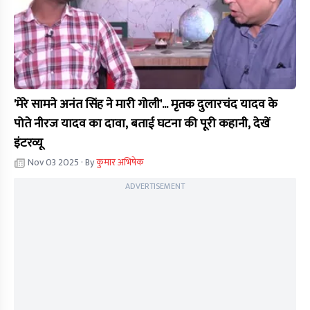
'मेरे सामने अनंत सिंह ने मारी गोली'... मृतक दुलारचंद यादव के
पोते नीरज यादव का दावा, बताई घटना की पूरी कहानी, देखें
इंटरव्यू
Nov 03 2025
· By
कुमार अभिषेक
ADVERTISEMENT