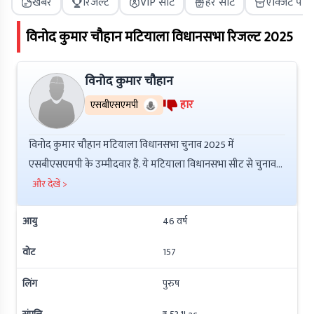
खबरें
रिजल्ट
VIP सीट
हर सीट
एक्जिट पोल
विनोद कुमार चौहान
मटियाला
विधानसभा रिजल्ट
2025
विनोद कुमार चौहान
हार
एसबीएसएमपी
विनोद कुमार चौहान मटियाला विधानसभा चुनाव 2025 में
एसबीएसएमपी के उम्मीदवार हैं. ये मटियाला विधानसभा सीट से चुनाव
लड़ रहे हैं. 46 वर्षीय विनोद कुमार चौहान ने Post Graduate की है
और देखें >
इनकी कुल संपत्ति ₹ 45.4Lac है. इनके ऊपर ₹ 0 की देनदारी है. इनके
आयु
46
वर्ष
ऊपर आपराधिक मामले नहीं हैं.
वोट
157
लिंग
पुरुष